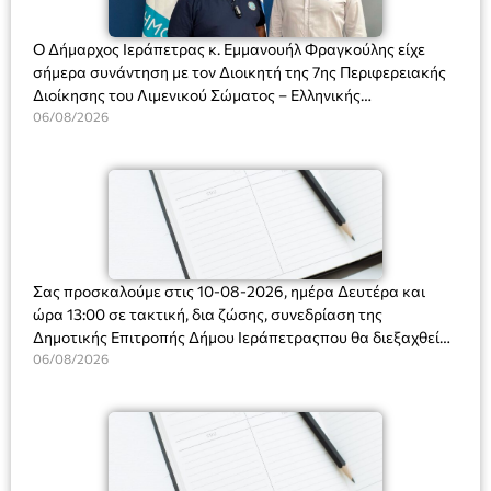
Ο Δήμαρχος Ιεράπετρας κ. Εμμανουήλ Φραγκούλης είχε
σήμερα συνάντηση με τον Διοικητή της 7ης Περιφερειακής
Διοίκησης του Λιμενικού Σώματος – Ελληνικής
Ακτοφυλακής (Λ.Σ.-ΕΛ.ΑΚΤ.), Αρχιπλοίαρχο Λ.Σ. κ. Ιωάννη
06/08/2026
Ορφανό
Σας προσκαλούμε στις 10-08-2026, ημέρα Δευτέρα και
ώρα 13:00 σε τακτική, δια ζώσης, συνεδρίαση της
Δημοτικής Επιτροπής Δήμου Ιεράπετραςπου θα διεξαχθεί
στο Δημοτικό Κατάστημα, Δημοκρατίας 31 στην αίθουσα
06/08/2026
«ΙΩΑΝΝΗΣ ΧΡΙΣΤΑΚΗΣ» στον 1ο όροφο, για τη συζήτηση
και λήψη αποφάσεων στα παρακάτω θέματα: