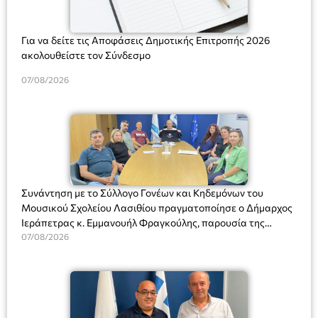
Για να δείτε τις Αποφάσεις Δημοτικής Επιτροπής 2026
ακολουθείστε τον Σύνδεσμο
07/08/2026
Συνάντηση με το Σύλλογο Γονέων και Κηδεμόνων του
Μουσικού Σχολείου Λασιθίου πραγματοποίησε ο Δήμαρχος
Ιεράπετρας κ. Εμμανουήλ Φραγκούλης, παρουσία της
Διευθύντριας του σχολείου κας Μαριάννας Χαΐτα.
07/08/2026