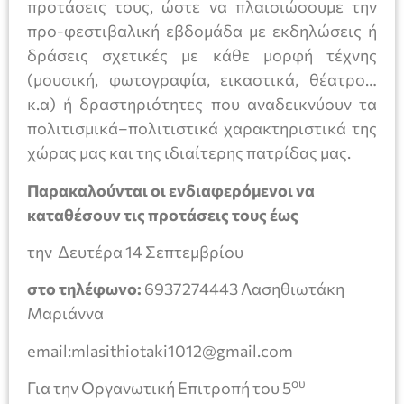
προτάσεις τους, ώστε να πλαισιώσουμε την
προ-φεστιβαλική εβδομάδα με εκδηλώσεις ή
δράσεις σχετικές με κάθε μορφή τέχνης
(μουσική, φωτογραφία, εικαστικά, θέατρο…
κ.α) ή δραστηριότητες που αναδεικνύουν τα
πολιτισμικά–πολιτιστικά χαρακτηριστικά της
χώρας μας και της ιδιαίτερης πατρίδας μας.
Παρακαλούνται οι ενδιαφερόμενοι να
καταθέσουν τις προτάσεις τους έως
την Δευτέρα 14 Σεπτεμβρίου
στ
o
τηλέφων
o
:
6937274443 Λασηθιωτάκη
Mαριάννα
email:mlasithiotaki1012@gmail.com
ου
Για την Οργανωτική Επιτροπή του 5