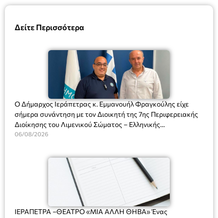
Δείτε Περισσότερα
Ο Δήμαρχος Ιεράπετρας κ. Εμμανουήλ Φραγκούλης είχε
σήμερα συνάντηση με τον Διοικητή της 7ης Περιφερειακής
Διοίκησης του Λιμενικού Σώματος – Ελληνικής
Ακτοφυλακής (Λ.Σ.-ΕΛ.ΑΚΤ.), Αρχιπλοίαρχο Λ.Σ. κ. Ιωάννη
06/08/2026
Ορφανό
ΙΕΡΑΠΕΤΡΑ –ΘΕΑΤΡΟ «ΜΙΑ ΑΛΛΗ ΘΗΒΑ» Ένας