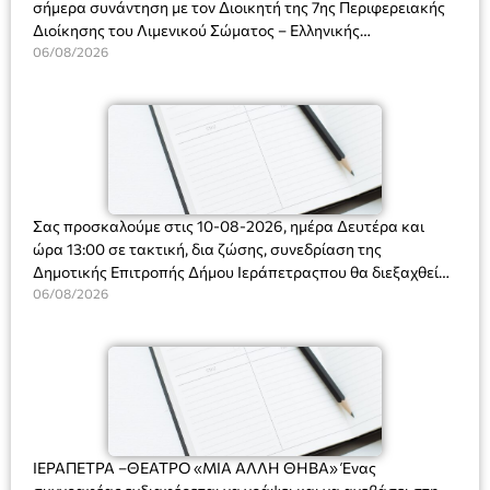
σήμερα συνάντηση με τον Διοικητή της 7ης Περιφερειακής
Διοίκησης του Λιμενικού Σώματος – Ελληνικής
Ακτοφυλακής (Λ.Σ.-ΕΛ.ΑΚΤ.), Αρχιπλοίαρχο Λ.Σ. κ. Ιωάννη
06/08/2026
Ορφανό
Σας προσκαλούμε στις 10-08-2026, ημέρα Δευτέρα και
ώρα 13:00 σε τακτική, δια ζώσης, συνεδρίαση της
Δημοτικής Επιτροπής Δήμου Ιεράπετραςπου θα διεξαχθεί
στο Δημοτικό Κατάστημα, Δημοκρατίας 31 στην αίθουσα
06/08/2026
«ΙΩΑΝΝΗΣ ΧΡΙΣΤΑΚΗΣ» στον 1ο όροφο, για τη συζήτηση
και λήψη αποφάσεων στα παρακάτω θέματα:
ΙΕΡΑΠΕΤΡΑ –ΘΕΑΤΡΟ «ΜΙΑ ΑΛΛΗ ΘΗΒΑ» Ένας