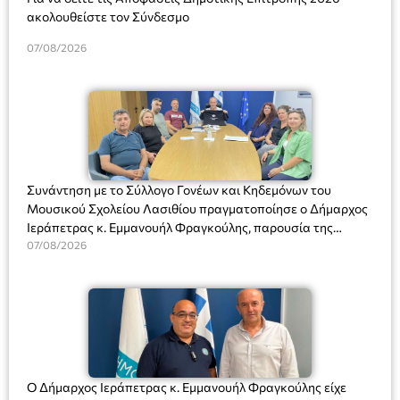
ακολουθείστε τον Σύνδεσμο
07/08/2026
Συνάντηση με το Σύλλογο Γονέων και Κηδεμόνων του
Μουσικού Σχολείου Λασιθίου πραγματοποίησε ο Δήμαρχος
Ιεράπετρας κ. Εμμανουήλ Φραγκούλης, παρουσία της
Διευθύντριας του σχολείου κας Μαριάννας Χαΐτα.
07/08/2026
Ο Δήμαρχος Ιεράπετρας κ. Εμμανουήλ Φραγκούλης είχε