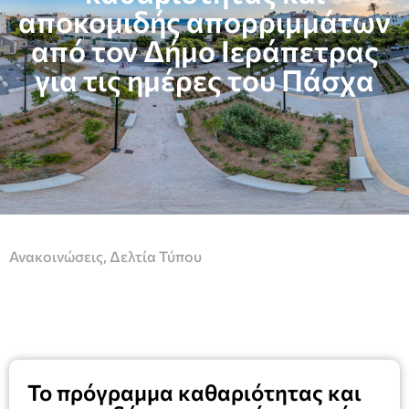
αποκομιδής απορριμμάτων
από τον Δήμο Ιεράπετρας
για τις ημέρες του Πάσχα
Ανακοινώσεις
,
Δελτία Τύπου
To πρόγραμμα καθαριότητας και