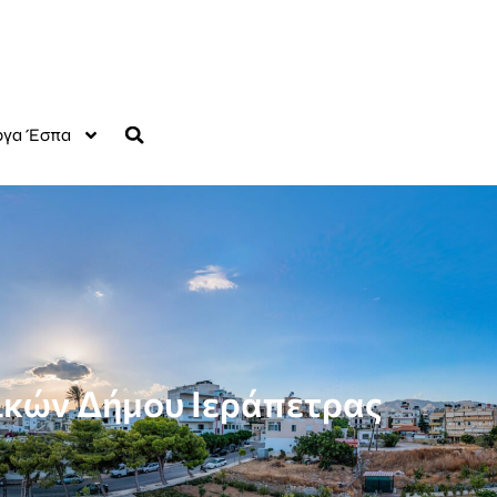
γα Έσπα
τικών Δήμου Ιεράπετρας