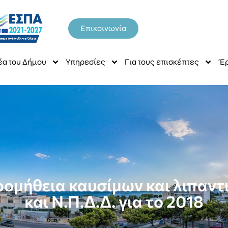
Επικοινωνία
έα του Δήμου
Υπηρεσίες
Για τους επισκέπτες
Έρ
ρομήθεια καυσίμων και λιπαν
και Ν.Π.Δ.Δ. για το 2018