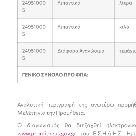
24951000-
Λιπαντικά
λίτρα
5
24951000-
Λιπαντικά
κιλά
5
24951000-
Διάφορα Αναλώσιμα
τεμάχι
5
ΓΕΝΙΚΟ ΣΥΝΟΛΟ ΠΡΟ ΦΠΑ:
Αναλυτική περιγραφή της ανωτέρω προμήθ
Μελέτη για την Προμήθεια.
Ο διαγωνισμός θα διεξαχθεί ηλεκτρονι
www.promitheus.gov.gr
του Ε.Σ.Η.Δ.Η.Σ. Ημ