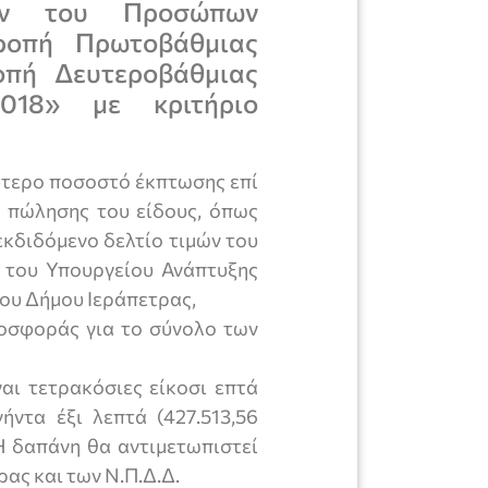
ών του Προσώπων
τροπή Πρωτοβάθμιας
οπή Δευτεροβάθμιας
018» με κριτήριο
λύτερο ποσοστό έκπτωσης επί
ής πώλησης του είδους, όπως
εκδιδόμενο δελτίο τιμών του
 του Υπουργείου Ανάπτυξης
του Δήμου Ιεράπετρας,
ροσφοράς για το σύνολο των
αι τετρακόσιες είκοσι επτά
ήντα έξι λεπτά (427.513,56
 δαπάνη θα αντιμετωπιστεί
ας και των Ν.Π.Δ.Δ.