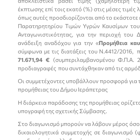
αποκλειστικά βάσει τιμής (χαμηλότερη 
έκπτωσης επί τοις εκατό (%) στις μέσες τιμές 
όπως αυτές προσδιορίζονται από το εκάστοτε 
Παρατηρητηρίου Τιμών Υγρών Καυσίμων του
Ανταγωνιστικότητας, για την περιοχή του Δ
ανάδειξη αναδόχου για την «
Προμήθεια καυ
σύμφωνα με τις διατάξεις του Ν.4412/2016,
71.671,94
€
(συμπεριλαμβανομένου Φ.Π.Α. 2
προδιαγραφές που συντάχθηκαν από τις αρμόδ
Οι συμμετέχοντες υποβάλλουν προσφορά για 
προμήθειας του Δήμου Ιεράπετρας
Η διάρκεια παράδοσης της προμήθειας ορίζεται
υπογραφή της σχετικής Σύμβασης.
Στο διαγωνισμό μπορούν να λάβουν μέρος όσο
δικαιολογητικά συμμετοχής σε διαγωνισμό (