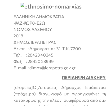
ΕΛΛΗΝΙΚΗ ΔΗΜΟΚΡΑΤ
ΨΑΖΨΩΡ8-Ε2Ω
ΝΟΜΟΣ ΛΑΣΙΘΙΟΥ Ιερά
2018
ΔΗΜΟΣ ΙΕΡΑΠΕΤΡΑΣ Αρ. 
Δ/νση : Δημοκρατίας 31, Τ.Κ. 7200
Τηλ. : 28423 40345
Φαξ : 28420 23999
E-mail : dimos@ierapetra.gov.gr
ΠΕΡΙΛΗΨΗ ΔΙΑΚΗΡ
[dropcap]Ο[/dropcap] Δήμαρχος Ιεράπετρ
(πρόχειρο) διαγωνισμό με σφραγισμένες π
κατακύρωσης την πλέον συμφέρουσα από οι