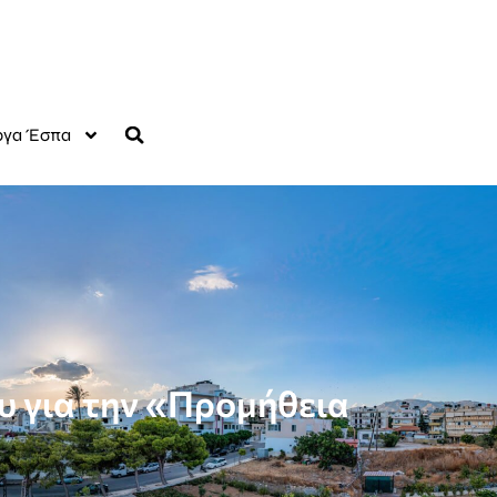
γα Έσπα
υ για την «Προμήθεια