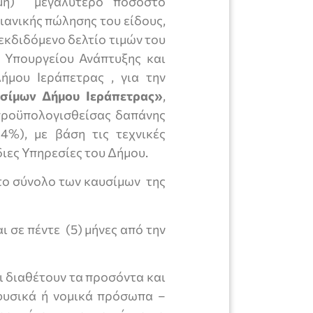
τιμή) μεγαλύτερο ποσοστό
λιανικής πώλησης του είδους,
εκδιδόμενο δελτίο τιμών του
 Υπουργείου Ανάπτυξης και
ήμου Ιεράπετρας , για την
σίμων Δήμου Ιεράπετρας»
,
προϋπολογισθείσας δαπάνης
4%), με βάση τις τεχνικές
ιες Υπηρεσίες του Δήμου.
το σύνολο των καυσίμων της
 σε πέντε (5) μήνες από την
ι διαθέτουν τα προσόντα και
φυσικά ή νομικά πρόσωπα –