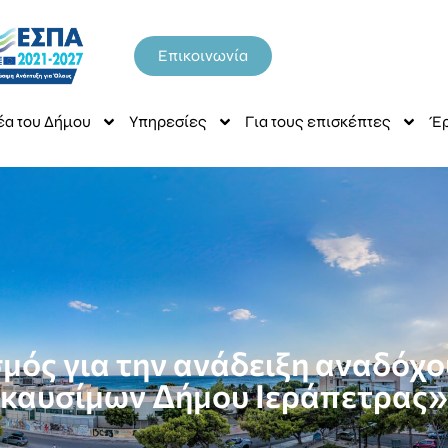
Επικοινωνία
έα του Δήμου
Υπηρεσίες
Για τους επισκέπτες
Έρ
μός για την ανάδειξη αναδόχο
καυσίμων Δήμου Ιεράπετρας»