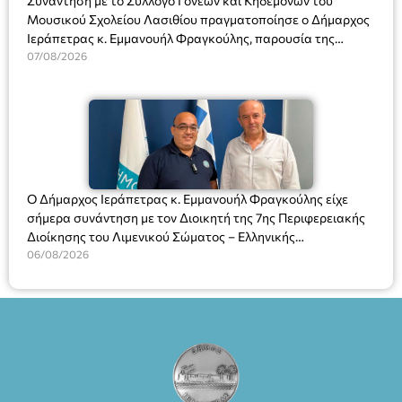
Συνάντηση με το Σύλλογο Γονέων και Κηδεμόνων του
Μουσικού Σχολείου Λασιθίου πραγματοποίησε ο Δήμαρχος
Ιεράπετρας κ. Εμμανουήλ Φραγκούλης, παρουσία της
Διευθύντριας του σχολείου κας Μαριάννας Χαΐτα.
07/08/2026
Ο Δήμαρχος Ιεράπετρας κ. Εμμανουήλ Φραγκούλης είχε
σήμερα συνάντηση με τον Διοικητή της 7ης Περιφερειακής
Διοίκησης του Λιμενικού Σώματος – Ελληνικής
Ακτοφυλακής (Λ.Σ.-ΕΛ.ΑΚΤ.), Αρχιπλοίαρχο Λ.Σ. κ. Ιωάννη
06/08/2026
Ορφανό