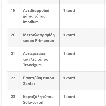
19
Αντιδιαρροϊκά
1
κουτί
χάπια τύπου
Imodium
20
Μετοκλοπραμίδη
1
κουτί
τύπου
Primperan
21
Αντιεμετικές
1
κουτί
τσίχλες τύπου
Travelgum
22
Ρανιτιβίνη τύπου
1
κουτί
Zantac
23
Κορτιζόλη
τύπου
1
κουτί
Solu-cortef