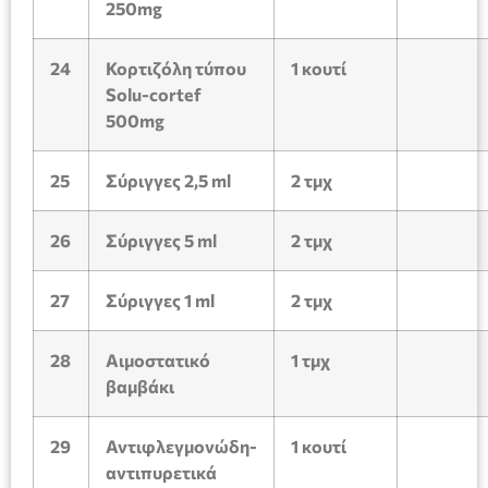
250mg
24
Κορτιζόλη
τύπου
1
κουτί
Solu-cortef
500mg
25
Σύριγγες 2,5
ml
2 τμχ
26
Σύριγγες 5
ml
2 τμχ
27
Σύριγγες 1
ml
2 τμχ
28
Αιμοστατικό
1 τμχ
βαμβάκι
29
Αντιφλεγμονώδη-
1
κουτί
αντιπυρετικά