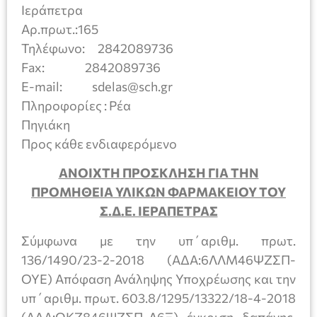
Ιεράπετρα
Αρ.πρωτ.:165
Τηλέφωνο: 2842089736
Fax: 2842089736
E-mail: sdelas@sch.gr
Πληροφορίες : Ρέα
Πηγιάκη
Προς κάθε ενδιαφερόμενο
ΑΝΟΙΧΤΗ ΠΡΟΣΚΛΗΣΗ ΓΙΑ ΤΗΝ
ΠΡΟΜΗΘΕΙΑ ΥΛΙΚΩΝ ΦΑΡΜΑΚΕΙΟΥ ΤΟΥ
Σ.Δ.Ε. ΙΕΡΑΠΕΤΡΑΣ
Σύμφωνα με την υπ΄αριθμ. πρωτ.
136/1490/23-2-2018 (ΑΔΑ:6ΛΛΜ46ΨΖΣΠ-
ΟΥΕ) Απόφαση Ανάληψης Υποχρέωσης και την
υπ΄αριθμ. πρωτ. 603.8/1295/13322/18-4-2018
(ΑΔΑ:ΩΚΖ846ΨΖΣΠ-Λ6Ξ) έγκριση δαπάνης,