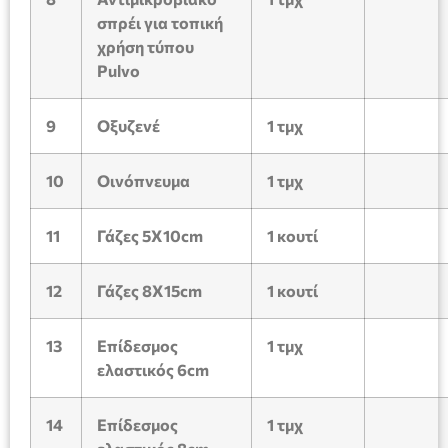
σπρέι για τοπική
χρήση τύπου
Pulvo
9
Οξυζενέ
1
τμχ
10
Οινόπνευμα
1
τμχ
11
Γάζες 5Χ10
cm
1
κουτί
12
Γάζες 8Χ15
cm
1
κουτί
13
Επίδεσμος
1
τμχ
ελαστικός 6
cm
14
Επίδεσμος
1
τμχ