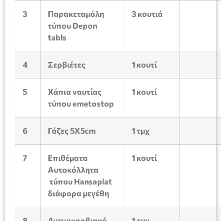
3
Παρακεταμόλη
3 κουτιά
τύπου
Depon
tabls
4
Σερβιέτες
1
κουτί
5
Χάπια ναυτίας
1
κουτί
τύπου
emetostop
6
Γάζες 5Χ5
cm
1
τμχ
7
Επιθέματα
1
κουτί
Αυτοκόλλητα
τύπου
Hansaplat
διάφορα μεγέθη
8
Αντιμικροβιακό
1
τμχ