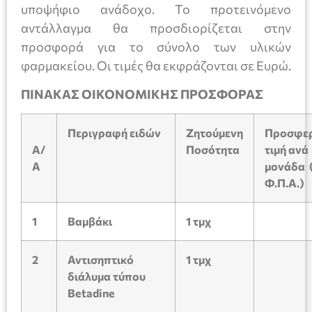
υποψήφιο ανάδοχο. Το προτεινόμενο
αντάλλαγμα θα προσδιορίζεται στην
προσφορά για το σύνολο των υλικών
φαρμακείου. Οι τιμές θα εκφράζονται σε Ευρώ.
ΠΙΝΑΚΑΣ ΟΙΚΟΝΟΜΙΚΗΣ ΠΡΟΣΦΟΡΑΣ
Περιγραφή ειδών
Ζητούμενη
Προσφε
Α/
Ποσότητα
τιμή ανά
Α
μονάδα 
Φ.Π.Α.)
1
Βαμβάκι
1
τμχ
2
Αντισηπτικό
1
τμχ
διάλυμα τύπου
Betadine