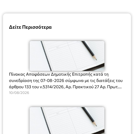
Δείτε Περισσότερα
Πίνακας Αποφάσεων Δημοτικής Επιτροπής κατά τη
συνεδρίαση της 07-08-2026 σύμφωνα με τις διατάξεις του
άρθρου 133 του ν.5314/2026, Αρ. Πρακτικού 27 Αρ. Πρωτ.
Πρόσκλησης: 10817/03-08-2026
10/08/2026