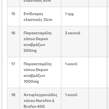
ελαστικός 8
cm
15
Επίδεσμος
1
τμχ
ελαστικός
12
cm
16
Παρακεταμόλη
2 κουτιά
τύπου
Depon
αναβράζων
500
mg
17
Παρακεταμόλη
1
κουτί
τύπου
Depon
αναβράζων
1000
mg
18
Αντιφλεγμονώδες
1
κουτί
τύπου
Nurofen
ή
Brufen 400