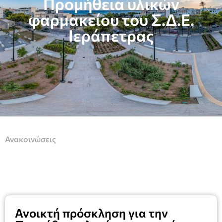
Προμήθεια υλικών
φαρμακείου του Σ.Δ.Ε.
Ιεράπετρας
Ανακοινώσεις
Ανοικτή πρόσκληση για την