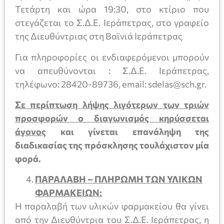
Τετάρτη και ώρα 19:30, στο κτίριο που
στεγάζεται το Σ.Δ.Ε. Ιεράπετρας, στο γραφείο
της Διευθύντριας στη Βαϊνιά Ιεράπετρας
Για πληροφορίες οι ενδιαφερόμενοι μπορούν
να απευθύνονται : Σ.Δ.Ε. Ιεράπετρας,
τηλέφωνο: 28420-89736, email: sdelas@sch.gr.
Σε περίπτωση λήψης λιγότερων των τριών
προσφορών ο διαγωνισμός κηρύσσεται
άγονος
και γίνεται επανάληψη της
διαδικασίας της πρόσκλησης τουλάχιστον μία
φορά.
ΠΑΡΑΛΑΒΗ – ΠΛΗΡΩΜΗ ΤΩΝ ΥΛΙΚΩΝ
ΦΑΡΜΑΚΕΙΩΝ:
Η παραλαβή των υλικών φαρμακείου θα γίνει
από την Διευθύντρια του Σ.Δ.Ε. Ιεράπετρας, η