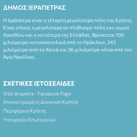
2023, για την ερμηνεία του στον διπλό ρόλο του Μαρτίν/
ΔΗΜΟΣ ΙΕΡΑΠΕΤΡΑΣ
Φεδερίκο. Σκηνοθεσία: Βαγγέλης Θεοδωρόπουλος Είσοδος: :
Ταμείο 22€- Προπώληση 20€( Άνεργοι, Φοιτητές, ΑΜΕΑ,
Η Ιεράπετρα είναι η τέταρτη μεγαλύτερη πόλη της Κρήτης.
άνω των 65 Προπώληση: Βιβλιοπωλείο Πάπυρος (Πλατεία
Είναι επίσης η μεγαλύτερη σε πληθυσμό πόλη του νομού
Πλαστήρα), E&G Mini market (Δημοκρατίας 39 Ιεράπετρα)
Λασιθίου και η νοτιότερη της Ελλάδας. Βρίσκεται 100
και στο more.com Χώρος: 3ο Γυμνάσιο Ιεράπετρας
(Είσοδος ΕΠΑ.Λ.) Έναρξη 21:15 Οργάνωση: ΚΝΩΣΟΣ
χιλιόμετρα νοτιοανατολικά από το Ηράκλειο, 242
ΘΕΑΤΡΙΚΕΣ ΠΑΡΑΓΩΓΕΣ ΕΕ
χιλιόμετρα από τα Χανιά και 36 χιλιόμετρα νότια από τον
Άγιο Νικόλαο.
ΣΧΕΤΙΚΕΣ ΙΣΤΟΣΕΛΙΔΕΣ
Visit Ierapetra - Facebook Page
Αποκεντρωμένη Διοίκηση Κρήτης
Περιφέρεια Κρήτης
Υπουργείο Εσωτερικών