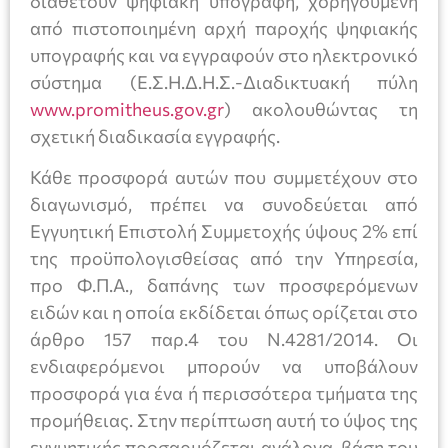
διαθέτουν ψηφιακή υπογραφή, χορηγούμενη
από πιστοποιημένη αρχή παροχής ψηφιακής
υπογραφής και να εγγραφούν στο ηλεκτρονικό
σύστημα (Ε.Σ.Η.Δ.Η.Σ.-Διαδικτυακή πύλη
www.promitheus.gov.gr
) ακολουθώντας τη
σχετική διαδικασία εγγραφής.
Κάθε προσφορά αυτών που συμμετέχουν στο
διαγωνισμό, πρέπει να συνοδεύεται από
Εγγυητική Επιστολή Συμμετοχής ύψους 2% επί
της προϋπολογισθείσας από την Υπηρεσία,
προ Φ.Π.Α., δαπάνης των προσφερόμενων
ειδών και η οποία εκδίδεται όπως ορίζεται στο
άρθρο 157 παρ.4 του Ν.4281/2014. Οι
ενδιαφερόμενοι μπορούν να υποβάλουν
προσφορά για ένα ή περισσότερα τμήματα της
προμήθειας. Στην περίπτωση αυτή το ύψος της
εγγυητικής προσαρμόζεται ανάλογα, βάση του