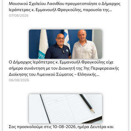
Μουσικού Σχολείου Λασιθίου πραγματοποίησε ο Δήμαρχος
Ιεράπετρας κ. Εμμανουήλ Φραγκούλης, παρουσία της
Διευθύντριας του σχολείου κας Μαριάννας Χαΐτα.
07/08/2026
Ο Δήμαρχος Ιεράπετρας κ. Εμμανουήλ Φραγκούλης είχε
σήμερα συνάντηση με τον Διοικητή της 7ης Περιφερειακής
Διοίκησης του Λιμενικού Σώματος – Ελληνικής
Ακτοφυλακής (Λ.Σ.-ΕΛ.ΑΚΤ.), Αρχιπλοίαρχο Λ.Σ. κ. Ιωάννη
06/08/2026
Ορφανό
Σας προσκαλούμε στις 10-08-2026, ημέρα Δευτέρα και