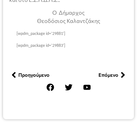
Ο Δήμαρχος
Θεοδόσιος Καλαντζάκης
[wpdm_package id=’29881′]
[wpdm_package id=’29883′]
Προηγούμενο
Επόμενο