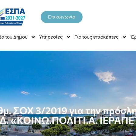
Επικοινωνία
έα του Δήμου
Υπηρεσίες
Για τους επισκέπτες
Έρ
θμ. ΣΟΧ 3/2019 για την πρόσ
.Δ. «ΚΟΙΝΩ.ΠΟΛΙΤΙ.A. ΙΕΡΑΠ