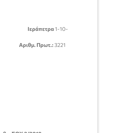
Ιεράπετρα
1-10-
Αριθμ. Πρωτ.:
3221