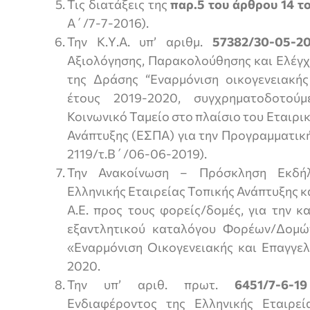
Τις διατάξεις της
παρ.5 του άρθρου 14 τ
Α΄/7-7-2016).
Την Κ.Υ.Α. υπ’ αριθμ.
57382/30-05-2
Αξιολόγησης, Παρακολούθησης και Ελέγχ
της Δράσης “Εναρμόνιση οικογενειακής
έτους 2019-2020, συγχρηματοδοτού
Κοινωνικό Ταμείο στο πλαίσιο του Εταιρι
Ανάπτυξης (ΕΣΠΑ) για την Προγραμματικ
2119/τ.Β΄/06-06-2019).
Την Ανακοίνωση – Πρόσκληση Εκδήλ
Ελληνικής Εταιρείας Τοπικής Ανάπτυξης κα
Α.Ε. προς τους φορείς/δομές, για την κ
εξαντλητικού καταλόγου Φορέων/Δομώ
«Εναρμόνιση Οικογενειακής και Επαγγελ
2020.
Την υπ’ αριθ. πρωτ.
6451/7-6-19
Ενδιαφέροντος της Ελληνικής Εταιρεί