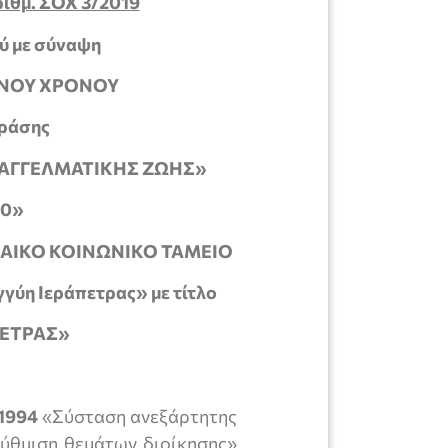
θμ. ΣΟΧ 3/2019
ύ με σύναψη
ΕΝΟΥ ΧΡΟΝΟΥ
Δράσης
ΠΑΓΓΕΛΜΑΤΙΚΗΣ ΖΩΗΣ»
20»
ΙΚΟ ΚΟΙΝΩΝΙΚΟ ΤΑΜΕΙΟ
γγύη Ιεράπετρας» με τίτλο
ΠΕΤΡΑΣ»
/1994
«Σύσταση ανεξάρτητης
ρύθμιση θεμάτων διοίκησης»