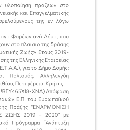
την υλοποίηση πράξεων στο
νειακής και Επαγγελματικής
φελούμενους της εν λόγω
άλογο Φορέων ανά Δήμο, που
ουν στο πλαίσιο της δράσης
ματικής Ζωής» Έτους 2019-
σης της Ελληνικής Εταιρείας
.Τ.Α.Α.), για το Δήμο Δομής:
α, Πολισμός, Αλληλεγγύη
ιθίου, Περιφέρεια: Κρήτης.
ΨΒΓΥ465ΧΙ8-ΧΝΔ) Απόφαση
εακών Ε.Π. του Ευρωπαϊκού
η της Πράξης “ΕΝΑΡΜΟΝΙΣΗ
Σ ΖΩΗΣ 2019 – 2020” με
ακό Πρόγραμμα “Ανάπτυξη