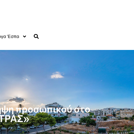
γα Έσπα
ληψη προσωπικού στο
ΕΤΡΑΣ»