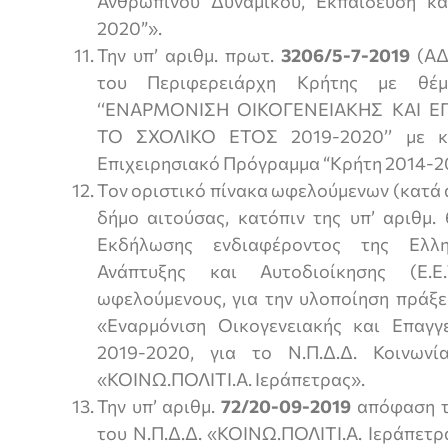
Ανθρώπινου Δυναμικού, Εκπαίδευση κ
2020”».
Την υπ’ αριθμ. πρωτ.
3206/5-7-2019
(ΑΔ
του Περιφερειάρχη Κρήτης με θέμ
‘‘ΕΝΑΡΜΟΝΙΣΗ ΟΙΚΟΓΕΝΕΙΑΚΗΣ ΚΑΙ Ε
ΤΟ ΣΧΟΛΙΚΟ ΕΤΟΣ 2019-2020’’ με 
Επιχειρησιακό Πρόγραμμα “Κρήτη 2014-2
Τον οριστικό πίνακα ωφελούμενων (κατά 
δήμο αιτούσας, κατόπιν της υπ’ αριθμ.
Εκδήλωσης ενδιαφέροντος της Ελλη
Ανάπτυξης και Αυτοδιοίκησης (Ε.Ε
ωφελούμενους, για την υλοποίηση πράξε
«Εναρμόνιση Οικογενειακής και Επαγγ
2019-2020, για το Ν.Π.Δ.Δ. Κοινωνία
«ΚΟΙΝΩ.ΠΟΛΙΤΙ.Α. Ιεράπετρας».
Την υπ’ αριθμ.
72/20-09-2019
απόφαση τ
του Ν.Π.Δ.Δ. «ΚΟΙΝΩ.ΠΟΛΙΤΙ.Α. Ιεράπετρ