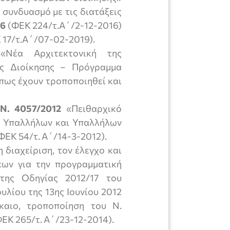
ε συνδυασμό με τις διατάξεις
16
(ΦΕΚ 224/τ.Α΄/2-12-2016)
 17/τ.Α΄/07-02-2019).
Νέα Αρχιτεκτονική της
ης Διοίκησης – Πρόγραμμα
πως έχουν τροποποιηθεί και
Ν. 4057/2012
«Πειθαρχικό
ν Υπαλλήλων και Υπαλλήλων
ΕΚ 54/τ. Α΄/14-3-2012).
η διαχείριση, τον έλεγχο και
ων για την προγραμματική
της Οδηγίας 2012/17 του
λίου της 13ης Ιουνίου 2012
ίκαιο, τροποποίηση του Ν.
ΦΕΚ 265/τ. Α΄/23-12-2014).