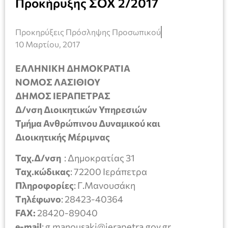
Προκήρυξης ΣΟΧ 2/2017
Προκηρύξεις Πρόσληψης Προσωπικού
10 Μαρτίου, 2017
ΕΛΛΗΝΙΚΗ ΔΗΜΟΚΡΑΤΙΑ
ΝΟΜΟΣ ΛΑΣΙΘΙΟΥ
ΔΗΜΟΣ ΙΕΡΑΠΕΤΡΑΣ
Δ/νση Διοικητικών Υπηρεσιών
Τμήμα Ανθρώπινου Δυναμικού και
Διοικητικής Μέριμνας
Ταχ.Δ/νση
: Δημοκρατίας 31
Ταχ.κώδικας
: 72200 Ιεράπετρα
Πληροφορίες
: Γ.Μανουσάκη
T
ηλέφωνο
: 28423-40364
FAX:
28420-89040
e-mail
: g.manousaki@ierapetra.gov.gr