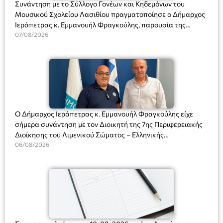
Συνάντηση με το Σύλλογο Γονέων και Κηδεμόνων του
Μουσικού Σχολείου Λασιθίου πραγματοποίησε ο Δήμαρχος
Ιεράπετρας κ. Εμμανουήλ Φραγκούλης, παρουσία της
Διευθύντριας του σχολείου κας Μαριάννας Χαΐτα.
07/08/2026
Ο Δήμαρχος Ιεράπετρας κ. Εμμανουήλ Φραγκούλης είχε
σήμερα συνάντηση με τον Διοικητή της 7ης Περιφερειακής
Διοίκησης του Λιμενικού Σώματος – Ελληνικής
Ακτοφυλακής (Λ.Σ.-ΕΛ.ΑΚΤ.), Αρχιπλοίαρχο Λ.Σ. κ. Ιωάννη
06/08/2026
Ορφανό