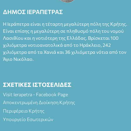
Καπουράνη, νικητή του βραβείου Δημήτρης Χορν 2022-
2023, για την ερμηνεία του στον διπλό ρόλο του Μαρτίν/
ΔΗΜΟΣ ΙΕΡΑΠΕΤΡΑΣ
Φεδερίκο. Σκηνοθεσία: Βαγγέλης Θεοδωρόπουλος Είσοδος: :
Ταμείο 22€- Προπώληση 20€( Άνεργοι, Φοιτητές, ΑΜΕΑ,
Η Ιεράπετρα είναι η τέταρτη μεγαλύτερη πόλη της Κρήτης.
άνω των 65 Προπώληση: Βιβλιοπωλείο Πάπυρος (Πλατεία
Είναι επίσης η μεγαλύτερη σε πληθυσμό πόλη του νομού
Πλαστήρα), E&G Mini market (Δημοκρατίας 39 Ιεράπετρα)
Λασιθίου και η νοτιότερη της Ελλάδας. Βρίσκεται 100
και στο more.com Χώρος: 3ο Γυμνάσιο Ιεράπετρας
(Είσοδος ΕΠΑ.Λ.) Έναρξη 21:15 Οργάνωση: ΚΝΩΣΟΣ
χιλιόμετρα νοτιοανατολικά από το Ηράκλειο, 242
ΘΕΑΤΡΙΚΕΣ ΠΑΡΑΓΩΓΕΣ ΕΕ
χιλιόμετρα από τα Χανιά και 36 χιλιόμετρα νότια από τον
Άγιο Νικόλαο.
ΣΧΕΤΙΚΕΣ ΙΣΤΟΣΕΛΙΔΕΣ
Visit Ierapetra - Facebook Page
Αποκεντρωμένη Διοίκηση Κρήτης
Περιφέρεια Κρήτης
Υπουργείο Εσωτερικών