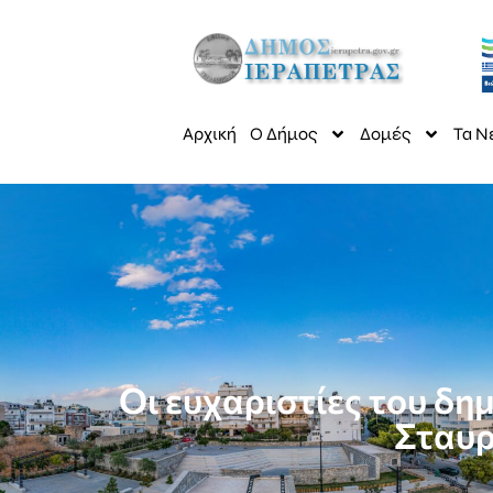
Αρχική
Ο Δήμος
Δομές
Τα Ν
Οι ευχαριστίες του δ
Σταυρ