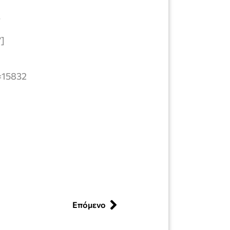
ν
”]
=15832
Επόμενο