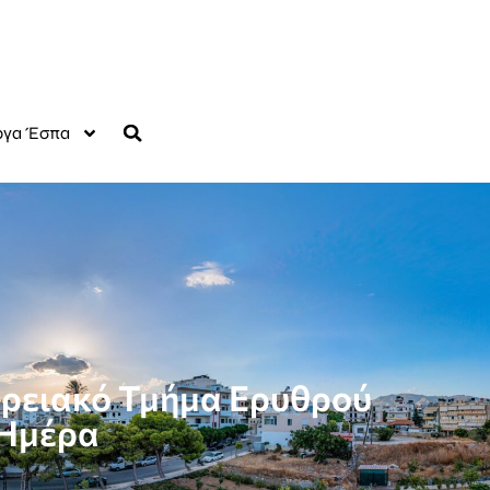
γα Έσπα
ερειακό Τμήμα Ερυθρού
 Ημέρα