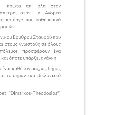
ια, πρώτα απ’ όλα στον
ράπετρα, στον κ. Ανδρέα
τικό έργο που καθημερινά
τροπών.
ληνικού Ερυθρού Σταυρού που
αι στους γνωστούς σε όλους
οπόλεμοι, προσφέρουν ένα
 και όποτε υπάρξει ανάγκη
 είναι καθήκον μας, ως δήμος
και το σημαντικό εθελοντικό
ppet=”Dimarxos-Theodosios”]