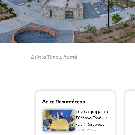
Δελτία Τύπου
,
Λοιπά
Δείτε Περισσότερα
Συνάντηση με το
Σύλλογο Γονέων
και Κηδεμόνων
του Μουσικού
07/08/2026