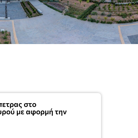
πετρας στο
υρού με αφορμή την