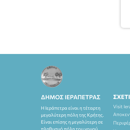
και
στο more.com
Χώρος: 3ο
Γυμνάσιο
Ιεράπετρας
(Είσοδος ΕΠΑ.Λ.)
Έναρξη 21:15
Οργάνωση:
ΚΝΩΣΟΣ
ΘΕΑΤΡΙΚΕΣ
ΠΑΡΑΓΩΓΕΣ ΕΕ
ΣΧΕΤ
ΔΗΜΟΣ ΙΕΡΑΠΕΤΡΑΣ
Visit Ie
Η Ιεράπετρα είναι η τέταρτη
Αποκεν
μεγαλύτερη πόλη της Κρήτης.
Είναι επίσης η μεγαλύτερη σε
Περιφέ
πληθυσμό πόλη του νομού