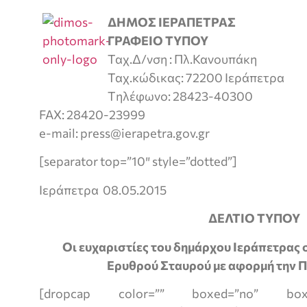
ΔΗΜΟΣ ΙΕΡΑΠΕΤΡΑΣ
ΓΡΑΦΕΙΟ ΤΥΠΟΥ
Ταχ.Δ/νση : Πλ.Κανουπάκη
Ταχ.κώδικας: 72200 Ιεράπετρα
Tηλέφωνο: 28423-40300
FAX: 28420-23999
e-mail: press@ierapetra.gov.gr
[separator top=”10″ style=”dotted”]
Ιεράπετρα 08.05.2015
ΔΕΛΤΙΟ ΤΥΠΟΥ
Οι ευχαριστίες του δημάρχου Ιεράπετρας
Ερυθρού Σταυρού με αφορμή την 
[dropcap color=”” boxed=”no” boxed