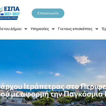
Επικοινωνία
έα του Δήμου
Υπηρεσίες
Για τους επισκέπτες
Έρ
ημάρχου Ιεράπετρας στο Περιφ
ού με αφορμή την Παγκόσμια