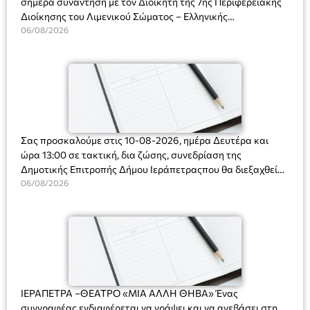
σήμερα συνάντηση με τον Διοικητή της 7ης Περιφερειακής
Διοίκησης του Λιμενικού Σώματος – Ελληνικής
Ακτοφυλακής (Λ.Σ.-ΕΛ.ΑΚΤ.), Αρχιπλοίαρχο Λ.Σ. κ. Ιωάννη
06/08/2026
Ορφανό
Σας προσκαλούμε στις 10-08-2026, ημέρα Δευτέρα και
ώρα 13:00 σε τακτική, δια ζώσης, συνεδρίαση της
Δημοτικής Επιτροπής Δήμου Ιεράπετραςπου θα διεξαχθεί
στο Δημοτικό Κατάστημα, Δημοκρατίας 31 στην αίθουσα
06/08/2026
«ΙΩΑΝΝΗΣ ΧΡΙΣΤΑΚΗΣ» στον 1ο όροφο, για τη συζήτηση
και λήψη αποφάσεων στα παρακάτω θέματα:
ΙΕΡΑΠΕΤΡΑ –ΘΕΑΤΡΟ «ΜΙΑ ΑΛΛΗ ΘΗΒΑ» Ένας
συγγραφέας ενδιαφέρεται να γράψει και να ανεβάσει στη