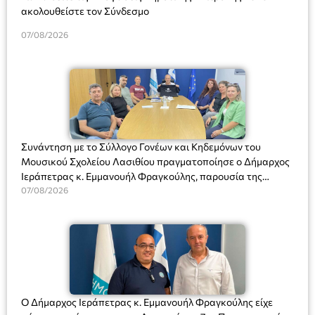
ακολουθείστε τον Σύνδεσμο
07/08/2026
Συνάντηση με το Σύλλογο Γονέων και Κηδεμόνων του
Μουσικού Σχολείου Λασιθίου πραγματοποίησε ο Δήμαρχος
Ιεράπετρας κ. Εμμανουήλ Φραγκούλης, παρουσία της
Διευθύντριας του σχολείου κας Μαριάννας Χαΐτα.
07/08/2026
Ο Δήμαρχος Ιεράπετρας κ. Εμμανουήλ Φραγκούλης είχε