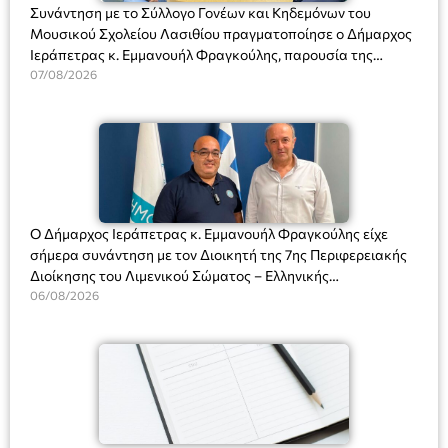
Συνάντηση με το Σύλλογο Γονέων και Κηδεμόνων του
Μουσικού Σχολείου Λασιθίου πραγματοποίησε ο Δήμαρχος
Ιεράπετρας κ. Εμμανουήλ Φραγκούλης, παρουσία της
Διευθύντριας του σχολείου κας Μαριάννας Χαΐτα.
07/08/2026
Ο Δήμαρχος Ιεράπετρας κ. Εμμανουήλ Φραγκούλης είχε
σήμερα συνάντηση με τον Διοικητή της 7ης Περιφερειακής
Διοίκησης του Λιμενικού Σώματος – Ελληνικής
Ακτοφυλακής (Λ.Σ.-ΕΛ.ΑΚΤ.), Αρχιπλοίαρχο Λ.Σ. κ. Ιωάννη
06/08/2026
Ορφανό