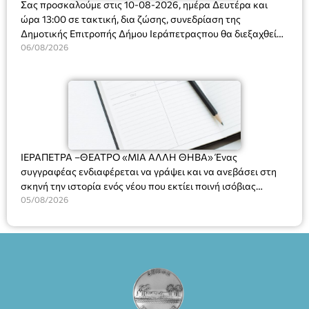
Σας προσκαλούμε στις 10-08-2026, ημέρα Δευτέρα και
ώρα 13:00 σε τακτική, δια ζώσης, συνεδρίαση της
Δημοτικής Επιτροπής Δήμου Ιεράπετραςπου θα διεξαχθεί
στο Δημοτικό Κατάστημα, Δημοκρατίας 31 στην αίθουσα
06/08/2026
«ΙΩΑΝΝΗΣ ΧΡΙΣΤΑΚΗΣ» στον 1ο όροφο, για τη συζήτηση
και λήψη αποφάσεων στα παρακάτω θέματα:
ΙΕΡΑΠΕΤΡΑ –ΘΕΑΤΡΟ «ΜΙΑ ΑΛΛΗ ΘΗΒΑ» Ένας
συγγραφέας ενδιαφέρεται να γράψει και να ανεβάσει στη
σκηνή την ιστορία ενός νέου που εκτίει ποινή ισόβιας
κάθειρξης για πατροκτονία. Ένα πολυβραβευμένο έργο για
05/08/2026
τις σχέσεις πατέρα-γιου, την ανδρική ταυτότητα, την ψυχική
ασθένεια, τον ερωτισμό. Ένα έργο αινιγματικό, συγκινητικό,
όσο και διασκεδαστικό. Ο διακεκριμένος σκηνοθέτης
Βαγγέλης Θεοδωρόπουλος ανέδειξε το πολυεπίπεδο αυτό
έργο, ενώ η παράσταση έχει καθιερωθεί ως σημαντικό
θεατρικό γεγονός χάρη στις εξαιρετικές ερμηνείες του
Θάνου Λέκκα στον ρόλο του Συγγραφέα και του Δημήτρη