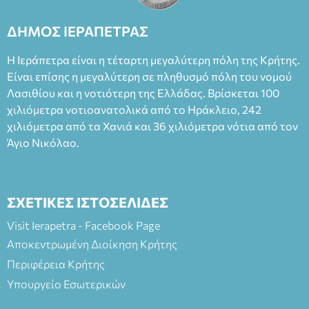
Καπουράνη, νικητή του βραβείου Δημήτρης Χορν 2022-
2023, για την ερμηνεία του στον διπλό ρόλο του Μαρτίν/
ΔΗΜΟΣ ΙΕΡΑΠΕΤΡΑΣ
Φεδερίκο. Σκηνοθεσία: Βαγγέλης Θεοδωρόπουλος Είσοδος: :
Ταμείο 22€- Προπώληση 20€( Άνεργοι, Φοιτητές, ΑΜΕΑ,
Η Ιεράπετρα είναι η τέταρτη μεγαλύτερη πόλη της Κρήτης.
άνω των 65 Προπώληση: Βιβλιοπωλείο Πάπυρος (Πλατεία
Είναι επίσης η μεγαλύτερη σε πληθυσμό πόλη του νομού
Πλαστήρα), E&G Mini market (Δημοκρατίας 39 Ιεράπετρα)
Λασιθίου και η νοτιότερη της Ελλάδας. Βρίσκεται 100
και στο more.com Χώρος: 3ο Γυμνάσιο Ιεράπετρας
(Είσοδος ΕΠΑ.Λ.) Έναρξη 21:15 Οργάνωση: ΚΝΩΣΟΣ
χιλιόμετρα νοτιοανατολικά από το Ηράκλειο, 242
ΘΕΑΤΡΙΚΕΣ ΠΑΡΑΓΩΓΕΣ ΕΕ
χιλιόμετρα από τα Χανιά και 36 χιλιόμετρα νότια από τον
Άγιο Νικόλαο.
ΣΧΕΤΙΚΕΣ ΙΣΤΟΣΕΛΙΔΕΣ
Visit Ierapetra - Facebook Page
Αποκεντρωμένη Διοίκηση Κρήτης
Περιφέρεια Κρήτης
Υπουργείο Εσωτερικών