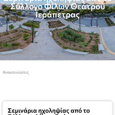
Σύλλογο Φίλων Θεάτρου
Ιεράπετρας
Ανακοινώσεις
Σεμινάρια ηχοληψίας από το