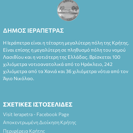
έργο, ενώ η παράσταση έχει καθιερωθεί ως σημαντικό
θεατρικό γεγονός χάρη στις εξαιρετικές ερμηνείες του
Θάνου Λέκκα στον ρόλο του Συγγραφέα και του Δημήτρη
Καπουράνη, νικητή του βραβείου Δημήτρης Χορν 2022-
2023, για την ερμηνεία του στον διπλό ρόλο του Μαρτίν/
ΔΗΜΟΣ ΙΕΡΑΠΕΤΡΑΣ
Φεδερίκο. Σκηνοθεσία: Βαγγέλης Θεοδωρόπουλος Είσοδος: :
Ταμείο 22€- Προπώληση 20€( Άνεργοι, Φοιτητές, ΑΜΕΑ,
Η Ιεράπετρα είναι η τέταρτη μεγαλύτερη πόλη της Κρήτης.
άνω των 65 Προπώληση: Βιβλιοπωλείο Πάπυρος (Πλατεία
Είναι επίσης η μεγαλύτερη σε πληθυσμό πόλη του νομού
Πλαστήρα), E&G Mini market (Δημοκρατίας 39 Ιεράπετρα)
Λασιθίου και η νοτιότερη της Ελλάδας. Βρίσκεται 100
και στο more.com Χώρος: 3ο Γυμνάσιο Ιεράπετρας
(Είσοδος ΕΠΑ.Λ.) Έναρξη 21:15 Οργάνωση: ΚΝΩΣΟΣ
χιλιόμετρα νοτιοανατολικά από το Ηράκλειο, 242
ΘΕΑΤΡΙΚΕΣ ΠΑΡΑΓΩΓΕΣ ΕΕ
χιλιόμετρα από τα Χανιά και 36 χιλιόμετρα νότια από τον
Άγιο Νικόλαο.
ΣΧΕΤΙΚΕΣ ΙΣΤΟΣΕΛΙΔΕΣ
Visit Ierapetra - Facebook Page
Αποκεντρωμένη Διοίκηση Κρήτης
Περιφέρεια Κρήτης