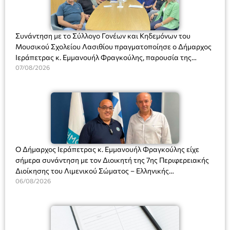
Συνάντηση με το Σύλλογο Γονέων και Κηδεμόνων του
Μουσικού Σχολείου Λασιθίου πραγματοποίησε ο Δήμαρχος
Ιεράπετρας κ. Εμμανουήλ Φραγκούλης, παρουσία της
Διευθύντριας του σχολείου κας Μαριάννας Χαΐτα.
07/08/2026
Ο Δήμαρχος Ιεράπετρας κ. Εμμανουήλ Φραγκούλης είχε
σήμερα συνάντηση με τον Διοικητή της 7ης Περιφερειακής
Διοίκησης του Λιμενικού Σώματος – Ελληνικής
Ακτοφυλακής (Λ.Σ.-ΕΛ.ΑΚΤ.), Αρχιπλοίαρχο Λ.Σ. κ. Ιωάννη
06/08/2026
Ορφανό