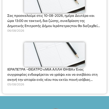
Σας προσκαλούμε στις 10-08-2026, ημέρα Δευτέρα και
ώρα 13:00 σε τακτική, δια ζώσης, συνεδρίαση της
Δημοτικής Επιτροπής Δήμου Ιεράπετραςπου θα διεξαχθεί
στο Δημοτικό Κατάστημα, Δημοκρατίας 31 στην αίθουσα
06/08/2026
«ΙΩΑΝΝΗΣ ΧΡΙΣΤΑΚΗΣ» στον 1ο όροφο, για τη συζήτηση
και λήψη αποφάσεων στα παρακάτω θέματα:
ΙΕΡΑΠΕΤΡΑ –ΘΕΑΤΡΟ «ΜΙΑ ΑΛΛΗ ΘΗΒΑ» Ένας
συγγραφέας ενδιαφέρεται να γράψει και να ανεβάσει στη
σκηνή την ιστορία ενός νέου που εκτίει ποινή ισόβιας
κάθειρξης για πατροκτονία. Ένα πολυβραβευμένο έργο για
05/08/2026
τις σχέσεις πατέρα-γιου, την ανδρική ταυτότητα, την ψυχική
ασθένεια, τον ερωτισμό. Ένα έργο αινιγματικό, συγκινητικό,
όσο και διασκεδαστικό. Ο διακεκριμένος σκηνοθέτης
Βαγγέλης Θεοδωρόπουλος ανέδειξε το πολυεπίπεδο αυτό