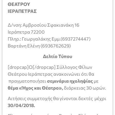
ΘΕΑΤΡΟΥ
ΙΕΡΑΠΕΤΡΑΣ
Δ/νση: Αμβροσίου Σφακιανάκη 16
Ιεράπετρα 72200
Πληρ.: Γεωργαλάκης Εμμ.(6937274447)
Βαρτάνη Ελένη (6936762629)
Δελτίο Τύπου
[dropcap]Ο[/dropcap] Σύλλογος Φίλων
Θεάτρου Ιεράπετρας ανακοινώνει ότι θα
πραγματοποιήσει
σεμινάρια ηχοληψίας
με
θέμα «Ήχος και Θέατρο»,
διάρκειας 30 ωρών.
Αιτήσεις συμμετοχής θα γίνονται δεκτές μέχρι
30/04/2018.