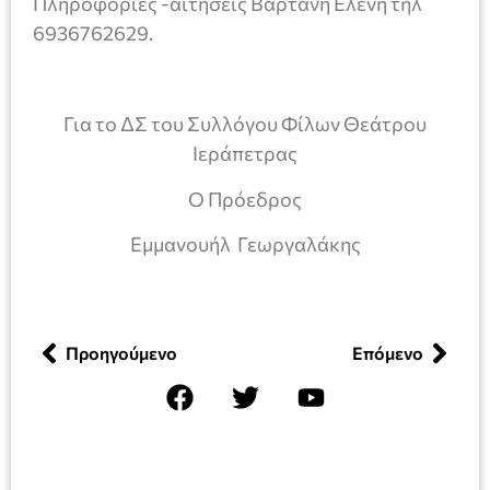
Πληροφορίες -αιτήσεις Βαρτάνη Ελένη τηλ
6936762629.
Για το ΔΣ του Συλλόγου Φίλων Θεάτρου
Ιεράπετρας
Ο Πρόεδρος
Εμμανουήλ Γεωργαλάκης
Προηγούμενο
Επόμενο