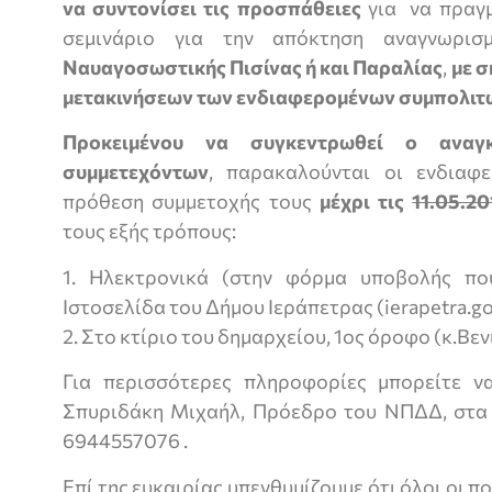
να συντονίσει τις προσπάθειες
για να πραγμ
σεμινάριο για την απόκτηση αναγνωρισ
Ναυαγοσωστικής Πισίνας ή και Παραλίας
,
με 
μετακινήσεων των ενδιαφερομένων συμπολιτώ
Προκειμένου να συγκεντρωθεί ο αναγκ
συμμετεχόντων
, παρακαλούνται οι ενδιαφ
πρόθεση συμμετοχής τους
μέχρι τις
11.05.20
τους εξής τρόπους:
1. Hλεκτρονικά (στην φόρμα υποβολής που
Ιστοσελίδα του Δήμου Ιεράπετρας (ierapetra.go
2. Στο κτίριο του δημαρχείου, 1ος όροφο (κ.Β
Για περισσότερες πληροφορίες μπορείτε ν
Σπυριδάκη Μιχαήλ, Πρόεδρο του ΝΠΔΔ, στα
6944557076 .
Επί της ευκαιρίας υπενθυμίζουμε ότι όλοι οι π