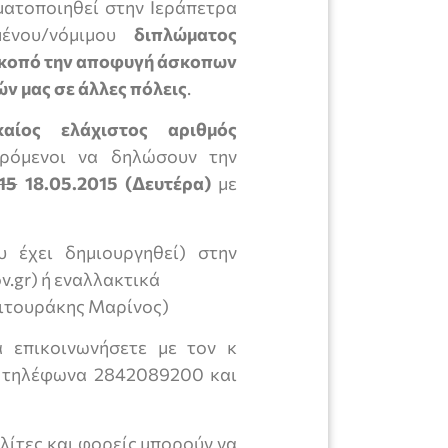
ατοποιηθεί στην Ιεράπετρα
μένου/νόμιμου
διπλώματος
σκοπό την αποφυγή άσκοπων
ν μας σε άλλες πόλεις
.
αίος ελάχιστος αριθμός
ερόμενοι να δηλώσουν την
15
18.05.2015 (Δευτέρα)
με
 έχει δημιουργηθεί) στην
v.gr) ή εναλλακτικά
ενιτουράκης Μαρίνος)
α επικοινωνήσετε με τον κ
 τηλέφωνα 2842089200 και
ολίτες και φορείς μπορούν να