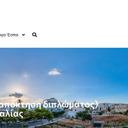
γα Έσπα
(απόκτηση διπλώματος)
αλίας