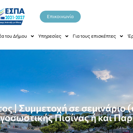
Επικοινωνία
έα του Δήμου
Υπηρεσίες
Για τους επισκέπτες
Έρ
ος | Συμμετοχή σε σεμινάριο 
γοσωστικής Πισίνας ή και Παρ