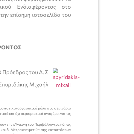
ικού Ενδιαφέροντος στο
στην επίσημη ιστοσελίδα του
ΡΟΝΤΟΣ
 Πρόεδρος του Δ. Σ
Σπυριδάκης Μιχαήλ
τονιστικό/οργανωτικό ρόλο στο σεμινάριο
τικά και όχι περιοριστικά αναφέρει για τις
τουν την «Υγιεινή του Περιβάλλοντος» όπως
ων και δ. Μέτρα αντιμετώπισης καταστάσεων