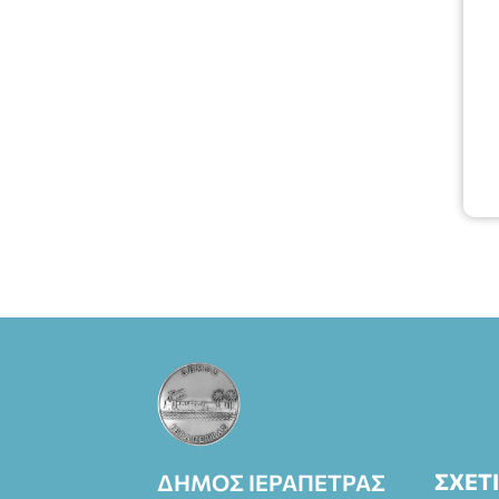
Πάπυρος
(Πλατεία
Πλαστήρα), E&G
Mini market
(Δημοκρατίας
39 Ιεράπετρα)
και
στο more.com
Χώρος: 3ο
Γυμνάσιο
Ιεράπετρας
(Είσοδος ΕΠΑ.Λ.)
Έναρξη 21:15
Οργάνωση:
ΚΝΩΣΟΣ
ΘΕΑΤΡΙΚΕΣ
ΠΑΡΑΓΩΓΕΣ ΕΕ
ΣΧΕΤ
ΔΗΜΟΣ ΙΕΡΑΠΕΤΡΑΣ