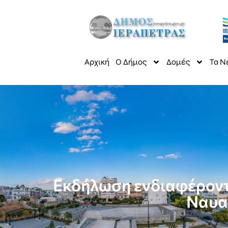
Αρχική
Ο Δήμος
Δομές
Τα Ν
Εκδήλωση ενδιαφέροντ
Ναυα