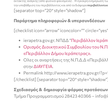
έκτακτης ανάγκης (από φυσικά φαινόμενα) . Η έγκαιρη ενημέρωση των
την υποβάθμιση του περιβάλλοντος και από τα διάφορα
περιβαλλοντικ
[separator top=”20″ style=”shadow”]
Παράρτημα πληροφοριών & υπερσυνδέσεων
[checklist icon=”arrow” iconcolor=”” circle=”yes
ierapetra.gov.gr. ΝΠΔΔ “
Περιβάλλον Ιεράπ
Ορισμός Διοικητικού Συμβουλίου του Ν.Π.
«Περιβάλλον Δήμου Ιεράπετρας».
Ολες οι αναρτήσεις της Ν.Π.Δ.Δ «Περιβάλ
στην
ΔΙΑΥΓΕΙΑ
.
Permalink http://www.ierapetra.gov.gr/?p
[/checklist] [separator top=”20″ style=”shadow”
Σχεδιασμός & δημιουργία φόρμας προτάσεων 
Τμήμα Προγραμματισμού 28423 40366 – info@ie