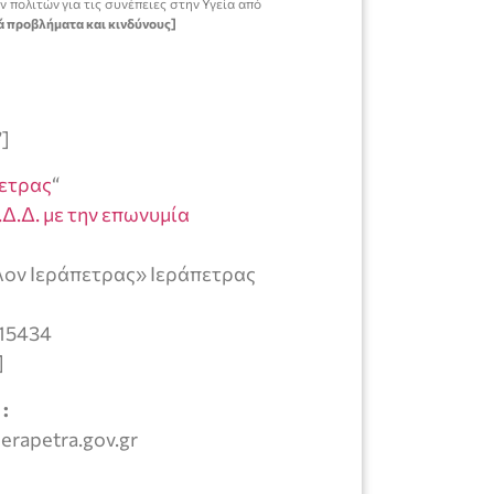
 πολιτών για τις συνέπειες στην Υγεία από
ά προβλήματα και κινδύνους]
”]
ετρας
“
Δ.Δ. με την επωνυμία
λον Ιεράπετρας» Ιεράπετρας
=15434
]
:
rapetra.gov.gr