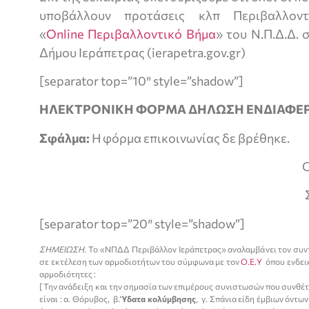
υποβάλλουν προτάσεις κλπ Περιβαλλοντ
«
Online Περιβαλλοντικό Βήμα
» του Ν.Π.Δ.Δ. 
Δήμου Ιεράπετρας (ierapetra.gov.gr)
[separator top=”10″ style=”shadow”]
ΗΛΕΚΤΡΟΝΙΚΗ ΦΟΡΜΑ ΔΗΛΩΣΗ ΕΝΔΙΑΦΕ
Σφάλμα:
Η φόρμα επικοινωνίας δε βρέθηκε.
Ο
[separator top=”20″ style=”shadow”]
ΣΗΜΕΙΩΣΗ.
Το «ΝΠΔΔ Περιβάλλον Ιεράπετρας» αναλαμβάνει τον συν
σε εκτέλεση των αρμοδιοτήτων του σύμφωνα με τον
Ο.Ε.Υ
όπου ενδεικ
αρμοδιότητες :
[ Την ανάδειξη και την σημασία των επιμέρους συνιστωσών που συνθέ
είναι : α. Θόρυβος, β.
Ύδατα κολύμβησης
, γ. Σπάνια είδη έμβιων όντ