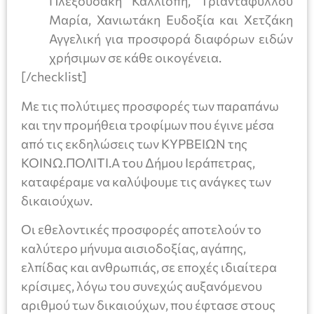
Πλεξουσάκη Καλλιόπη, Τριανταφύλλου
Μαρία, Χανιωτάκη Ευδοξία και Χετζάκη
Αγγελική για προσφορά διαφόρων ειδών
χρήσιμων σε κάθε οικογένεια.
[/checklist]
Με τις πολύτιμες προσφορές των παραπάνω
και την προμήθεια τροφίμων που έγινε μέσα
από τις εκδηλώσεις των ΚΥΡΒΕΙΩΝ της
ΚΟΙΝΩ.ΠΟΛΙΤΙ.Α του Δήμου Ιεράπετρας,
καταφέραμε να καλύψουμε τις ανάγκες των
δικαιούχων.
Οι εθελοντικές προσφορές αποτελούν το
καλύτερο μήνυμα αισιοδοξίας, αγάπης,
ελπίδας και ανθρωπιάς, σε εποχές ιδιαίτερα
κρίσιμες, λόγω του συνεχώς αυξανόμενου
αριθμού των δικαιούχων, που έφτασε στους