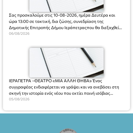
Σας προσκαλούμε στις 10-08-2026, ημέρα Δευτέρα και
ώρα 13:00 σε τακτική, δια ζώσης, συνεδρίαση της
Δημοτικής Επιτροπής Δήμου Ιεράπετραςπου θα διεξαχθεί
στο Δημοτικό Κατάστημα, Δημοκρατίας 31 στην αίθουσα
06/08/2026
«ΙΩΑΝΝΗΣ ΧΡΙΣΤΑΚΗΣ» στον 1ο όροφο, για τη συζήτηση
και λήψη αποφάσεων στα παρακάτω θέματα:
ΙΕΡΑΠΕΤΡΑ –ΘΕΑΤΡΟ «ΜΙΑ ΑΛΛΗ ΘΗΒΑ» Ένας
συγγραφέας ενδιαφέρεται να γράψει και να ανεβάσει στη
σκηνή την ιστορία ενός νέου που εκτίει ποινή ισόβιας
κάθειρξης για πατροκτονία. Ένα πολυβραβευμένο έργο για
05/08/2026
τις σχέσεις πατέρα-γιου, την ανδρική ταυτότητα, την ψυχική
ασθένεια, τον ερωτισμό. Ένα έργο αινιγματικό, συγκινητικό,
όσο και διασκεδαστικό. Ο διακεκριμένος σκηνοθέτης
Βαγγέλης Θεοδωρόπουλος ανέδειξε το πολυεπίπεδο αυτό
έργο, ενώ η παράσταση έχει καθιερωθεί ως σημαντικό