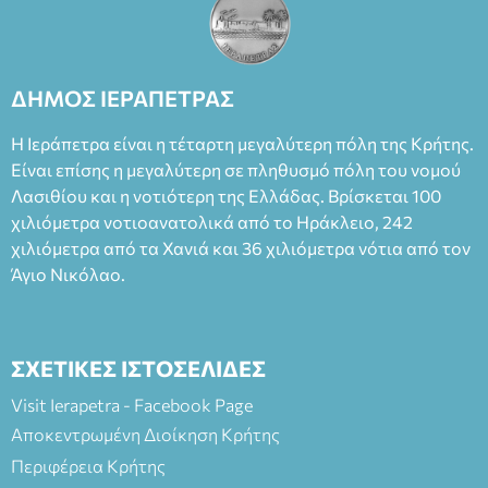
θεατρικό γεγονός χάρη στις εξαιρετικές ερμηνείες του
Θάνου Λέκκα στον ρόλο του Συγγραφέα και του Δημήτρη
Καπουράνη, νικητή του βραβείου Δημήτρης Χορν 2022-
2023, για την ερμηνεία του στον διπλό ρόλο του Μαρτίν/
ΔΗΜΟΣ ΙΕΡΑΠΕΤΡΑΣ
Φεδερίκο. Σκηνοθεσία: Βαγγέλης Θεοδωρόπουλος Είσοδος: :
Ταμείο 22€- Προπώληση 20€( Άνεργοι, Φοιτητές, ΑΜΕΑ,
Η Ιεράπετρα είναι η τέταρτη μεγαλύτερη πόλη της Κρήτης.
άνω των 65 Προπώληση: Βιβλιοπωλείο Πάπυρος (Πλατεία
Είναι επίσης η μεγαλύτερη σε πληθυσμό πόλη του νομού
Πλαστήρα), E&G Mini market (Δημοκρατίας 39 Ιεράπετρα)
Λασιθίου και η νοτιότερη της Ελλάδας. Βρίσκεται 100
και στο more.com Χώρος: 3ο Γυμνάσιο Ιεράπετρας
(Είσοδος ΕΠΑ.Λ.) Έναρξη 21:15 Οργάνωση: ΚΝΩΣΟΣ
χιλιόμετρα νοτιοανατολικά από το Ηράκλειο, 242
ΘΕΑΤΡΙΚΕΣ ΠΑΡΑΓΩΓΕΣ ΕΕ
χιλιόμετρα από τα Χανιά και 36 χιλιόμετρα νότια από τον
Άγιο Νικόλαο.
ΣΧΕΤΙΚΕΣ ΙΣΤΟΣΕΛΙΔΕΣ
Visit Ierapetra - Facebook Page
Αποκεντρωμένη Διοίκηση Κρήτης
Περιφέρεια Κρήτης