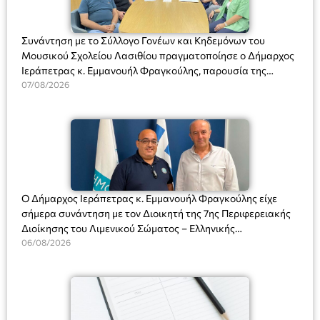
Συνάντηση με το Σύλλογο Γονέων και Κηδεμόνων του
Μουσικού Σχολείου Λασιθίου πραγματοποίησε ο Δήμαρχος
Ιεράπετρας κ. Εμμανουήλ Φραγκούλης, παρουσία της
Διευθύντριας του σχολείου κας Μαριάννας Χαΐτα.
07/08/2026
Ο Δήμαρχος Ιεράπετρας κ. Εμμανουήλ Φραγκούλης είχε
σήμερα συνάντηση με τον Διοικητή της 7ης Περιφερειακής
Διοίκησης του Λιμενικού Σώματος – Ελληνικής
Ακτοφυλακής (Λ.Σ.-ΕΛ.ΑΚΤ.), Αρχιπλοίαρχο Λ.Σ. κ. Ιωάννη
06/08/2026
Ορφανό