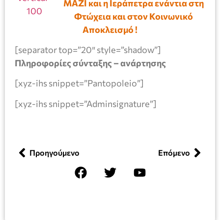
ΜΑΖΙ και η Ιεράπετρα ενάντια στη
Φτώχεια και στον Κοινωνικό
Αποκλεισμό !
[separator top=”20″ style=”shadow”]
Πληροφορίες σύνταξης – ανάρτησης
[xyz-ihs snippet=”Pantopoleio”]
[xyz-ihs snippet=”Adminsignature”]
Προηγούμενο
Επόμενο