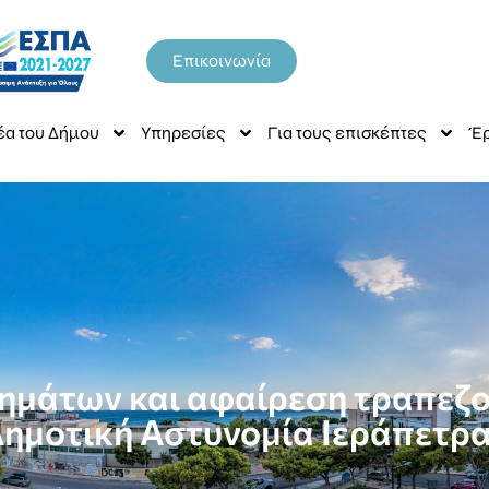
Επικοινωνία
έα του Δήμου
Υπηρεσίες
Για τους επισκέπτες
Έρ
ημάτων και αφαίρεση τραπεζ
ημοτική Αστυνομία Ιεράπετρ