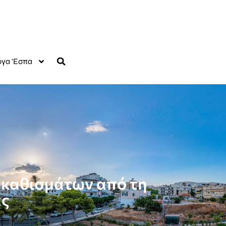
γα Έσπα
οκαθισμάτων από τη
ας