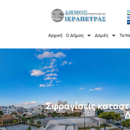
Αρχική
Ο Δήμος
Δομές
Τα Ν
Σφραγίσεις καταστ
Δ