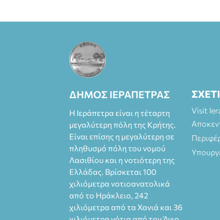
Φοιτητές, ΑΜΕΑ,
άνω των 65
Προπώληση: Βιβ
λιοπωλείο
Πάπυρος
(Πλατεία
Πλαστήρα), E&G
Mini market
(Δημοκρατίας
ΣΧΕΤ
ΔΗΜΟΣ ΙΕΡΑΠΕΤΡΑΣ
39 Ιεράπετρα)
και
Visit Ie
Η Ιεράπετρα είναι η τέταρτη
στο more.com
Αποκεν
μεγαλύτερη πόλη της Κρήτης.
Χώρος: 3ο
Γυμνάσιο
Είναι επίσης η μεγαλύτερη σε
Περιφέ
Ιεράπετρας
πληθυσμό πόλη του νομού
Υπουργ
(Είσοδος ΕΠΑ.Λ.)
Λασιθίου και η νοτιότερη της
Έναρξη 21:15
Ελλάδας. Βρίσκεται 100
Οργάνωση:
χιλιόμετρα νοτιοανατολικά
ΚΝΩΣΟΣ
από το Ηράκλειο, 242
ΘΕΑΤΡΙΚΕΣ
χιλιόμετρα από τα Χανιά και 36
ΠΑΡΑΓΩΓΕΣ ΕΕ
χιλιόμετρα νότια από τον Άγιο