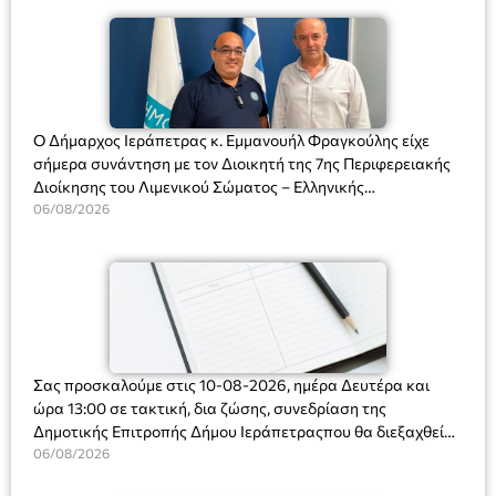
Ο Δήμαρχος Ιεράπετρας κ. Εμμανουήλ Φραγκούλης είχε
σήμερα συνάντηση με τον Διοικητή της 7ης Περιφερειακής
Διοίκησης του Λιμενικού Σώματος – Ελληνικής
Ακτοφυλακής (Λ.Σ.-ΕΛ.ΑΚΤ.), Αρχιπλοίαρχο Λ.Σ. κ. Ιωάννη
06/08/2026
Ορφανό
Σας προσκαλούμε στις 10-08-2026, ημέρα Δευτέρα και
ώρα 13:00 σε τακτική, δια ζώσης, συνεδρίαση της
Δημοτικής Επιτροπής Δήμου Ιεράπετραςπου θα διεξαχθεί
στο Δημοτικό Κατάστημα, Δημοκρατίας 31 στην αίθουσα
06/08/2026
«ΙΩΑΝΝΗΣ ΧΡΙΣΤΑΚΗΣ» στον 1ο όροφο, για τη συζήτηση