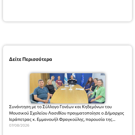
Δείτε Περισσότερα
Συνάντηση με το Σύλλογο Γονέων και Κηδεμόνων του
Μουσικού Σχολείου Λασιθίου πραγματοποίησε ο Δήμαρχος
Ιεράπετρας κ. Εμμανουήλ Φραγκούλης, παρουσία της
Διευθύντριας του σχολείου κας Μαριάννας Χαΐτα.
07/08/2026