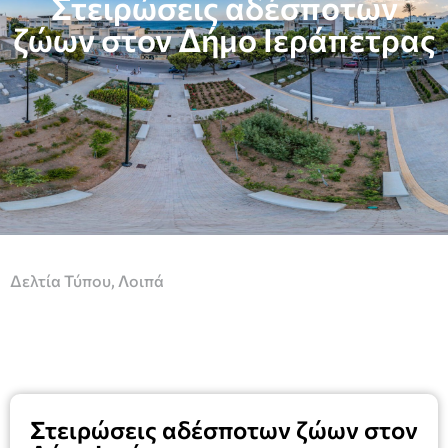
Στειρώσεις αδέσποτων
ζώων στον Δήμο Ιεράπετρας
Δελτία Τύπου
,
Λοιπά
Στειρώσεις αδέσποτων ζώων στον