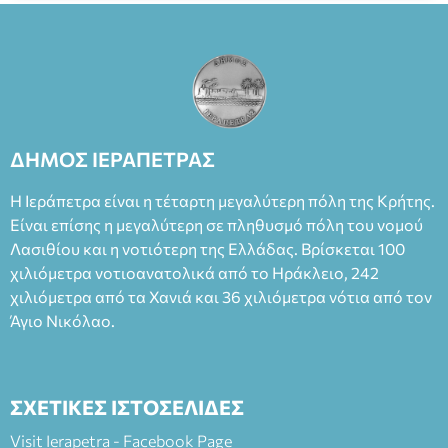
Πλαστήρα), E&G Mini market (Δημοκρατίας 39 Ιεράπετρα)
και στο more.com Χώρος: 3ο Γυμνάσιο Ιεράπετρας
(Είσοδος ΕΠΑ.Λ.) Έναρξη 21:15 Οργάνωση: ΚΝΩΣΟΣ
ΘΕΑΤΡΙΚΕΣ ΠΑΡΑΓΩΓΕΣ ΕΕ
ΔΗΜΟΣ ΙΕΡΑΠΕΤΡΑΣ
Η Ιεράπετρα είναι η τέταρτη μεγαλύτερη πόλη της Κρήτης.
Είναι επίσης η μεγαλύτερη σε πληθυσμό πόλη του νομού
Λασιθίου και η νοτιότερη της Ελλάδας. Βρίσκεται 100
χιλιόμετρα νοτιοανατολικά από το Ηράκλειο, 242
χιλιόμετρα από τα Χανιά και 36 χιλιόμετρα νότια από τον
Άγιο Νικόλαο.
ΣΧΕΤΙΚΕΣ ΙΣΤΟΣΕΛΙΔΕΣ
Visit Ierapetra - Facebook Page