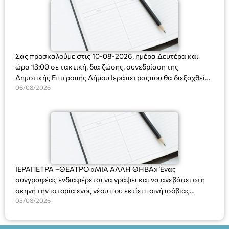
Σας προσκαλούμε στις 10-08-2026, ημέρα Δευτέρα και
ώρα 13:00 σε τακτική, δια ζώσης, συνεδρίαση της
Δημοτικής Επιτροπής Δήμου Ιεράπετραςπου θα διεξαχθεί
στο Δημοτικό Κατάστημα, Δημοκρατίας 31 στην αίθουσα
06/08/2026
«ΙΩΑΝΝΗΣ ΧΡΙΣΤΑΚΗΣ» στον 1ο όροφο, για τη συζήτηση
και λήψη αποφάσεων στα παρακάτω θέματα:
ΙΕΡΑΠΕΤΡΑ –ΘΕΑΤΡΟ «ΜΙΑ ΑΛΛΗ ΘΗΒΑ» Ένας
συγγραφέας ενδιαφέρεται να γράψει και να ανεβάσει στη
σκηνή την ιστορία ενός νέου που εκτίει ποινή ισόβιας
κάθειρξης για πατροκτονία. Ένα πολυβραβευμένο έργο για
05/08/2026
τις σχέσεις πατέρα-γιου, την ανδρική ταυτότητα, την ψυχική
ασθένεια, τον ερωτισμό. Ένα έργο αινιγματικό, συγκινητικό,