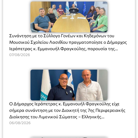
Συνάντηση με το Σύλλογο Γονέων και Κηδεμόνων του
Μουσικού Σχολείου Λασιθίου πραγματοποίησε ο Δήμαρχος
Ιεράπετρας κ. Εμμανουήλ Φραγκούλης, παρουσία της
Διευθύντριας του σχολείου κας Μαριάννας Χαΐτα.
07/08/2026
Ο Δήμαρχος Ιεράπετρας κ. Εμμανουήλ Φραγκούλης είχε
σήμερα συνάντηση με τον Διοικητή της 7ης Περιφερειακής
Διοίκησης του Λιμενικού Σώματος – Ελληνικής
Ακτοφυλακής (Λ.Σ.-ΕΛ.ΑΚΤ.), Αρχιπλοίαρχο Λ.Σ. κ. Ιωάννη
06/08/2026
Ορφανό