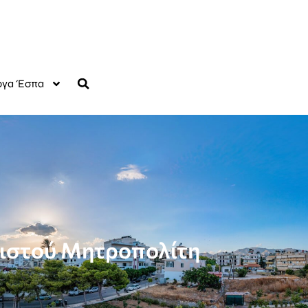
γα Έσπα
ριστού Μητροπολίτη