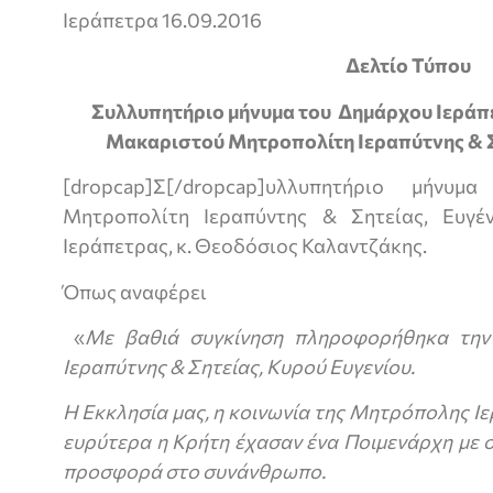
Ιεράπετρα 16.09.2016
Δελτίο Τύπου
Συλλυπητήριο μήνυμα του Δημάρχου Ιεράπε
Μακαριστού Μητροπολίτη Ιεραπύτνης & Σ
[dropcap]Σ[/dropcap]υλλυπητήριο μήνυ
Μητροπολίτη Ιεραπύντης & Σητείας, Ευγ
Ιεράπετρας, κ. Θεοδόσιος Καλαντζάκης.
Όπως αναφέρει
«
Με βαθιά συγκίνηση πληροφορήθηκα την
Ιεραπύτνης & Σητείας, Κυρού Ευγενίου.
Η Εκκλησία μας, η κοινωνία της Μητρόπολης Ιε
ευρύτερα η Κρήτη έχασαν ένα Ποιμενάρχη με 
προσφορά στο συνάνθρωπο.