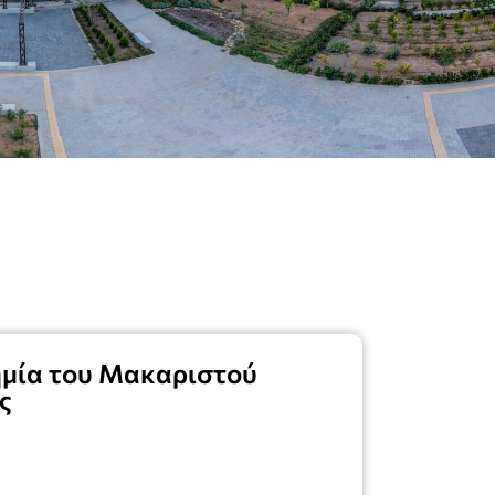
ημία του Μακαριστού
ς