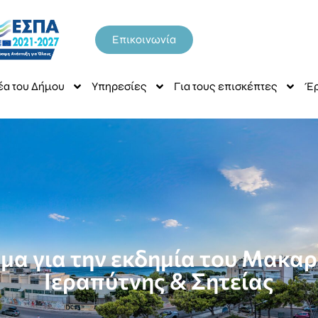
Επικοινωνία
έα του Δήμου
Υπηρεσίες
Για τους επισκέπτες
Έρ
μα για την εκδημία του Μακα
Ιεραπύτνης & Σητείας