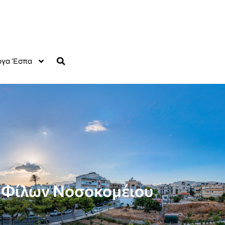
γα Έσπα
υ Φίλων Νοσοκομέιου