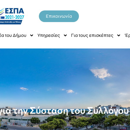
Επικοινωνία
έα του Δήμου
Υπηρεσίες
Για τους επισκέπτες
Έρ
για την Σύσταση του Συλλόγο