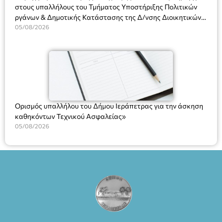
στους υπαλλήλους του Τμήματος Υποστήριξης Πολιτικών
ργάνων & Δημοτικής Κατάστασης της Δ/νσης Διοικητικών
Υπηρεσιών για αποφάσεις, πιστοποιητικά, πράξεις και
05/08/2026
χρήση του Πληροφοριακού Συστήματος “Μητρώο Πολιτών”
(Ν. 5314/2026).»
Ορισμός υπαλλήλου του Δήμου Ιεράπετρας για την άσκηση
καθηκόντων Τεχνικού Ασφαλείας»
05/08/2026