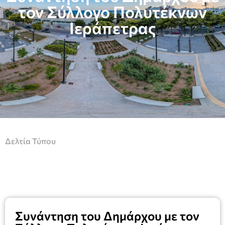
τον Σύλλογο Πολυτέκνων
Ιεράπετρας
Δελτία Τύπου
Συνάντηση του Δημάρχου με τον