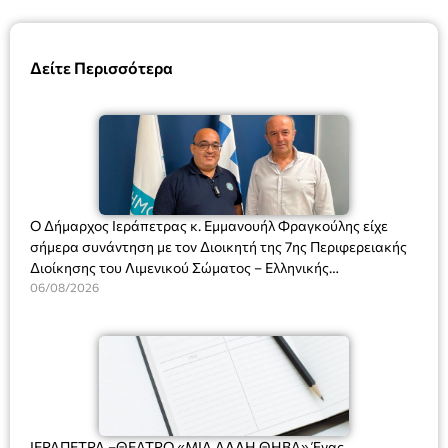
Δείτε Περισσότερα
Ο Δήμαρχος Ιεράπετρας κ. Εμμανουήλ Φραγκούλης είχε
σήμερα συνάντηση με τον Διοικητή της 7ης Περιφερειακής
Διοίκησης του Λιμενικού Σώματος – Ελληνικής
Ακτοφυλακής (Λ.Σ.-ΕΛ.ΑΚΤ.), Αρχιπλοίαρχο Λ.Σ. κ. Ιωάννη
06/08/2026
Ορφανό
ΙΕΡΑΠΕΤΡΑ –ΘΕΑΤΡΟ «ΜΙΑ ΑΛΛΗ ΘΗΒΑ» Ένας