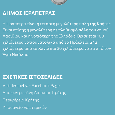
Καπουράνη, νικητή του βραβείου Δημήτρης Χορν 2022-
2023, για την ερμηνεία του στον διπλό ρόλο του Μαρτίν/
ΔΗΜΟΣ ΙΕΡΑΠΕΤΡΑΣ
Φεδερίκο. Σκηνοθεσία: Βαγγέλης Θεοδωρόπουλος Είσοδος: :
Ταμείο 22€- Προπώληση 20€( Άνεργοι, Φοιτητές, ΑΜΕΑ,
Η Ιεράπετρα είναι η τέταρτη μεγαλύτερη πόλη της Κρήτης.
άνω των 65 Προπώληση: Βιβλιοπωλείο Πάπυρος (Πλατεία
Είναι επίσης η μεγαλύτερη σε πληθυσμό πόλη του νομού
Πλαστήρα), E&G Mini market (Δημοκρατίας 39 Ιεράπετρα)
Λασιθίου και η νοτιότερη της Ελλάδας. Βρίσκεται 100
και στο more.com Χώρος: 3ο Γυμνάσιο Ιεράπετρας
(Είσοδος ΕΠΑ.Λ.) Έναρξη 21:15 Οργάνωση: ΚΝΩΣΟΣ
χιλιόμετρα νοτιοανατολικά από το Ηράκλειο, 242
ΘΕΑΤΡΙΚΕΣ ΠΑΡΑΓΩΓΕΣ ΕΕ
χιλιόμετρα από τα Χανιά και 36 χιλιόμετρα νότια από τον
Άγιο Νικόλαο.
ΣΧΕΤΙΚΕΣ ΙΣΤΟΣΕΛΙΔΕΣ
Visit Ierapetra - Facebook Page
Αποκεντρωμένη Διοίκηση Κρήτης
Περιφέρεια Κρήτης
Υπουργείο Εσωτερικών