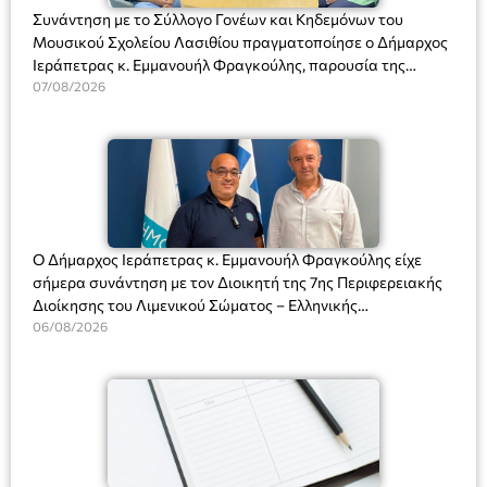
Συνάντηση με το Σύλλογο Γονέων και Κηδεμόνων του
Μουσικού Σχολείου Λασιθίου πραγματοποίησε ο Δήμαρχος
Ιεράπετρας κ. Εμμανουήλ Φραγκούλης, παρουσία της
Διευθύντριας του σχολείου κας Μαριάννας Χαΐτα.
07/08/2026
Ο Δήμαρχος Ιεράπετρας κ. Εμμανουήλ Φραγκούλης είχε
σήμερα συνάντηση με τον Διοικητή της 7ης Περιφερειακής
Διοίκησης του Λιμενικού Σώματος – Ελληνικής
Ακτοφυλακής (Λ.Σ.-ΕΛ.ΑΚΤ.), Αρχιπλοίαρχο Λ.Σ. κ. Ιωάννη
06/08/2026
Ορφανό