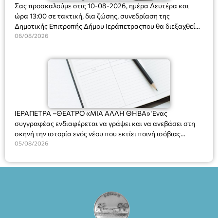
Σας προσκαλούμε στις 10-08-2026, ημέρα Δευτέρα και
ώρα 13:00 σε τακτική, δια ζώσης, συνεδρίαση της
Δημοτικής Επιτροπής Δήμου Ιεράπετραςπου θα διεξαχθεί
στο Δημοτικό Κατάστημα, Δημοκρατίας 31 στην αίθουσα
06/08/2026
«ΙΩΑΝΝΗΣ ΧΡΙΣΤΑΚΗΣ» στον 1ο όροφο, για τη συζήτηση
και λήψη αποφάσεων στα παρακάτω θέματα:
ΙΕΡΑΠΕΤΡΑ –ΘΕΑΤΡΟ «ΜΙΑ ΑΛΛΗ ΘΗΒΑ» Ένας
συγγραφέας ενδιαφέρεται να γράψει και να ανεβάσει στη
σκηνή την ιστορία ενός νέου που εκτίει ποινή ισόβιας
κάθειρξης για πατροκτονία. Ένα πολυβραβευμένο έργο για
05/08/2026
τις σχέσεις πατέρα-γιου, την ανδρική ταυτότητα, την ψυχική
ασθένεια, τον ερωτισμό. Ένα έργο αινιγματικό, συγκινητικό,
όσο και διασκεδαστικό. Ο διακεκριμένος σκηνοθέτης
Βαγγέλης Θεοδωρόπουλος ανέδειξε το πολυεπίπεδο αυτό
έργο, ενώ η παράσταση έχει καθιερωθεί ως σημαντικό
θεατρικό γεγονός χάρη στις εξαιρετικές ερμηνείες του
Θάνου Λέκκα στον ρόλο του Συγγραφέα και του Δημήτρη