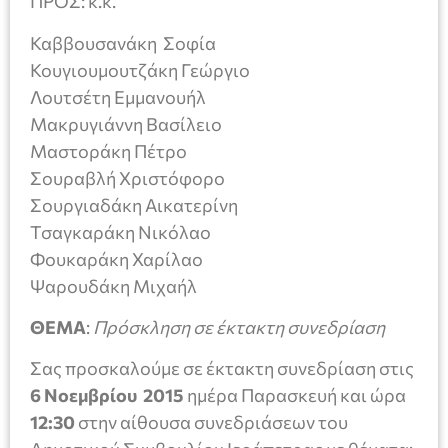
ΠΡΟΣ: κ.κ.
Καββουσανάκη Σοφία
Κουγιουμουτζάκη Γεώργιο
Λουτσέτη Εμμανουήλ
Μακρυγιάννη Βασίλειο
Μαστοράκη Πέτρο
Σουραβλή Χριστόφορο
Σουργιαδάκη Αικατερίνη
Τσαγκαράκη Νικόλαο
Φουκαράκη Χαρίλαο
Ψαρουδάκη Μιχαήλ
ΘΕΜΑ
:
Πρόσκληση σε έκτακτη συνεδρίαση
Σας προσκαλούμε σε έκτακτη συνεδρίαση στις
6 Νοεμβρίου
2015
ημέρα Παρασκευή και ώρα
12:30
στην αίθουσα συνεδριάσεων του