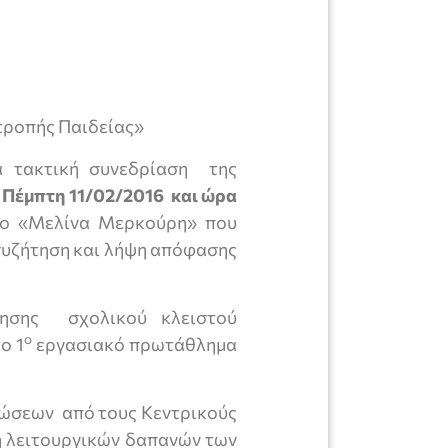
τροπής Παιδείας»
α τακτική συνεδρίαση της
η
Πέμπτη 11/02/2016 και ώρα
ιο «Μελίνα Μερκούρη» που
συζήτηση και λήψη απόφασης
σης σχολικού κλειστού
ο
ο 1
εργασιακό πρωτάθλημα
ώσεων από τους Κεντρικούς
η λειτουργικών δαπανών των