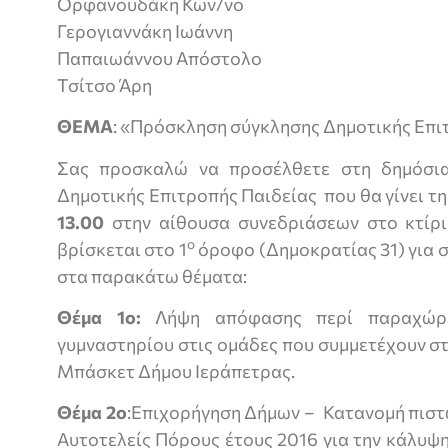
Ορφανουδάκη Κων/νο
Γερογιαννάκη Ιωάννη
Παπαιωάννου Απόστολο
Τσίτσο Άρη
ΘΕΜΑ
: «Πρόσκληση σύγκλησης Δημοτικής Επι
Σας προσκαλώ να προσέλθετε στη δημόσι
Δημοτικής Επιτροπής Παιδείας που θα γίνει τ
13.00
στην αίθουσα συνεδριάσεων στο κτίρ
ο
βρίσκεται στο 1
όροφο (Δημοκρατίας 31) για 
στα παρακάτω θέματα:
Θέμα 1ο:
Λήψη απόφασης περί παραχώρη
γυμναστηρίου στις ομάδες που συμμετέχουν στ
Μπάσκετ Δήμου Ιεράπετρας.
Θέμα 2ο
:Επιχορήγηση Δήμων –
Κατανομή πιστ
Αυτοτελείς Πόρους έτους 2016 για την κάλυψ