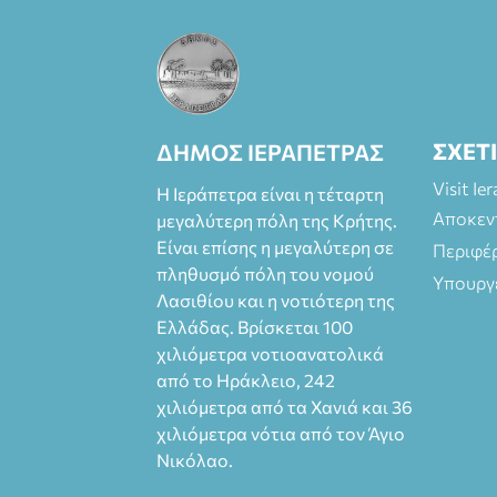
του Δημήτρη
Καπουράνη,
νικητή του
βραβείου
Δημήτρης Χορν
2022-2023, για
ΣΧΕΤ
ΔΗΜΟΣ ΙΕΡΑΠΕΤΡΑΣ
την ερμηνεία του
στον διπλό ρόλο
Visit Ie
Η Ιεράπετρα είναι η τέταρτη
του Μαρτίν/
Αποκεν
μεγαλύτερη πόλη της Κρήτης.
Φεδερίκο.
Είναι επίσης η μεγαλύτερη σε
Περιφέ
Σκηνοθεσία: Βαγ
πληθυσμό πόλη του νομού
γέλης
Υπουργ
Λασιθίου και η νοτιότερη της
Θεοδωρόπουλος
Ελλάδας. Βρίσκεται 100
Είσοδος: : Ταμείο
22€-
χιλιόμετρα νοτιοανατολικά
Προπώληση 20€
από το Ηράκλειο, 242
( Άνεργοι,
χιλιόμετρα από τα Χανιά και 36
Φοιτητές, ΑΜΕΑ,
χιλιόμετρα νότια από τον Άγιο
άνω των 65
Νικόλαο.
Προπώληση: Βιβ
λιοπωλείο