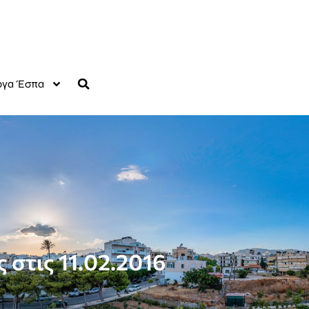
γα Έσπα
 στις 11.02.2016