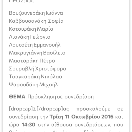
ΠΡΟΣ: κ.κ.
Βουζουνεράκη Ιωάννα
Καββουσανάκη Σοφία
Κοτσιφάκη Μαρία
Λιανάκη Γεώργιο
Λουτσέτη Εμμανουήλ
Μακρυγιάννη Βασίλειο
Μαστοράκη Πέτρο
Σουραβλή Χριστόφορο
Τσαγκαράκη Νικόλαο
Ψαρουδάκη Μιχαήλ
ΘΕΜΑ
: Πρόσκληση σε συνεδρίαση
[dropcap]Σ[/dropcap]ας προσκαλούμε σε
συνεδρίαση την
Τρίτη 11 Οκτωβρίου
2016
και
ώρα
14:30
στην αίθουσα συνεδριάσεων, που