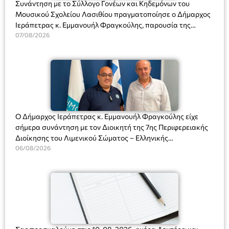
Συνάντηση με το Σύλλογο Γονέων και Κηδεμόνων του
Μουσικού Σχολείου Λασιθίου πραγματοποίησε ο Δήμαρχος
Ιεράπετρας κ. Εμμανουήλ Φραγκούλης, παρουσία της
Διευθύντριας του σχολείου κας Μαριάννας Χαΐτα.
07/08/2026
Ο Δήμαρχος Ιεράπετρας κ. Εμμανουήλ Φραγκούλης είχε
σήμερα συνάντηση με τον Διοικητή της 7ης Περιφερειακής
Διοίκησης του Λιμενικού Σώματος – Ελληνικής
Ακτοφυλακής (Λ.Σ.-ΕΛ.ΑΚΤ.), Αρχιπλοίαρχο Λ.Σ. κ. Ιωάννη
06/08/2026
Ορφανό