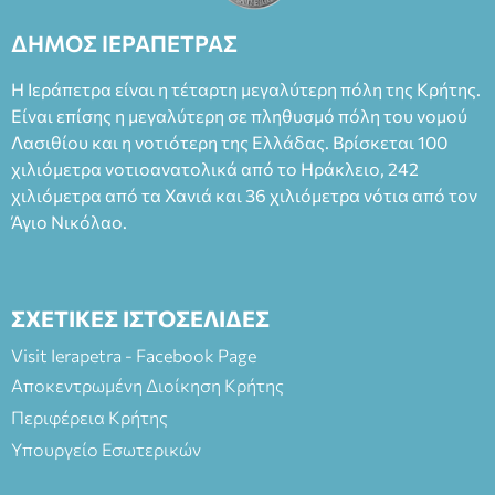
Καπουράνη, νικητή του βραβείου Δημήτρης Χορν 2022-
2023, για την ερμηνεία του στον διπλό ρόλο του Μαρτίν/
ΔΗΜΟΣ ΙΕΡΑΠΕΤΡΑΣ
Φεδερίκο. Σκηνοθεσία: Βαγγέλης Θεοδωρόπουλος Είσοδος: :
Ταμείο 22€- Προπώληση 20€( Άνεργοι, Φοιτητές, ΑΜΕΑ,
Η Ιεράπετρα είναι η τέταρτη μεγαλύτερη πόλη της Κρήτης.
άνω των 65 Προπώληση: Βιβλιοπωλείο Πάπυρος (Πλατεία
Είναι επίσης η μεγαλύτερη σε πληθυσμό πόλη του νομού
Πλαστήρα), E&G Mini market (Δημοκρατίας 39 Ιεράπετρα)
Λασιθίου και η νοτιότερη της Ελλάδας. Βρίσκεται 100
και στο more.com Χώρος: 3ο Γυμνάσιο Ιεράπετρας
(Είσοδος ΕΠΑ.Λ.) Έναρξη 21:15 Οργάνωση: ΚΝΩΣΟΣ
χιλιόμετρα νοτιοανατολικά από το Ηράκλειο, 242
ΘΕΑΤΡΙΚΕΣ ΠΑΡΑΓΩΓΕΣ ΕΕ
χιλιόμετρα από τα Χανιά και 36 χιλιόμετρα νότια από τον
Άγιο Νικόλαο.
ΣΧΕΤΙΚΕΣ ΙΣΤΟΣΕΛΙΔΕΣ
Visit Ierapetra - Facebook Page
Αποκεντρωμένη Διοίκηση Κρήτης
Περιφέρεια Κρήτης
Υπουργείο Εσωτερικών