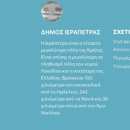
Φοιτητές, ΑΜΕΑ,
άνω των 65
Προπώληση: Βιβ
λιοπωλείο
Πάπυρος
ΣΧΕΤ
(Πλατεία
ΔΗΜΟΣ ΙΕΡΑΠΕΤΡΑΣ
Πλαστήρα), E&G
Visit Ie
Η Ιεράπετρα είναι η τέταρτη
Mini market
Αποκεν
(Δημοκρατίας
μεγαλύτερη πόλη της Κρήτης.
39 Ιεράπετρα)
Είναι επίσης η μεγαλύτερη σε
Περιφέ
και
πληθυσμό πόλη του νομού
Υπουργ
στο more.com
Λασιθίου και η νοτιότερη της
Χώρος: 3ο
Ελλάδας. Βρίσκεται 100
Γυμνάσιο
χιλιόμετρα νοτιοανατολικά
Ιεράπετρας
από το Ηράκλειο, 242
(Είσοδος ΕΠΑ.Λ.)
Έναρξη 21:15
χιλιόμετρα από τα Χανιά και 36
Οργάνωση:
χιλιόμετρα νότια από τον Άγιο
ΚΝΩΣΟΣ
Νικόλαο.
ΘΕΑΤΡΙΚΕΣ
ΠΑΡΑΓΩΓΕΣ ΕΕ