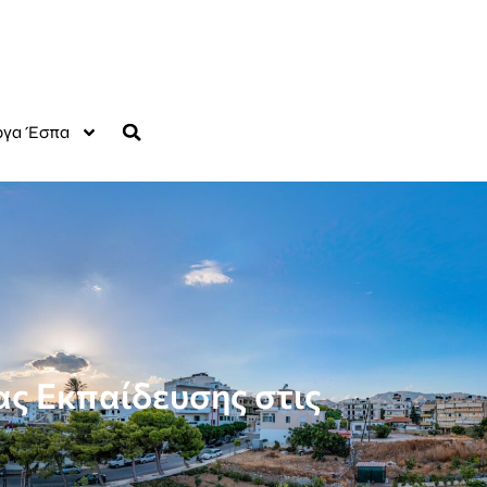
γα Έσπα
ς Εκπαίδευσης στις