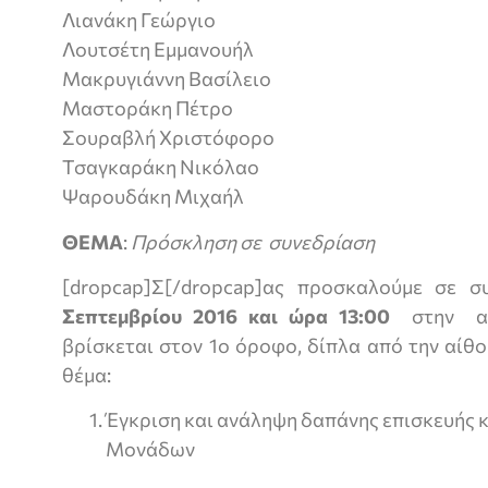
Λιανάκη Γεώργιο
Λουτσέτη Εμμανουήλ
Μακρυγιάννη Βασίλειο
Μαστοράκη Πέτρο
Σουραβλή Χριστόφορο
Τσαγκαράκη Νικόλαο
Ψαρουδάκη Μιχαήλ
ΘΕΜΑ
:
Πρόσκληση σε συνεδρίαση
[dropcap]Σ[/dropcap]ας προσκαλούμε σε 
Σεπτεμβρίου 2016 και ώρα 13:00
στην α
βρίσκεται στον 1ο όροφο, δίπλα από την αί
θέμα:
Έγκριση και ανάληψη δαπάνης επισκευής 
Μονάδων