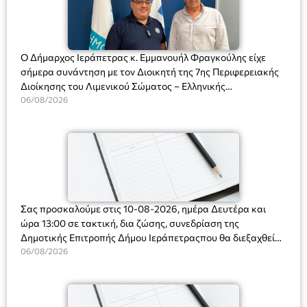
Ο Δήμαρχος Ιεράπετρας κ. Εμμανουήλ Φραγκούλης είχε
σήμερα συνάντηση με τον Διοικητή της 7ης Περιφερειακής
Διοίκησης του Λιμενικού Σώματος – Ελληνικής
Ακτοφυλακής (Λ.Σ.-ΕΛ.ΑΚΤ.), Αρχιπλοίαρχο Λ.Σ. κ. Ιωάννη
06/08/2026
Ορφανό
Σας προσκαλούμε στις 10-08-2026, ημέρα Δευτέρα και
ώρα 13:00 σε τακτική, δια ζώσης, συνεδρίαση της
Δημοτικής Επιτροπής Δήμου Ιεράπετραςπου θα διεξαχθεί
στο Δημοτικό Κατάστημα, Δημοκρατίας 31 στην αίθουσα
06/08/2026
«ΙΩΑΝΝΗΣ ΧΡΙΣΤΑΚΗΣ» στον 1ο όροφο, για τη συζήτηση
και λήψη αποφάσεων στα παρακάτω θέματα: