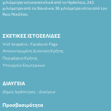
(Είσοδος ΕΠΑ.Λ.) Έναρξη 21:15 Οργάνωση: ΚΝΩΣΟΣ
χιλιόμετρα νοτιοανατολικά από το Ηράκλειο, 242
ΘΕΑΤΡΙΚΕΣ ΠΑΡΑΓΩΓΕΣ ΕΕ
χιλιόμετρα από τα Χανιά και 36 χιλιόμετρα νότια από τον
Άγιο Νικόλαο.
ΣΧΕΤΙΚΕΣ ΙΣΤΟΣΕΛΙΔΕΣ
Visit Ierapetra - Facebook Page
Αποκεντρωμένη Διοίκηση Κρήτης
Περιφέρεια Κρήτης
Υπουργείο Εσωτερικών
ΔΙΑΥΓΕΙΑ
Δήμος Ιεράπετρας - Διαύγεια
Προσβασιμότητα