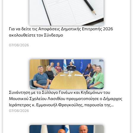
Για να δείτε τις Αποφάσεις Δημοτικής Επιτροπής 2026
ακολουθείστε τον Σύνδεσμο
07/08/2026
Συνάντηση με το Σύλλογο Γονέων και Κηδεμόνων του
Μουσικού Σχολείου Λασιθίου πραγματοποίησε ο Δήμαρχος
Ιεράπετρας κ. Εμμανουήλ Φραγκούλης, παρουσία της
Διευθύντριας του σχολείου κας Μαριάννας Χαΐτα.
07/08/2026