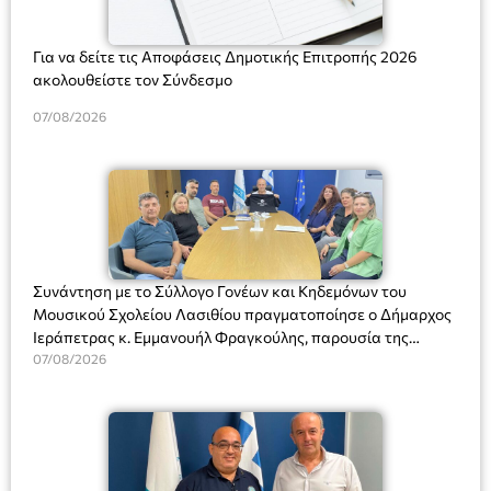
Για να δείτε τις Αποφάσεις Δημοτικής Επιτροπής 2026
ακολουθείστε τον Σύνδεσμο
07/08/2026
Συνάντηση με το Σύλλογο Γονέων και Κηδεμόνων του
Μουσικού Σχολείου Λασιθίου πραγματοποίησε ο Δήμαρχος
Ιεράπετρας κ. Εμμανουήλ Φραγκούλης, παρουσία της
Διευθύντριας του σχολείου κας Μαριάννας Χαΐτα.
07/08/2026