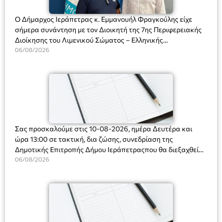
Ο Δήμαρχος Ιεράπετρας κ. Εμμανουήλ Φραγκούλης είχε
σήμερα συνάντηση με τον Διοικητή της 7ης Περιφερειακής
Διοίκησης του Λιμενικού Σώματος – Ελληνικής
Ακτοφυλακής (Λ.Σ.-ΕΛ.ΑΚΤ.), Αρχιπλοίαρχο Λ.Σ. κ. Ιωάννη
06/08/2026
Ορφανό
Σας προσκαλούμε στις 10-08-2026, ημέρα Δευτέρα και
ώρα 13:00 σε τακτική, δια ζώσης, συνεδρίαση της
Δημοτικής Επιτροπής Δήμου Ιεράπετραςπου θα διεξαχθεί
στο Δημοτικό Κατάστημα, Δημοκρατίας 31 στην αίθουσα
06/08/2026
«ΙΩΑΝΝΗΣ ΧΡΙΣΤΑΚΗΣ» στον 1ο όροφο, για τη συζήτηση
και λήψη αποφάσεων στα παρακάτω θέματα: