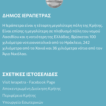
Θάνου Λέκκα στον ρόλο του Συγγραφέα και του Δημήτρη
Καπουράνη, νικητή του βραβείου Δημήτρης Χορν 2022-
2023, για την ερμηνεία του στον διπλό ρόλο του Μαρτίν/
ΔΗΜΟΣ ΙΕΡΑΠΕΤΡΑΣ
Φεδερίκο. Σκηνοθεσία: Βαγγέλης Θεοδωρόπουλος Είσοδος: :
Ταμείο 22€- Προπώληση 20€( Άνεργοι, Φοιτητές, ΑΜΕΑ,
Η Ιεράπετρα είναι η τέταρτη μεγαλύτερη πόλη της Κρήτης.
άνω των 65 Προπώληση: Βιβλιοπωλείο Πάπυρος (Πλατεία
Είναι επίσης η μεγαλύτερη σε πληθυσμό πόλη του νομού
Πλαστήρα), E&G Mini market (Δημοκρατίας 39 Ιεράπετρα)
Λασιθίου και η νοτιότερη της Ελλάδας. Βρίσκεται 100
και στο more.com Χώρος: 3ο Γυμνάσιο Ιεράπετρας
(Είσοδος ΕΠΑ.Λ.) Έναρξη 21:15 Οργάνωση: ΚΝΩΣΟΣ
χιλιόμετρα νοτιοανατολικά από το Ηράκλειο, 242
ΘΕΑΤΡΙΚΕΣ ΠΑΡΑΓΩΓΕΣ ΕΕ
χιλιόμετρα από τα Χανιά και 36 χιλιόμετρα νότια από τον
Άγιο Νικόλαο.
ΣΧΕΤΙΚΕΣ ΙΣΤΟΣΕΛΙΔΕΣ
Visit Ierapetra - Facebook Page
Αποκεντρωμένη Διοίκηση Κρήτης
Περιφέρεια Κρήτης
Υπουργείο Εσωτερικών