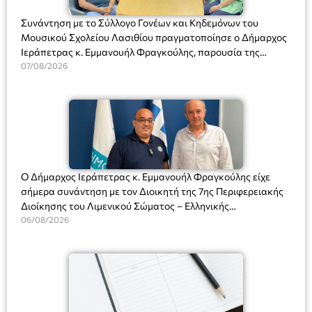
Συνάντηση με το Σύλλογο Γονέων και Κηδεμόνων του
Μουσικού Σχολείου Λασιθίου πραγματοποίησε ο Δήμαρχος
Ιεράπετρας κ. Εμμανουήλ Φραγκούλης, παρουσία της
Διευθύντριας του σχολείου κας Μαριάννας Χαΐτα.
07/08/2026
Ο Δήμαρχος Ιεράπετρας κ. Εμμανουήλ Φραγκούλης είχε
σήμερα συνάντηση με τον Διοικητή της 7ης Περιφερειακής
Διοίκησης του Λιμενικού Σώματος – Ελληνικής
Ακτοφυλακής (Λ.Σ.-ΕΛ.ΑΚΤ.), Αρχιπλοίαρχο Λ.Σ. κ. Ιωάννη
06/08/2026
Ορφανό