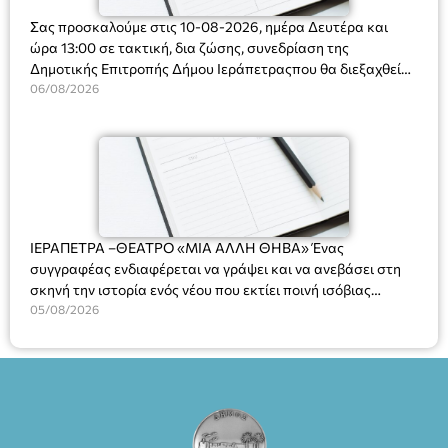
Σας προσκαλούμε στις 10-08-2026, ημέρα Δευτέρα και
ώρα 13:00 σε τακτική, δια ζώσης, συνεδρίαση της
Δημοτικής Επιτροπής Δήμου Ιεράπετραςπου θα διεξαχθεί
στο Δημοτικό Κατάστημα, Δημοκρατίας 31 στην αίθουσα
06/08/2026
«ΙΩΑΝΝΗΣ ΧΡΙΣΤΑΚΗΣ» στον 1ο όροφο, για τη συζήτηση
και λήψη αποφάσεων στα παρακάτω θέματα:
ΙΕΡΑΠΕΤΡΑ –ΘΕΑΤΡΟ «ΜΙΑ ΑΛΛΗ ΘΗΒΑ» Ένας
συγγραφέας ενδιαφέρεται να γράψει και να ανεβάσει στη
σκηνή την ιστορία ενός νέου που εκτίει ποινή ισόβιας
κάθειρξης για πατροκτονία. Ένα πολυβραβευμένο έργο για
05/08/2026
τις σχέσεις πατέρα-γιου, την ανδρική ταυτότητα, την ψυχική
ασθένεια, τον ερωτισμό. Ένα έργο αινιγματικό, συγκινητικό,
όσο και διασκεδαστικό. Ο διακεκριμένος σκηνοθέτης
Βαγγέλης Θεοδωρόπουλος ανέδειξε το πολυεπίπεδο αυτό
έργο, ενώ η παράσταση έχει καθιερωθεί ως σημαντικό
θεατρικό γεγονός χάρη στις εξαιρετικές ερμηνείες του