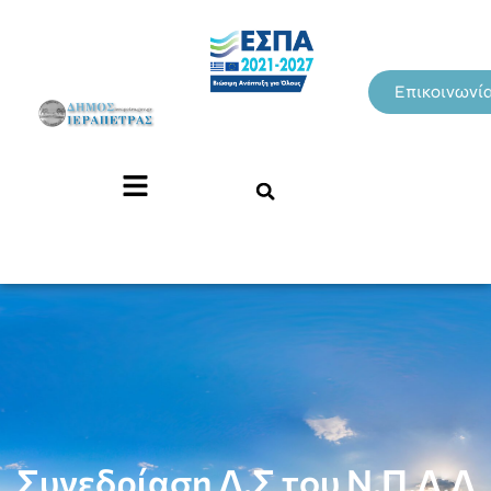
Επικοινωνί
Συνεδρίαση Δ.Σ του Ν.Π.Δ.Δ