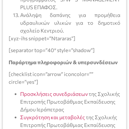
PLUS ΕΠΑΦΟΣ.
Ανάληψη δαπάνης για προμήθεια
υδραυλικών υλικών για το δημοτικό
σχολείο Κεντριού.
[xyz-ihs snippet=”Ntararas”]
[separator top=”40″ style=”shadow”]
Παράρτημα πληροφοριών & υπερσυνδέσεων
[checklist icon=”arrow” iconcolor=””
circle=”yes”]
Προσκλήσεις συνεδριάσεων
της Σχολικής
Επιτροπής Πρωτοβάθμιας Εκπαίδευσης
Δήμου Ιεράπετρας
Συγκρότηση και μεταβολές
της Σχολικής
Επιτροπής Πρωτοβάθμιας Εκπαίδευσης