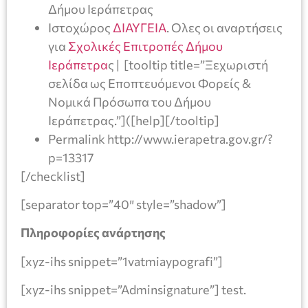
Δήμου Ιεράπετρας
Ιστοχώρος
ΔΙΑΥΓΕΙΑ
. Ολες οι αναρτήσεις
για
Σχολικές Επιτροπές Δήμου
Ιεράπετρα
ς | [tooltip title=”Ξεχωριστή
σελίδα ως Εποπτευόμενοι Φορείς &
Nομικά Πρόσωπα του Δήμου
Ιεράπετρας.”]([help][/tooltip]
Permalink http://www.ierapetra.gov.gr/?
p=13317
[/checklist]
[separator top=”40″ style=”shadow”]
Πληροφορίες ανάρτησης
[xyz-ihs snippet=”1vatmiaypografi”]
[xyz-ihs snippet=”Adminsignature”] test.