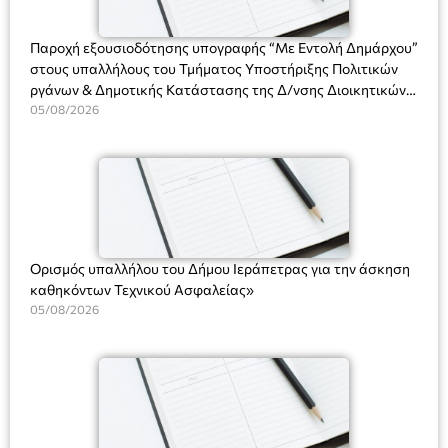
ΘΕΑΤΡΙΚΕΣ ΠΑΡΑΓΩΓΕΣ ΕΕ
Παροχή εξουσιοδότησης υπογραφής “Με Εντολή Δημάρχου”
στους υπαλλήλους του Τμήματος Υποστήριξης Πολιτικών
ργάνων & Δημοτικής Κατάστασης της Δ/νσης Διοικητικών
Υπηρεσιών για αποφάσεις, πιστοποιητικά, πράξεις και
05/08/2026
χρήση του Πληροφοριακού Συστήματος “Μητρώο Πολιτών”
(Ν. 5314/2026).»
Ορισμός υπαλλήλου του Δήμου Ιεράπετρας για την άσκηση
καθηκόντων Τεχνικού Ασφαλείας»
05/08/2026