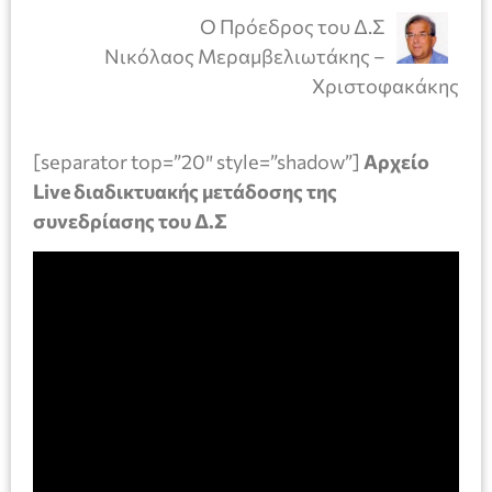
Ο Πρόεδρος του Δ.Σ
Νικόλαος Μεραμβελιωτάκης –
Χριστοφακάκης
[separator top=”20″ style=”shadow”]
Αρχείο
Live διαδικτυακής μετάδοσης της
συνεδρίασης του Δ.Σ