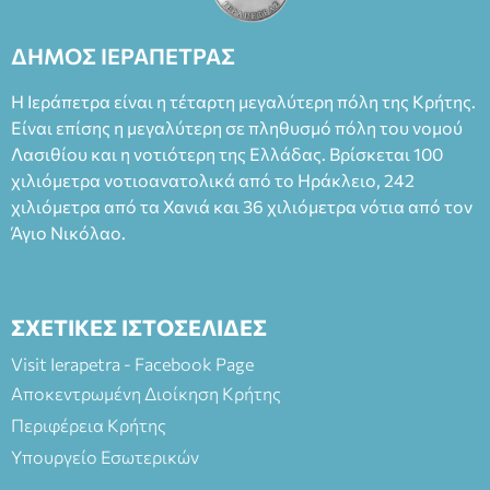
Καπουράνη, νικητή του βραβείου Δημήτρης Χορν 2022-
2023, για την ερμηνεία του στον διπλό ρόλο του Μαρτίν/
ΔΗΜΟΣ ΙΕΡΑΠΕΤΡΑΣ
Φεδερίκο. Σκηνοθεσία: Βαγγέλης Θεοδωρόπουλος Είσοδος: :
Ταμείο 22€- Προπώληση 20€( Άνεργοι, Φοιτητές, ΑΜΕΑ,
Η Ιεράπετρα είναι η τέταρτη μεγαλύτερη πόλη της Κρήτης.
άνω των 65 Προπώληση: Βιβλιοπωλείο Πάπυρος (Πλατεία
Είναι επίσης η μεγαλύτερη σε πληθυσμό πόλη του νομού
Πλαστήρα), E&G Mini market (Δημοκρατίας 39 Ιεράπετρα)
Λασιθίου και η νοτιότερη της Ελλάδας. Βρίσκεται 100
και στο more.com Χώρος: 3ο Γυμνάσιο Ιεράπετρας
(Είσοδος ΕΠΑ.Λ.) Έναρξη 21:15 Οργάνωση: ΚΝΩΣΟΣ
χιλιόμετρα νοτιοανατολικά από το Ηράκλειο, 242
ΘΕΑΤΡΙΚΕΣ ΠΑΡΑΓΩΓΕΣ ΕΕ
χιλιόμετρα από τα Χανιά και 36 χιλιόμετρα νότια από τον
Άγιο Νικόλαο.
ΣΧΕΤΙΚΕΣ ΙΣΤΟΣΕΛΙΔΕΣ
Visit Ierapetra - Facebook Page
Αποκεντρωμένη Διοίκηση Κρήτης
Περιφέρεια Κρήτης
Υπουργείο Εσωτερικών