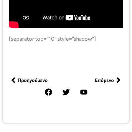
[separator top=”10″ style=”shadow”]
Προηγούμενο
Επόμενο