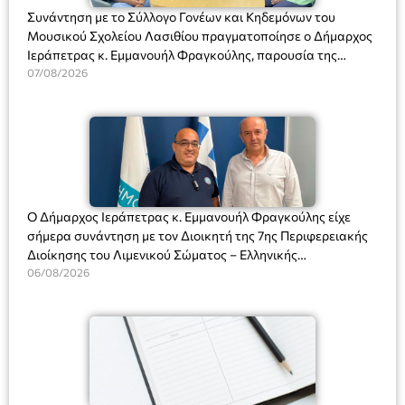
Συνάντηση με το Σύλλογο Γονέων και Κηδεμόνων του
Μουσικού Σχολείου Λασιθίου πραγματοποίησε ο Δήμαρχος
Ιεράπετρας κ. Εμμανουήλ Φραγκούλης, παρουσία της
Διευθύντριας του σχολείου κας Μαριάννας Χαΐτα.
07/08/2026
Ο Δήμαρχος Ιεράπετρας κ. Εμμανουήλ Φραγκούλης είχε
σήμερα συνάντηση με τον Διοικητή της 7ης Περιφερειακής
Διοίκησης του Λιμενικού Σώματος – Ελληνικής
Ακτοφυλακής (Λ.Σ.-ΕΛ.ΑΚΤ.), Αρχιπλοίαρχο Λ.Σ. κ. Ιωάννη
06/08/2026
Ορφανό