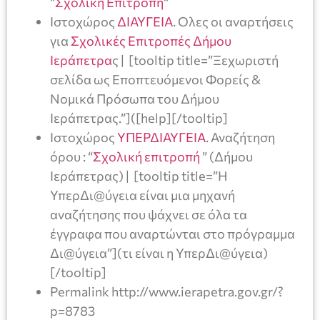
“
Σχολική Επιτροπή
“
Ιστοχώρος
ΔΙΑΥΓΕΙΑ
. Ολες οι αναρτήσεις
για
Σχολικές Επιτροπές Δήμου
Ιεράπετρα
ς | [tooltip title=”Ξεχωριστή
σελίδα ως Εποπτευόμενοι Φορείς &
Nομικά Πρόσωπα του Δήμου
Ιεράπετρας.”]([help][/tooltip]
Ιστοχώρος
ΥΠΕΡΔΙΑΥΓΕΙΑ
. Αναζήτηση
όρου : “
Σχολική επιτροπή
” (Δήμου
Ιεράπετρας) | [tooltip title=”Η
ΥπερΔι@ύγεια είναι μια μηχανή
αναζήτησης που ψάχνει σε όλα τα
έγγραφα που αναρτώνται στο πρόγραμμα
Δι@ύγεια”](τι είναι η ΥπερΔι@ύγεια)
[/tooltip]
Permalink http://www.ierapetra.gov.gr/?
p=8783