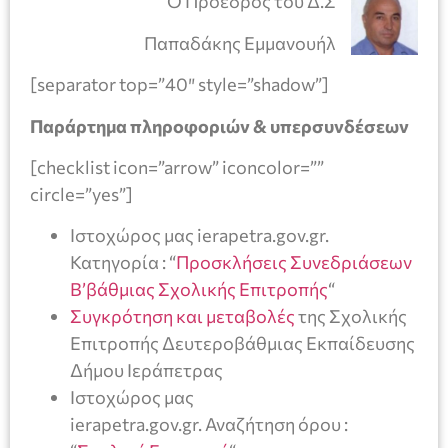
Ο Πρόεδρος του Δ.Σ
Παπαδάκης Εμμανουήλ
[separator top=”40″ style=”shadow”]
Παράρτημα πληροφοριών & υπερσυνδέσεων
[checklist icon=”arrow” iconcolor=””
circle=”yes”]
Ιστοχώρος μας ierapetra.gov.gr.
Κατηγορία : “
Προσκλήσεις Συνεδριάσεων
Β’βάθμιας Σχολικής Επιτροπής
“
Συγκρότηση και μεταβολές
της Σχολικής
Επιτροπής Δευτεροβάθμιας Εκπαίδευσης
Δήμου Ιεράπετρας
Ιστοχώρος μας
ierapetra.gov.gr. Αναζήτηση όρου :