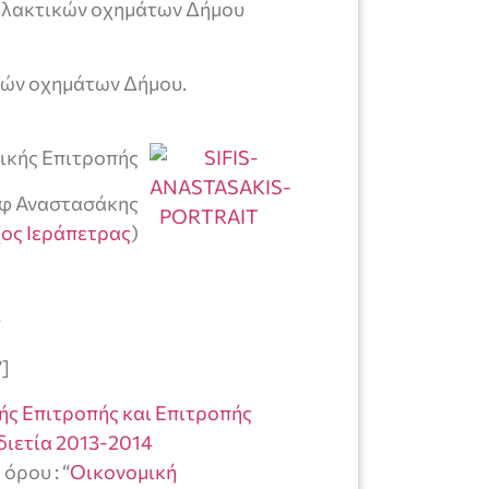
αλλακτικών οχημάτων Δήμου
ιών οχημάτων Δήμου.
ικής Επιτροπής
φ Αναστασάκης
ος Ιεράπετρας
)
ν
”]
ής Επιτροπής και Επιτροπής
διετία 2013-2014
όρου : “
Οικονομική