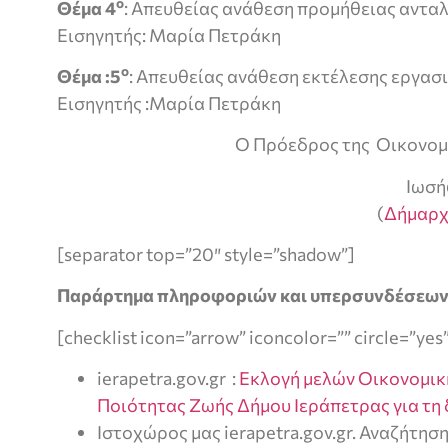
ο
Θέμα 4
: Απευθείας ανάθεση προμήθειας αντ
Εισηγητής: Μαρία Πετράκη
ο
Θέμα :5
: Απευθείας ανάθεση εκτέλεσης εργασ
Εισηγητής :Μαρία Πετράκη
Ο Πρόεδρος της Οικονομ
Ιωσή
(
Δήμαρχ
[separator top=”20″ style=”shadow”]
Παράρτημα πληροφοριών και υπερσυνδέσεω
[checklist icon=”arrow” iconcolor=”” circle=”yes
ierapetra.gov.gr :
Εκλογή μελών Οικονομικ
Ποιότητας Ζωής Δήμου Ιεράπετρας για τη 
Ιστοχώρος μας ierapetra.gov.gr. Αναζήτηση 