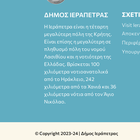
ΣΧΕΤ
ΔΗΜΟΣ ΙΕΡΑΠΕΤΡΑΣ
Visit Ie
Η Ιεράπετρα είναι η τέταρτη
Αποκεν
μεγαλύτερη πόλη της Κρήτης.
Είναι επίσης η μεγαλύτερη σε
Περιφέ
πληθυσμό πόλη του νομού
Υπουργ
Λασιθίου και η νοτιότερη της
Ελλάδας. Βρίσκεται 100
χιλιόμετρα νοτιοανατολικά
από το Ηράκλειο, 242
χιλιόμετρα από τα Χανιά και 36
χιλιόμετρα νότια από τον Άγιο
Νικόλαο.
© Copyright 2023-24 | Δήμος Ιεράπετρας