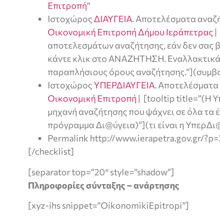
Επιτροπή
“
Ιστοχώρος
ΔΙΑΥΓΕΙΑ
. Αποτελέσματα αναζή
Οικονομική Επιτροπή Δήμου Ιεράπετρας
|
αποτελεσμάτων αναζήτησης, εάν δεν σας 
κάντε κλικ στο ΑΝΑΖΗΤΗΣΗ. Εναλλακτικά
παραπλήσιους όρους αναζήτησης.”](συμβο
Ιστοχώρος
ΥΠΕΡΔΙΑΥΓΕΙΑ
. Αποτελέσματα 
Οικονομική Επιτροπή
| [tooltip title=”(Η
μηχανή αναζήτησης που ψάχνει σε όλα τα
πρόγραμμα Δι@ύγεια)”](τι είναι η ΥπερΔι@
Permalink http://www.ierapetra.gov.gr/?p
[/checklist]
[separator top=”20″ style=”shadow”]
Πληροφορίες σύνταξης – ανάρτησης
[xyz-ihs snippet=”OikonomikiEpitropi”]