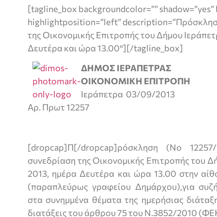
[tagline_box backgroundcolor=”” shadow=”yes” 
highlightposition=”left” description=”Πρόσκλη
της Οικονομικής Επιτροπής του Δήμου Ιεράπετ
Δευτέρα και ώρα 13.00″][/tagline_box]
ΔΗΜΟΣ ΙΕΡΑΠΕΤΡΑΣ
ΟΙΚΟΝΟΜΙΚΗ ΕΠΙΤΡΟΠΗ
Ιεράπετρα 03/09/2013
Αρ. Πρωτ 12257
[dropcap]Π[/dropcap]ρόσκληση (No 12257
συνεδρίαση της Οικονομικής Επιτροπής του Δ
2013, ημέρα Δευτέρα και ώρα 13.00 στην αί
(παραπλεύρως γραφείου Δημάρχου),για συζ
στα συνημμένα θέματα της ημερήσιας διάταξη
διατάξεις του άρθρου 75 του Ν.3852/2010 (ΦΕΚ