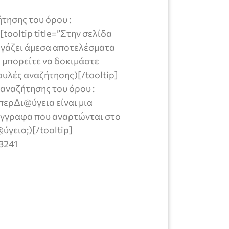
τησης του όρου :
 [tooltip title=”Στην σελίδα
βγάζει άμεσα αποτελέσματα
 μπορείτε να δοκιμάστε
υλές αναζήτησης)[/tooltip]
αναζήτησης του όρου :
 ΥπερΔι@ύγεια είναι μια
 έγγραφα που αναρτώνται στο
ύγεια;)[/tooltip]
=3241