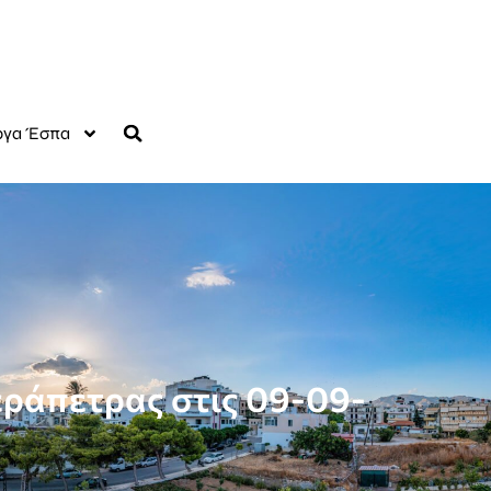
γα Έσπα
εράπετρας στις 09-09-