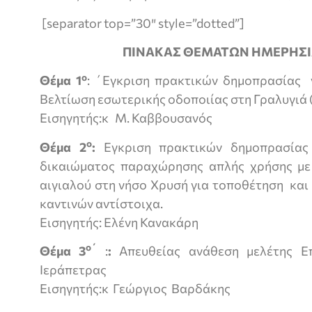
[separator top=”30″ style=”dotted”]
ΠΙΝΑΚΑΣ ΘΕΜΑΤΩΝ ΗΜΕΡΗΣΙ
ο
Θέμα 1
: ΄Εγκριση πρακτικών δημοπρασίας γ
Βελτίωση εσωτερικής οδοποιίας στη Γραλυγιά
Εισηγητής:κ Μ. Καββουσανός
ο
Θέμα 2
:
Εγκριση πρακτικών δημοπρασίας
δικαιώματος παραχώρησης απλής χρήσης με
αιγιαλού στη νήσο Χρυσή για τοποθέτηση και
καντινών αντίστοιχα.
Εισηγητής: Ελένη Κανακάρη
ο΄
Θέμα 3
:
:
Απευθείας ανάθεση μελέτης Ε
Ιεράπετρας
Εισηγητής:κ Γεώργιος Βαρδάκης