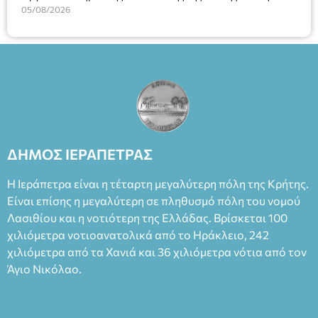
Φεδερίκο. Σκηνοθεσία: Βαγγέλης Θεοδωρόπουλος Είσοδος: :
Υπηρεσιών για αποφάσεις, πιστοποιητικά, πράξεις και
05/08/2026
Ταμείο 22€- Προπώληση 20€( Άνεργοι, Φοιτητές, ΑΜΕΑ,
χρήση του Πληροφοριακού Συστήματος “Μητρώο Πολιτών”
άνω των 65 Προπώληση: Βιβλιοπωλείο Πάπυρος (Πλατεία
(Ν. 5314/2026).»
Πλαστήρα), E&G Mini market (Δημοκρατίας 39 Ιεράπετρα)
και στο more.com Χώρος: 3ο Γυμνάσιο Ιεράπετρας
(Είσοδος ΕΠΑ.Λ.) Έναρξη 21:15 Οργάνωση: ΚΝΩΣΟΣ
ΘΕΑΤΡΙΚΕΣ ΠΑΡΑΓΩΓΕΣ ΕΕ
ΔΗΜΟΣ ΙΕΡΑΠΕΤΡΑΣ
Η Ιεράπετρα είναι η τέταρτη μεγαλύτερη πόλη της Κρήτης.
Είναι επίσης η μεγαλύτερη σε πληθυσμό πόλη του νομού
Λασιθίου και η νοτιότερη της Ελλάδας. Βρίσκεται 100
χιλιόμετρα νοτιοανατολικά από το Ηράκλειο, 242
χιλιόμετρα από τα Χανιά και 36 χιλιόμετρα νότια από τον
Άγιο Νικόλαο.