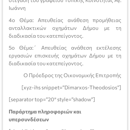
στέγαση του γραφείου Τοπικής Κοινότητας Αγ.
Ιωάννη
4ο Θέμα: Απευθείας ανάθεση προμήθειας
ανταλλακτικών οχημάτων Δήμου με τη
διαδικασία του κατεπείγοντος.
5ο Θέμα:΄ Απευθείας ανάθεση εκτέλεσης
εργασιών επισκευής οχημάτων Δήμου με τη
διαδικασία του κατεπείγοντος.
Ο Πρόεδρος της Οικονομικής Επιτροπής
[xyz-ihs snippet=”Dimarxos-Theodosios”]
[separator top=”20″ style=”shadow”]
Παράρτημα πληροφοριών και
υπερσυνδέσεων