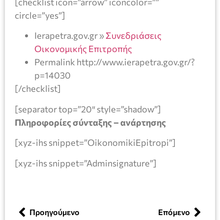
[checklist icon=”arrow” iconcolor=””
circle=”yes”]
Ierapetra.gov.gr »
Συνεδριάσεις
Οικονομικής Επιτροπής
Permalink http://www.ierapetra.gov.gr/?
p=14030
[/checklist]
[separator top=”20″ style=”shadow”]
Πληροφορίες σύνταξης – ανάρτησης
[xyz-ihs snippet=”OikonomikiEpitropi”]
[xyz-ihs snippet=”Adminsignature”]
Προηγούμενο
Επόμενο