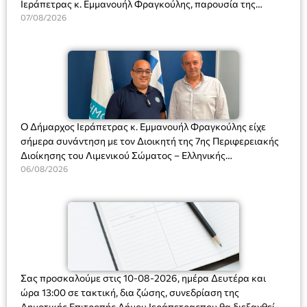
Ιεράπετρας κ. Εμμανουήλ Φραγκούλης, παρουσία της
Διευθύντριας του σχολείου κας Μαριάννας Χαΐτα.
07/08/2026
Ο Δήμαρχος Ιεράπετρας κ. Εμμανουήλ Φραγκούλης είχε
σήμερα συνάντηση με τον Διοικητή της 7ης Περιφερειακής
Διοίκησης του Λιμενικού Σώματος – Ελληνικής
Ακτοφυλακής (Λ.Σ.-ΕΛ.ΑΚΤ.), Αρχιπλοίαρχο Λ.Σ. κ. Ιωάννη
06/08/2026
Ορφανό
Σας προσκαλούμε στις 10-08-2026, ημέρα Δευτέρα και
ώρα 13:00 σε τακτική, δια ζώσης, συνεδρίαση της
Δημοτικής Επιτροπής Δήμου Ιεράπετραςπου θα διεξαχθεί