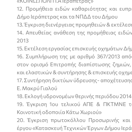
«ΚΟΙΝΩ.ΠΟΛΙΤΙ.Α Ιεράπετρας»
12. Προμήθεια ειδών καθαριότητας και ευπρ
Δήμο Ιεράπετρας και τα ΝΠΔΔ του Δήμου
13. Έγκριση διενέργειας προμηθειών & εκτέλε
14. Απευθείας ανάθεση της προμήθειας ειδώ
2013
15. Εκτέλεση εργασίας επισκευής οχημάτων Δή
16. Συμπλήρωση της με αριθμό 367/2013 από
στον ορισμό Επιτροπής διαπίστωσης ζημιών,
και ελαστικών & συντήρησης & επισκευής οχη
17. Συντήρηση δικτύων ύδρευσης- αποχέτευσης
Ε. Μακρύ Γιαλού
18. Εκλογή υδρονομέων θερινής περιόδου 2014
19. Έγκριση 1ου τελικού ΑΠΕ & ΠΚΤΜΝΕ τ
Κοινοτική οδοποιία Κάτω Χωριού»
20. Έγκριση πρωτοκόλλου Προσωρινής και
έργου «Κατασκευή Τεχνικών Έργων Δήμου Ιερ