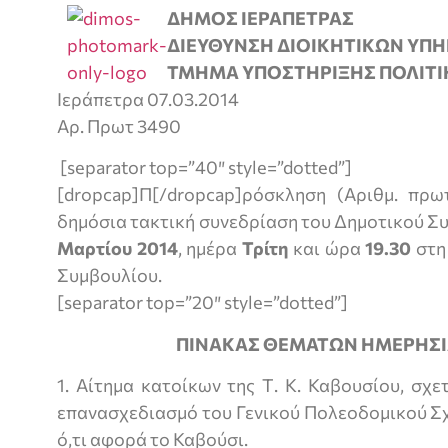
ΔΗΜΟΣ ΙΕΡΑΠΕΤΡΑΣ
ΔΙΕΥΘΥΝΣΗ ΔΙΟΙΚΗΤΙΚΩΝ ΥΠ
ΤΜΗΜΑ ΥΠΟΣΤΗΡΙΞΗΣ ΠΟΛΙΤ
Ιεράπετρα 07.03.2014
Αρ. Πρωτ 3490
[separator top=”40″ style=”dotted”]
[dropcap]Π[/dropcap]ρόσκληση (Αριθμ. πρωτ
δημόσια τακτική συνεδρίαση του Δημοτικού Σ
Μαρτίου 2014
, ημέρα
Τρίτη
και ώρα
19.30
στη
Συμβουλίου.
[separator top=”20″ style=”dotted”]
ΠΙΝΑΚΑΣ ΘΕΜΑΤΩΝ ΗΜΕΡΗΣΙ
1. Αίτημα κατοίκων της Τ. Κ. Καβουσίου, σχ
επανασχεδιασμό του Γενικού Πολεοδομικού Σχ
ό,τι αφορά το Καβούσι.