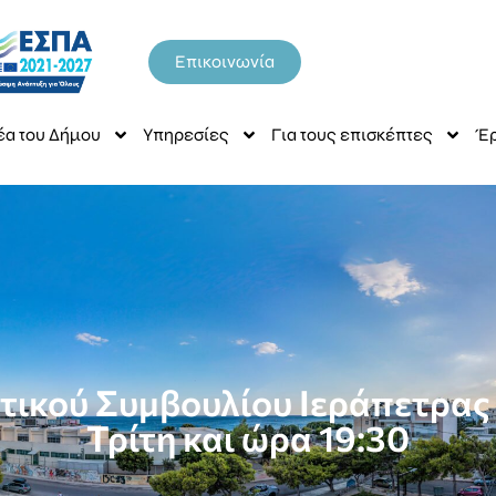
Επικοινωνία
έα του Δήμου
Υπηρεσίες
Για τους επισκέπτες
Έρ
ικού Συμβουλίου Ιεράπετρας 
Τρίτη και ώρα 19:30