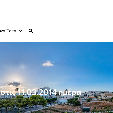
γα Έσπα
στις 11.03.2014 ημέρα