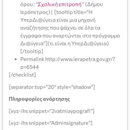
όρου : “
Σχολική επιτροπή
” (Δήμου
Ιεράπετρας) | [tooltip title=”Η
ΥπερΔι@ύγεια είναι μια μηχανή
αναζήτησης που ψάχνει σε όλα τα
έγγραφα που αναρτώνται στο πρόγραμμα
Δι@ύγεια”](τι είναι η ΥπερΔι@ύγεια)
[/tooltip]
Permalink http://www.ierapetra.gov.gr/?
p=6544
[/checklist]
[separator top=”20″ style=”shadow”]
Πληροφορίες ανάρτησης
[xyz-ihs snippet=”2vatmiaypografi”]
[xyz-ihs snippet=”Adminsignature”]