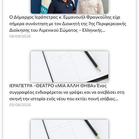
Ο Δήμαρχος Ιεράπετρας κ. Εμμανουήλ Φραγκούλης είχε
σήμερα συνάντηση με τον Διοικητή της 7ης Περιφερειακής
Διοίκησης του Λιμενικού Σώματος – Ελληνικής
Ακτοφυλακής (Λ.Σ.-ΕΛ.ΑΚΤ.), Αρχιπλοίαρχο Λ.Σ. κ. Ιωάννη
06/08/2026
Ορφανό
ΙΕΡΑΠΕΤΡΑ –ΘΕΑΤΡΟ «ΜΙΑ ΑΛΛΗ ΘΗΒΑ» Ένας
συγγραφέας ενδιαφέρεται να γράψει και να ανεβάσει στη
σκηνή την ιστορία ενός νέου που εκτίει ποινή ισόβιας
κάθειρξης για πατροκτονία. Ένα πολυβραβευμένο έργο για
05/08/2026
τις σχέσεις πατέρα-γιου, την ανδρική ταυτότητα, την ψυχική
ασθένεια, τον ερωτισμό. Ένα έργο αινιγματικό, συγκινητικό,
όσο και διασκεδαστικό. Ο διακεκριμένος σκηνοθέτης
Βαγγέλης Θεοδωρόπουλος ανέδειξε το πολυεπίπεδο αυτό
έργο, ενώ η παράσταση έχει καθιερωθεί ως σημαντικό