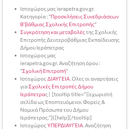
Ιστοχώρος μας ierapetra.gov.gr.
Κατηγορία : “
Προσκλήσεις Συνεδριάσεων
Β’βάθμιας Σχολικής Επιτροπής
“
Συγκρότηση και μεταβολές
της Σχολικής
Επιτροπής Δευτεροβάθμιας Εκπαίδευσης
Δήμου Ιεράπετρας
Ιστοχώρος μας
ierapetra.gov.gr. Αναζήτηση όρου :
“
Σχολική Επιτροπή
“
Ιστοχώρος
ΔΙΑΥΓΕΙΑ
. Ολες οι αναρτήσεις
για
Σχολικές Επιτροπές Δήμου
Ιεράπετρα
ς | [tooltip title=”Ξεχωριστή
σελίδα ως Εποπτευόμενοι Φορείς &
Nομικά Πρόσωπα του Δήμου
Ιεράπετρας.”]([help][/tooltip]
Ιστοχώρος
ΥΠΕΡΔΙΑΥΓΕΙΑ
. Αναζήτηση