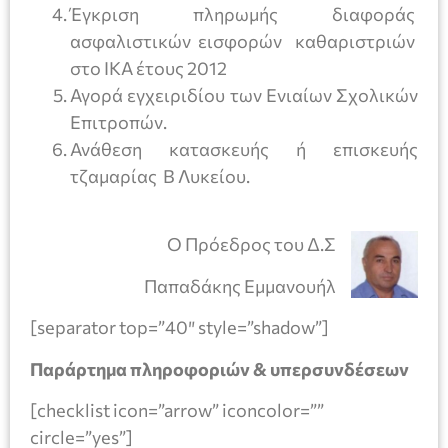
Έγκριση πληρωμής διαφοράς
ασφαλιστικών εισφορών καθαριστριών
στο ΙΚΑ έτους 2012
Αγορά εγχειριδίου των Ενιαίων Σχολικών
Επιτροπών.
Ανάθεση κατασκευής ή επισκευής
τζαμαρίας Β Λυκείου.
Ο Πρόεδρος του Δ.Σ
Παπαδάκης Εμμανουήλ
[separator top=”40″ style=”shadow”]
Παράρτημα πληροφοριών & υπερσυνδέσεων
[checklist icon=”arrow” iconcolor=””
circle=”yes”]