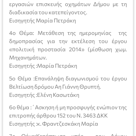
εργασιών επισκευής οχημάτων Δήμου με τη
διαδικασία του κατεπείγοντος.
Εισηγητής Μαρία Πετράκη
4ο Θέμα: Mετάθεση της ημερομηνίας της
δημοπρασίας για την εκτέλεση του έργου
«πολιτική προστασία 2014» (μίσθωση χωμ.
Μηχανημάτων.
Εισηγητής :Μαρία Πετράκη
5o Θέμα :Επανάληψη διαγωνισμού του έργου
Βελτίωση δρόμου Αη Γιάννη Θρυπτή.
Εισηγητής :Ελένη Κασωτάκη
6o θέμα :΄Ασκηση ή μη προσφυγής ενώπιον της
επιτροπής άρθρου 152 του Ν. 3463 ΔΚΚ
Εισηγητής :κ. Φραντζεσκάκη Μαρία