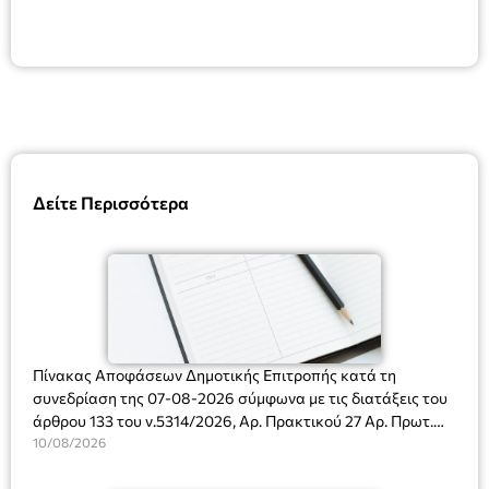
Δείτε Περισσότερα
Πίνακας Αποφάσεων Δημοτικής Επιτροπής κατά τη
συνεδρίαση της 07-08-2026 σύμφωνα με τις διατάξεις του
άρθρου 133 του ν.5314/2026, Αρ. Πρακτικού 27 Αρ. Πρωτ.
Πρόσκλησης: 10817/03-08-2026
10/08/2026