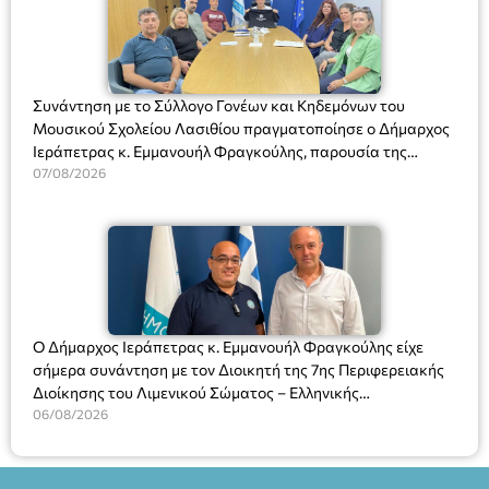
Συνάντηση με το Σύλλογο Γονέων και Κηδεμόνων του
Μουσικού Σχολείου Λασιθίου πραγματοποίησε ο Δήμαρχος
Ιεράπετρας κ. Εμμανουήλ Φραγκούλης, παρουσία της
Διευθύντριας του σχολείου κας Μαριάννας Χαΐτα.
07/08/2026
Ο Δήμαρχος Ιεράπετρας κ. Εμμανουήλ Φραγκούλης είχε
σήμερα συνάντηση με τον Διοικητή της 7ης Περιφερειακής
Διοίκησης του Λιμενικού Σώματος – Ελληνικής
Ακτοφυλακής (Λ.Σ.-ΕΛ.ΑΚΤ.), Αρχιπλοίαρχο Λ.Σ. κ. Ιωάννη
06/08/2026
Ορφανό