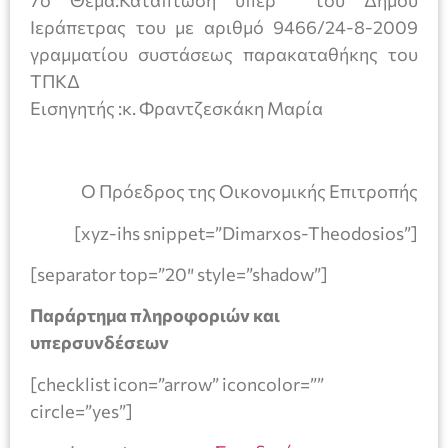
7ο Θέμα:Κατάπτωση υπέρ του Δήμου
Ιεράπετρας του με αριθμό 9466/24-8-2009
γραμματίου συστάσεως παρακαταθήκης του
ΤΠΚΔ
Εισηγητής :κ. Φραντζεσκάκη Μαρία
Ο Πρόεδρος της Οικονομικής Επιτροπής
[xyz-ihs snippet=”Dimarxos-Theodosios”]
[separator top=”20″ style=”shadow”]
Παράρτημα πληροφοριών και
υπερσυνδέσεων
[checklist icon=”arrow” iconcolor=””
circle=”yes”]