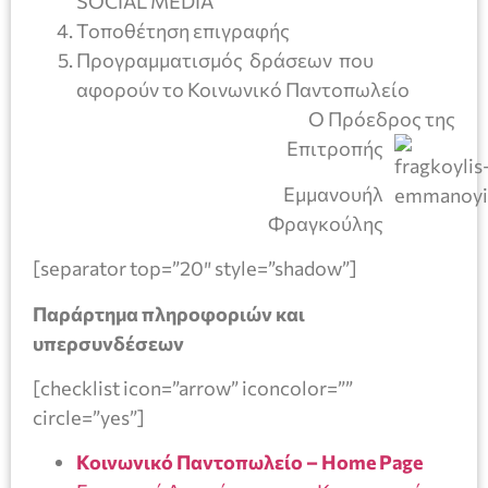
SOCIAL MEDIA
Τοποθέτηση επιγραφής
Προγραμματισμός δράσεων που
αφορούν το Κοινωνικό Παντοπωλείο
Ο Πρόεδρος της
Επιτροπής
Εμμανουήλ
Φραγκούλης
[separator top=”20″ style=”shadow”]
Παράρτημα πληροφοριών και
υπερσυνδέσεων
[checklist icon=”arrow” iconcolor=””
circle=”yes”]
Κοινωνικό Παντοπωλείο – Home Page