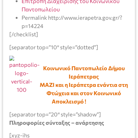
Επιτροπή Διαχείρισης του Κοινωνικού
Παντοπωλείου
Permalink http://www.ierapetra.gov.gr/?
p=14224
[/checklist]
[separator top=”10″ style=”dotted”]
Κοινωνικό Παντοπωλείο Δήμου
Ιεράπετρας
ΜΑΖΙ και η Ιεράπετρα ενάντια στη
Φτώχεια και στον Κοινωνικό
Αποκλεισμό !
[separator top=”20″ style=”shadow”]
Πληροφορίες σύνταξης – ανάρτησης
[xyz-ihs