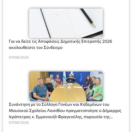
Για να δείτε τις Αποφάσεις Δημοτικής Επιτροπής 2026
ακολουθείστε τον Σύνδεσμο
07/08/2026
Συνάντηση με το Σύλλογο Γονέων και Κηδεμόνων του
Μουσικού Σχολείου Λασιθίου πραγματοποίησε ο Δήμαρχος
Ιεράπετρας κ. Εμμανουήλ Φραγκούλης, παρουσία της
Διευθύντριας του σχολείου κας Μαριάννας Χαΐτα.
07/08/2026