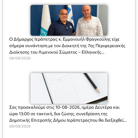
Ο Δήμαρχος Ιεράπετρας κ. Εμμανουήλ Φραγκούλης είχε
σήμερα συνάντηση με τον Διοικητή της 7ης Περιφερειακής
Διοίκησης του Λιμενικού Σώματος – Ελληνικής
Ακτοφυλακής (Λ.Σ.-ΕΛ.ΑΚΤ.), Αρχιπλοίαρχο Λ.Σ. κ. Ιωάννη
06/08/2026
Ορφανό
Σας προσκαλούμε στις 10-08-2026, ημέρα Δευτέρα και
ώρα 13:00 σε τακτική, δια ζώσης, συνεδρίαση της
Δημοτικής Επιτροπής Δήμου Ιεράπετραςπου θα διεξαχθεί
στο Δημοτικό Κατάστημα, Δημοκρατίας 31 στην αίθουσα
06/08/2026
«ΙΩΑΝΝΗΣ ΧΡΙΣΤΑΚΗΣ» στον 1ο όροφο, για τη συζήτηση