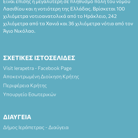
Είναι επίσης η μεγαλύτερη σε πληθυσμό πόλη του νομού
Πλαστήρα), E&G Mini market (Δημοκρατίας 39 Ιεράπετρα)
Λασιθίου και η νοτιότερη της Ελλάδας. Βρίσκεται 100
και στο more.com Χώρος: 3ο Γυμνάσιο Ιεράπετρας
(Είσοδος ΕΠΑ.Λ.) Έναρξη 21:15 Οργάνωση: ΚΝΩΣΟΣ
χιλιόμετρα νοτιοανατολικά από το Ηράκλειο, 242
ΘΕΑΤΡΙΚΕΣ ΠΑΡΑΓΩΓΕΣ ΕΕ
χιλιόμετρα από τα Χανιά και 36 χιλιόμετρα νότια από τον
Άγιο Νικόλαο.
ΣΧΕΤΙΚΕΣ ΙΣΤΟΣΕΛΙΔΕΣ
Visit Ierapetra - Facebook Page
Αποκεντρωμένη Διοίκηση Κρήτης
Περιφέρεια Κρήτης
Υπουργείο Εσωτερικών
ΔΙΑΥΓΕΙΑ
Δήμος Ιεράπετρας - Διαύγεια