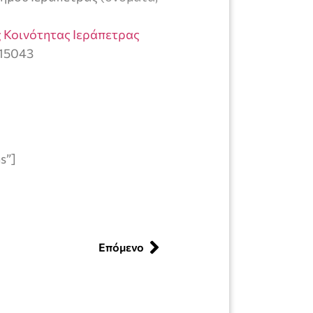
 Κοινότητας Ιεράπετρας
=15043
s”]
Επόμενο