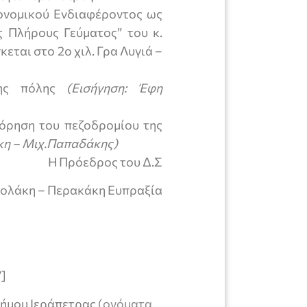
ονομικού Ενδιαφέροντος ως
 Πλήρους Γεύματος” του κ.
ται στο 2ο χιλ. Γρα Λυγιά –
ης πόλης
(Εισήγηση: Έφη
όρηση του πεζοδρομίου της
κη – Μιχ.Παπαδάκης)
Η Πρόεδρος του Δ.Σ
 – Περακάκη Ευπραξία
”]
ήμου Ιεράπετρας
(ονόματα,