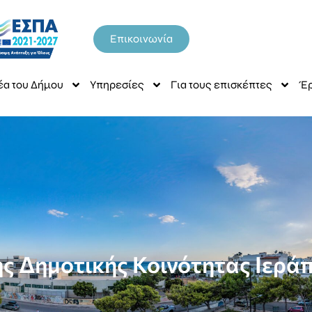
Επικοινωνία
έα του Δήμου
Υπηρεσίες
Για τους επισκέπτες
Έρ
ης Δημοτικής Κοινότητας Ιεράπ