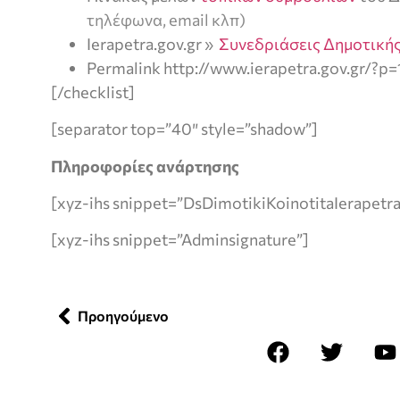
τηλέφωνα, email κλπ)
Ierapetra.gov.gr »
Συνεδριάσεις Δημοτικής
Permalink http://www.ierapetra.gov.gr/?p
[/checklist]
[separator top=”40″ style=”shadow”]
Πληροφορίες ανάρτησης
[xyz-ihs snippet=”DsDimotikiKoinotitaIerapetra
[xyz-ihs snippet=”Adminsignature”]
Προηγούμενο