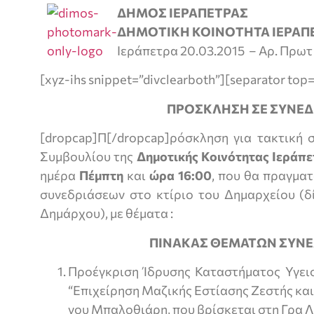
ΔΗΜΟΣ ΙΕΡΑΠΕΤΡΑΣ
ΔΗΜΟΤΙΚΗ ΚΟΙΝΟΤΗΤΑ ΙΕΡΑΠ
Ιεράπετρα 20.03.2015 – Αρ. Πρωτ
[xyz-ihs snippet=”divclearboth”][separator top=
ΠΡΟΣΚΛΗΣΗ ΣΕ ΣΥΝΕΔ
[dropcap]Π[/dropcap]ρόσκληση για τακτική 
Συμβουλίου της
Δημοτικής Κοινότητας Ιεράπε
ημέρα
Πέμπτη
και
ώρα 16:00
, που θα πραγματ
συνεδριάσεων στο κτίριο του Δημαρχείου (δ
Δημάρχου), με θέματα :
ΠΙΝΑΚΑΣ ΘΕΜΑΤΩΝ ΣΥΝΕ
Προέγκριση Ίδρυσης Καταστήματος Υγει
“Επιχείρηση Μαζικής Εστίασης Ζεστής και
νου Μπαλοθιάρη, που βρίσκεται στη Γρα 