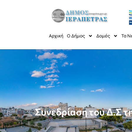
Αρχική
Ο Δήμος
Δομές
Τα Ν
Συνεδρίαση του Δ.Σ τ