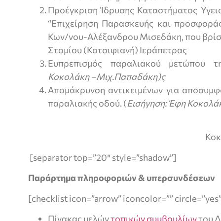
Προέγκριση Ίδρυσης Καταστήματος Υγει
“Επιχείρηση Παρασκευής και προσφοράς
Κων/νου-Αλέξανδρου Μισεδάκη, που βρίσκε
Στομίου (Κοτσιφιανή) Ιεράπετρας
Ευπρεπισμός παραλιακού μετώπου τ
Κοκολάκη –Μιχ.Παπαδάκη)ς
Απομάκρυνση αντικειμένων για αποσυμφ
παραλιακής οδού. (
Εισήγηση: Έφη Κοκολά
Κοκολάκη
[separator top=”20″ style=”shadow”]
Παράρτημα πληροφοριών & υπερσυνδέσεων
[checklist icon=”arrow” iconcolor=”” circle=”yes
Πίνακας μελών
τοπικών συμβουλίων
του Δ