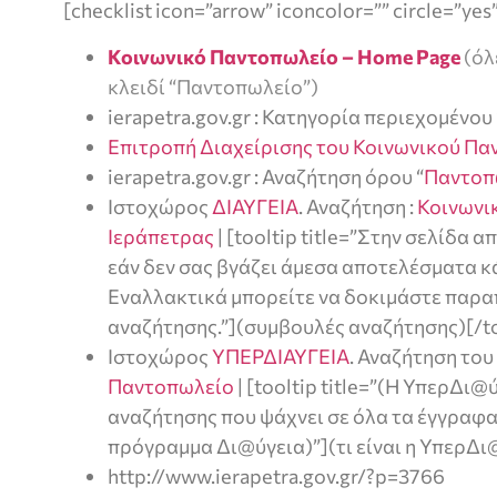
[checklist icon=”arrow” iconcolor=”” circle=”yes
Κοινωνικό Παντοπωλείο – Home Page
(όλ
κλειδί “Παντοπωλείο”)
ierapetra.gov.gr : Κατηγορία περιεχομένου 
Επιτροπή Διαχείρισης του Κοινωνικού Π
ierapetra.gov.gr : Αναζήτηση όρου “
Παντοπ
Ιστοχώρος
ΔΙΑΥΓΕΙΑ
. Αναζήτηση :
Κοινωνι
Ιεράπετρας
| [tooltip title=”Στην σελίδα
εάν δεν σας βγάζει άμεσα αποτελέσματα 
Εναλλακτικά μπορείτε να δοκιμάστε παρ
αναζήτησης.”](συμβουλές αναζήτησης)[/to
Ιστοχώρος
ΥΠΕΡΔΙΑΥΓΕΙΑ
. Αναζήτηση του
Παντοπωλείο
| [tooltip title=”(Η ΥπερΔι@
αναζήτησης που ψάχνει σε όλα τα έγγραφ
πρόγραμμα Δι@ύγεια)”](τι είναι η ΥπερΔι@
http://www.ierapetra.gov.gr/?p=3766