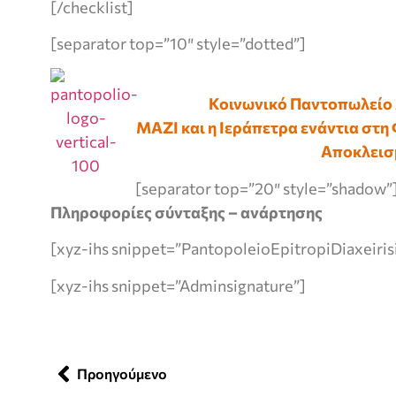
[/checklist]
[separator top=”10″ style=”dotted”]
Κοινωνικό Παντοπωλείο 
ΜΑΖΙ και η Ιεράπετρα ενάντια στη
Αποκλεισμ
[separator top=”20″ style=”shadow”
Πληροφορίες σύνταξης – ανάρτησης
[xyz-ihs snippet=”PantopoleioEpitropiDiaxeiris
[xyz-ihs snippet=”Adminsignature”]
Προηγούμενο