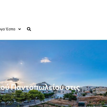
γα Έσπα
κού Παντοπωλείου στις