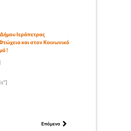
Δήμου Ιεράπετρας
 Φτώχεια και στον Κοινωνικό
ό !
]
is”]
Επόμενο