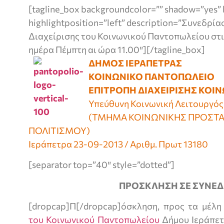
[tagline_box backgroundcolor=”” shadow=”yes” 
highlightposition=”left” description=”Συνεδρί
Διαχείρισης του Κοινωνικού Παντοπωλείου στι
ημέρα Πέμπτη αι ώρα 11.00″][/tagline_box]
ΔΗΜΟΣ ΙΕΡΑΠΕΤΡΑΣ
ΚΟΙΝΩΝΙΚΟ ΠΑΝΤΟΠΩΛΕΙΟ
ΕΠΙΤΡΟΠΗ ΔΙΑΧΕΙΡΙΣΗΣ ΚΟΙ
Υπεύθυνη Κοινωνική Λειτουργό
(ΤΜΉΜΑ ΚΟΙΝΩΝΙΚΉΣ ΠΡΟΣΤΑΣ
ΠΟΛΙΤΙΣΜΟΥ)
Ιεράπετρα 23-09-2013 / Αριθμ. Πρωτ 13180
[separator top=”40″ style=”dotted”]
ΠΡΟΣΚΛΗΣΗ ΣΕ ΣΥΝΕΔ
[dropcap]Π[/dropcap]όσκληση, προς τα μέλ
του Κοινωνικού Παντοπωλείου
Δήμου Ιεράπετρ