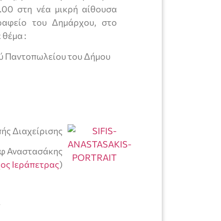
.00 στη νέα μικρή αίθουσα
ραφείο του Δημάρχου, στο
 θέμα :
ού Παντοπωλείου του Δήμου
ής Διαχείρισης
φ Αναστασάκης
ος Ιεράπετρας
)
ν