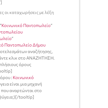
”]
ες οι καταχωρήσεις με λέξη
“
Κοινωνικό Παντοπωλείο
“
αντοπωλείου
ωλείο
“
κό Παντοπωλείο Δήμου
 αποτελεσμάτων αναζήτησης,
κάντε κλικ στο ΑΝΑΖΗΤΗΣΗ.
απλήσιους όρους
oltip]
 όρου :
Κοινωνικό
ύγεια είναι μια μηχανή
α που αναρτώνται στο
ύγεια;)[/tooltip]