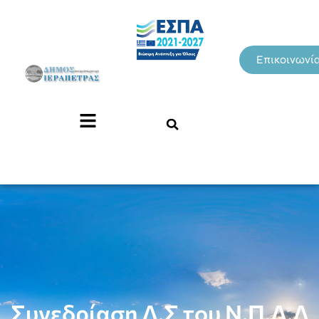
Επικοινωνί
Συνεδρίαση Δ.Σ του Ν.Π.Δ.Δ