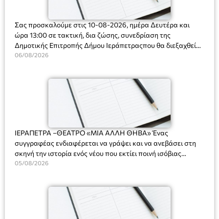
Σας προσκαλούμε στις 10-08-2026, ημέρα Δευτέρα και
ώρα 13:00 σε τακτική, δια ζώσης, συνεδρίαση της
Δημοτικής Επιτροπής Δήμου Ιεράπετραςπου θα διεξαχθεί
στο Δημοτικό Κατάστημα, Δημοκρατίας 31 στην αίθουσα
06/08/2026
«ΙΩΑΝΝΗΣ ΧΡΙΣΤΑΚΗΣ» στον 1ο όροφο, για τη συζήτηση
και λήψη αποφάσεων στα παρακάτω θέματα:
ΙΕΡΑΠΕΤΡΑ –ΘΕΑΤΡΟ «ΜΙΑ ΑΛΛΗ ΘΗΒΑ» Ένας
συγγραφέας ενδιαφέρεται να γράψει και να ανεβάσει στη
σκηνή την ιστορία ενός νέου που εκτίει ποινή ισόβιας
κάθειρξης για πατροκτονία. Ένα πολυβραβευμένο έργο για
05/08/2026
τις σχέσεις πατέρα-γιου, την ανδρική ταυτότητα, την ψυχική
ασθένεια, τον ερωτισμό. Ένα έργο αινιγματικό, συγκινητικό,
όσο και διασκεδαστικό. Ο διακεκριμένος σκηνοθέτης
Βαγγέλης Θεοδωρόπουλος ανέδειξε το πολυεπίπεδο αυτό
έργο, ενώ η παράσταση έχει καθιερωθεί ως σημαντικό