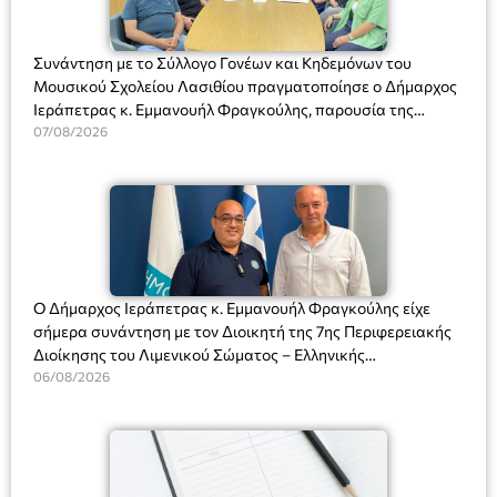
Συνάντηση με το Σύλλογο Γονέων και Κηδεμόνων του
Μουσικού Σχολείου Λασιθίου πραγματοποίησε ο Δήμαρχος
Ιεράπετρας κ. Εμμανουήλ Φραγκούλης, παρουσία της
Διευθύντριας του σχολείου κας Μαριάννας Χαΐτα.
07/08/2026
Ο Δήμαρχος Ιεράπετρας κ. Εμμανουήλ Φραγκούλης είχε
σήμερα συνάντηση με τον Διοικητή της 7ης Περιφερειακής
Διοίκησης του Λιμενικού Σώματος – Ελληνικής
Ακτοφυλακής (Λ.Σ.-ΕΛ.ΑΚΤ.), Αρχιπλοίαρχο Λ.Σ. κ. Ιωάννη
06/08/2026
Ορφανό