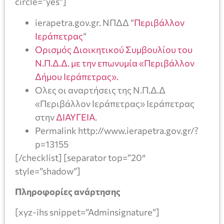
circle=”yes”]
ierapetra.gov.gr. ΝΠΔΔ “
Περιβάλλον
Ιεράπετρας
“
Ορισμός Διοικητικού Συμβουλίου του
Ν.Π.Δ.Δ. με την επωνυμία «Περιβάλλον
Δήμου Ιεράπετρας».
Ολες οι αναρτήσεις της Ν.Π.Δ.Δ
«Περιβάλλον Ιεράπετρας» Ιεράπετρας
στην
ΔΙΑΥΓΕΙΑ
.
Permalink http://www.ierapetra.gov.gr/?
p=13155
[/checklist] [separator top=”20″
style=”shadow”]
Πληροφορίες ανάρτησης
[xyz-ihs snippet=”Adminsignature”]