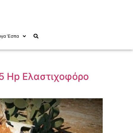
γα Έσπα
5 Hp Ελαστιχοφόρο