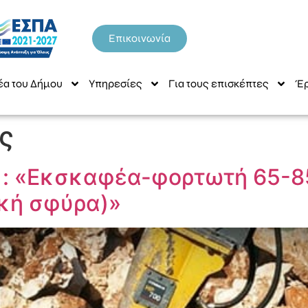
Επικοινωνία
έα του Δήμου
Υπηρεσίες
Για τους επισκέπτες
Έρ
ς
 : «Εκσκαφέα-φορτωτή 65-8
ική σφύρα)»