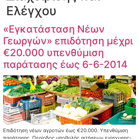
Ελέγχου
«Εγκατάσταση Νέων
Γεωργών» επιδότηση μέχρι
€20.000 υπενθύμιση
παράτασης έως 6-6-2014
Επιδότηση νέων αγροτών έως €20.000. Υπενθύμιση
παράτασης. Περίοδος υποβολής αιτήσεων ενίσχυσης-