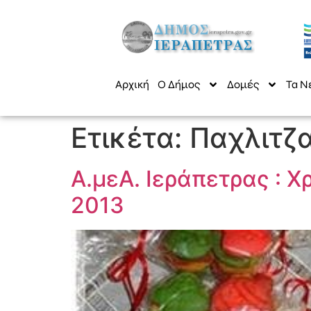
Αρχική
Ο Δήμος
Δομές
Τα Ν
Ετικέτα:
Παχλιτζ
Α.μεΑ. Ιεράπετρας : 
2013