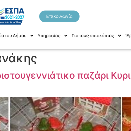
Επικοινωνία
έα του Δήμου
Υπηρεσίες
Για τους επισκέπτες
Έρ
ανάκης
Χριστουγεννιάτικο παζάρι Κυ