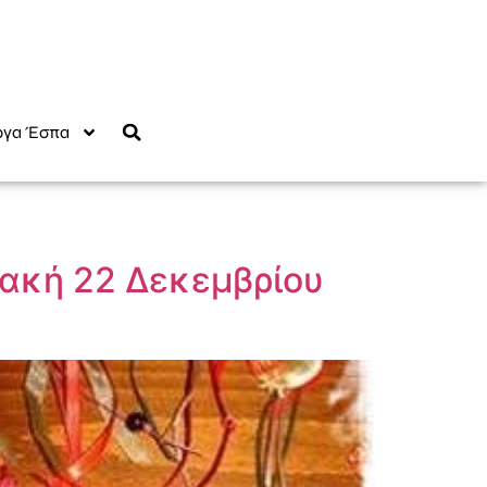
γα Έσπα
ριακή 22 Δεκεμβρίου