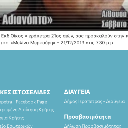
ο Εκδ.Οίκος «Ιεράπετρα 21ος αιών, σας προσκαλούν στην 
ο». «Μελίνα Μερκούρη» – 21/12/2013 στις 7.30 μ.μ.
ΔΙΑΥΓΕΙΑ
ΙΚΕΣ ΙΣΤΟΣΕΛΙΔΕΣ
Δήμος Ιεράπετρας - Διαύγεια
rapetra - Facebook Page
τρωμένη Διοίκηση Κρήτης
Προσβασιμότητα
ρεια Κρήτης
είο Εσωτερικών
Δήλωση Προσβασιμότητας