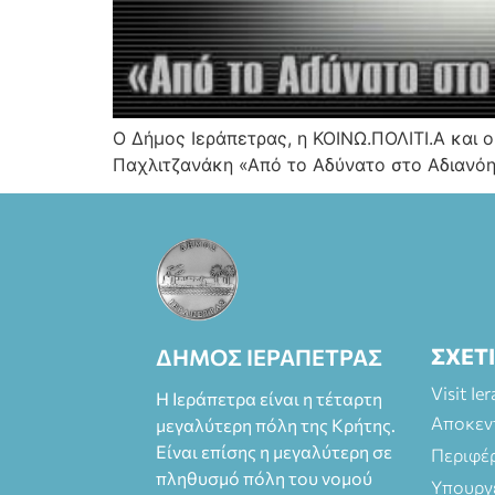
Ο Δήμος Ιεράπετρας, η ΚΟΙΝΩ.ΠΟΛΙΤΙ.Α και 
Παχλιτζανάκη «Από το Αδύνατο στο Αδιανόητ
ΣΧΕΤ
ΔΗΜΟΣ ΙΕΡΑΠΕΤΡΑΣ
Visit Ie
Η Ιεράπετρα είναι η τέταρτη
Αποκεν
μεγαλύτερη πόλη της Κρήτης.
Είναι επίσης η μεγαλύτερη σε
Περιφέ
πληθυσμό πόλη του νομού
Υπουργ