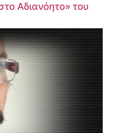
 στο Αδιανόητο» του