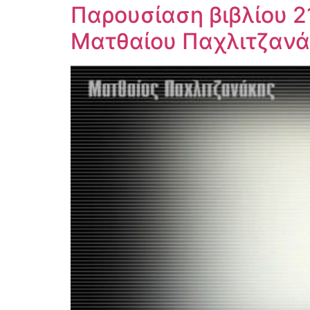
Παρουσίαση βιβλίου 2
Ματθαίου Παχλιτζαν