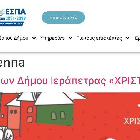
Επικοινωνία
έα του Δήμου
Υπηρεσίες
Για τους επισκέπτες
Έρ
enna
ων Δήμου Ιεράπετρας «ΧΡΙ