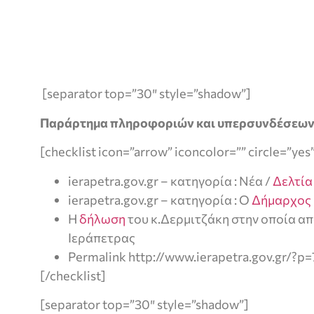
[separator top=”30″ style=”shadow”]
Παράρτημα πληροφοριών και υπερσυνδέσεω
[checklist icon=”arrow” iconcolor=”” circle=”yes
ierapetra.gov.gr – κατηγορία : Νέα /
Δελτία
ierapetra.gov.gr – κατηγορία : Ο
Δήμαρχος 
Η
δήλωση
του κ.Δερμιτζάκη στην οποία α
Ιεράπετρας
Permalink http://www.ierapetra.gov.gr/?p
[/checklist]
[separator top=”30″ style=”shadow”]