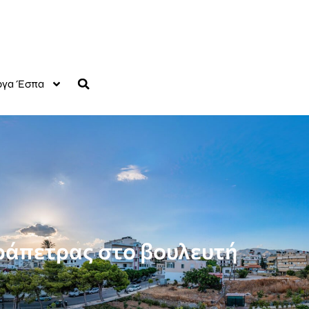
γα Έσπα
εράπετρας στο βουλευτή