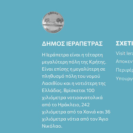
Πάπυρος
(Πλατεία
Πλαστήρα), E&G
Mini market
(Δημοκρατίας
39 Ιεράπετρα)
και
ΣΧΕΤ
ΔΗΜΟΣ ΙΕΡΑΠΕΤΡΑΣ
στο more.com
Visit Ie
Χώρος: 3ο
Η Ιεράπετρα είναι η τέταρτη
Γυμνάσιο
Αποκεν
μεγαλύτερη πόλη της Κρήτης.
Ιεράπετρας
Είναι επίσης η μεγαλύτερη σε
Περιφέ
(Είσοδος ΕΠΑ.Λ.)
πληθυσμό πόλη του νομού
Υπουργ
Έναρξη 21:15
Λασιθίου και η νοτιότερη της
Οργάνωση:
Ελλάδας. Βρίσκεται 100
ΚΝΩΣΟΣ
χιλιόμετρα νοτιοανατολικά
ΘΕΑΤΡΙΚΕΣ
ΠΑΡΑΓΩΓΕΣ ΕΕ
από το Ηράκλειο, 242
χιλιόμετρα από τα Χανιά και 36
χιλιόμετρα νότια από τον Άγιο
Νικόλαο.