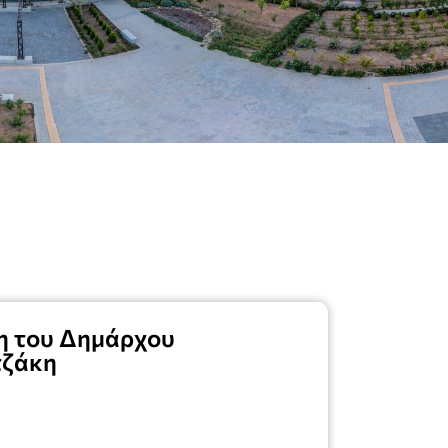
ση του Δημάρχου
τζάκη