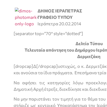
ΔΗΜΟΣ ΙΕΡΑΠΕΤΡΑΣ
ΓΡΑΦΕΙΟ ΤΥΠΟΥ
Ιεράπετρα 20.02.2014
[separator top=”70″ style=”dotted”]
Δελτίο Τύπου
Τελευταία απάντηση του Δημάρχου Ιεράπ
Δερμιτζάκη
[dropcap]Δ[/dropcap]υστυχώς, ο κ. Δερμιτζά
και ανούσια τα ίδια πράγματα. Επεσήμανα τρία
Να αφήσει τις κατηγορίες λόγω προεκλογι
Δημοτική Αρχή έτρεξε, διεκδίκησε και διεκδικεί
Να μην παριστάνει τον τιμητή για το θέμα του 
στήριζε ως κεντρικό Υποκατάστημα την Ιεράπ