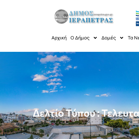
Αρχική
Ο Δήμος
Δομές
Τα Ν
Δελτίο Τύπου : Τελευτ