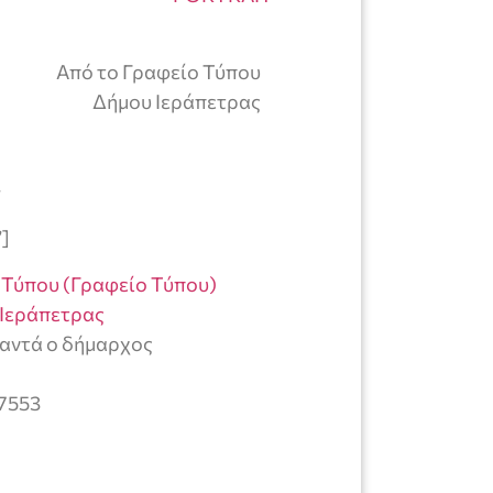
Από το Γραφείο Τύπου
Δήμου Ιεράπετρας
ν
”]
 Τύπου (Γραφείο Τύπου)
Ιεράπετρας
παντά ο δήμαρχος
=7553