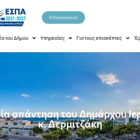
Επικοινωνία
έα του Δήμου
Υπηρεσίες
Για τους επισκέπτες
Έρ
αία απάντηση του Δημάρχου Ι
κ. Δερμιτζάκη