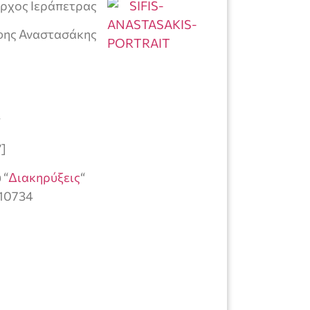
ρχος Ιεράπετρας
ης Αναστασάκης
ν
”]
 “
Διακηρύξεις
“
=10734