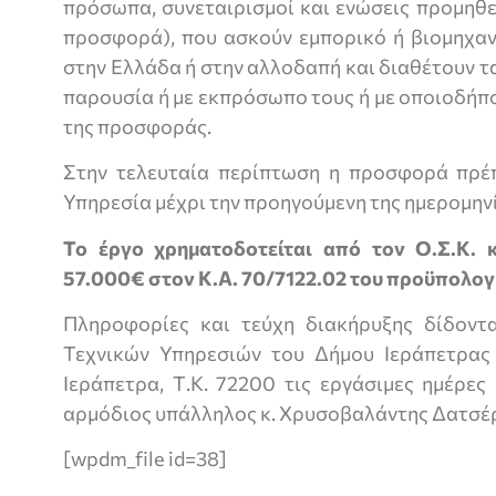
πρόσωπα, συνεταιρισμοί και ενώσεις προμηθ
προσφορά), που ασκούν εμπορικό ή βιομηχαν
στην Ελλάδα ή στην αλλοδαπή και διαθέτουν τα
παρουσία ή με εκπρόσωπο τους ή με οποιοδήπ
της προσφοράς.
Στην τελευταία περίπτωση η προσφορά πρέ
Υπηρεσία μέχρι την προηγούμενη της ημερομην
Το έργο χρηματοδοτείται από τον Ο.Σ.Κ. 
57.000€ στον Κ.Α. 70/7122.02 του προϋπολογ
Πληροφορίες και τεύχη διακήρυξης δίδοντ
Τεχνικών Υπηρεσιών του Δήμου Ιεράπετρας
Ιεράπετρα, Τ.Κ. 72200 τις εργάσιμες ημέρες
αρμόδιος υπάλληλος κ. Χρυσοβαλάντης Δατσέρ
[wpdm_file id=38]