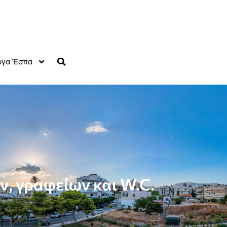
γα Έσπα
, γραφείων και W.C.