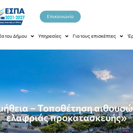
Επικοινωνία
έα του Δήμου
Υπηρεσίες
Για τους επισκέπτες
Έρ
μήθεια – Τοποθέτηση αιθουσών
ελαφριάς προκατασκευής»