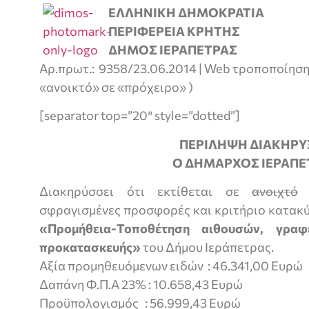
ΕΛΛΗΝΙΚΗ ΔΗΜΟΚΡΑΤΙΑ
ΠΕΡΙΦΕΡΕΙΑ ΚΡΗΤΗΣ
ΔΗΜΟΣ ΙΕΡΑΠΕΤΡΑΣ
Αρ.πρωτ.: 9358/23.06.2014 | Web τροποποίηση 
«ανοικτό» σε «πρόχειρο» )
[separator top=”20″ style=”dotted”]
ΠΕΡΙΛΗΨΗ ΔΙΑΚΗΡΥ
Ο ΔΗΜΑΡΧΟΣ ΙΕΡΑΠΕ
Διακηρύσσει ότι εκτίθεται σε
ανοιχτό
π
σφραγισμένες προσφορές και κριτήριο κατακύ
«Προμήθεια-Τοποθέτηση αιθουσών, γρα
προκατασκευής»
του Δήμου Ιεράπετρας.
Αξία προμηθευόμενων ειδών : 46.341,00 Ευρώ
Δαπάνη Φ.Π.Α 23% : 10.658,43 Ευρώ
Προϋπολογισμός : 56.999,43 Ευρώ