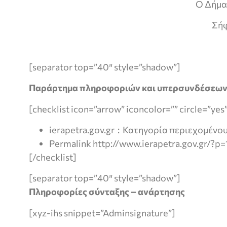
Ο Δήμα
Σήφ
[separator top=”40″ style=”shadow”]
Παράρτημα πληροφοριών και υπερσυνδέσεω
[checklist icon=”arrow” iconcolor=”” circle=”yes
ierapetra.gov.gr : Κατηγορία περιεχομένου
Permalink http://www.ierapetra.gov.gr/?p
[/checklist]
[separator top=”40″ style=”shadow”]
Πληροφορίες σύνταξης – ανάρτησης
[xyz-ihs snippet=”Adminsignature”]