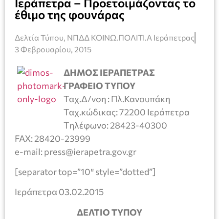
Ιεράπετρα – Προετοιμάζοντας το
έθιμο της φουνάρας
Δελτία Τύπου
,
ΝΠΔΔ ΚΟΙΝΩ.ΠΟΛΙΤΙ.Α Ιεράπετρας
3 Φεβρουαρίου, 2015
ΔΗΜΟΣ ΙΕΡΑΠΕΤΡΑΣ
ΓΡΑΦΕΙΟ ΤΥΠΟΥ
Ταχ.Δ/νση : Πλ.Κανουπάκη
Ταχ.κώδικας: 72200 Ιεράπετρα
Tηλέφωνο: 28423-40300
FAX: 28420-23999
e-mail: press@ierapetra.gov.gr
[separator top=”10″ style=”dotted”]
Ιεράπετρα 03.02.2015
ΔΕΛΤΙΟ ΤΥΠΟΥ