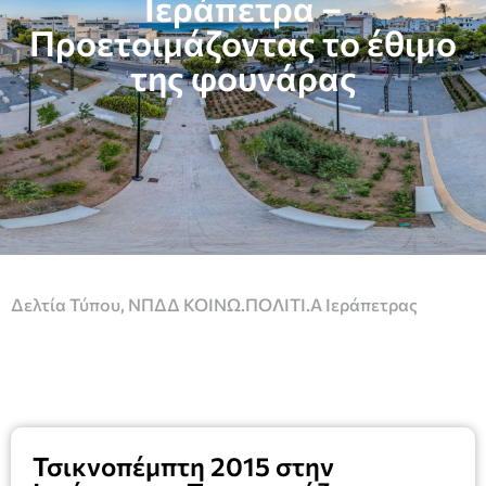
Ιεράπετρα –
Προετοιμάζοντας το έθιμο
της φουνάρας
Δελτία Τύπου
,
ΝΠΔΔ ΚΟΙΝΩ.ΠΟΛΙΤΙ.Α Ιεράπετρας
Τσικνοπέμπτη 2015 στην