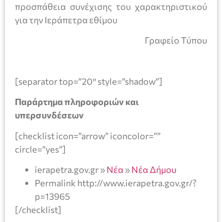
προσπάθεια συνέχισης του χαρακτηριστικού
για την Ιεράπετρα εθίμου
Γραφείο Τύπου
[separator top=”20″ style=”shadow”]
Παράρτημα πληροφοριών και
υπερσυνδέσεων
[checklist icon=”arrow” iconcolor=””
circle=”yes”]
ierapetra.gov.gr »
Νέα
»
Νέα Δήμου
Permalink http://www.ierapetra.gov.gr/?
p=13965
[/checklist]