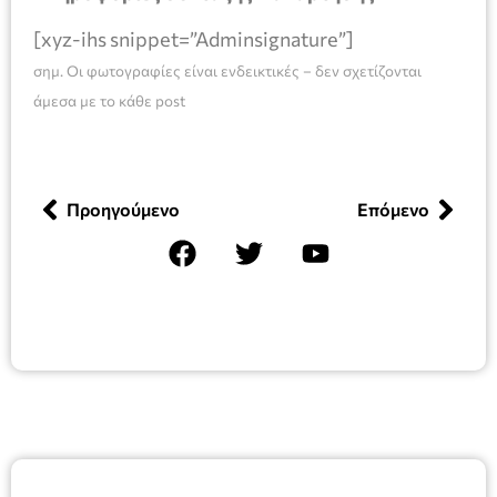
[xyz-ihs snippet=”Adminsignature”]
σημ. Οι φωτογραφίες είναι ενδεικτικές – δεν σχετίζονται
άμεσα με το κάθε post
Προηγούμενο
Επόμενο