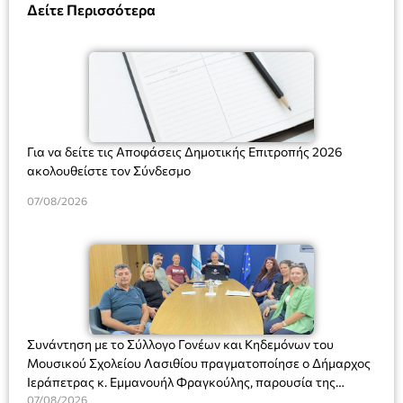
Δείτε Περισσότερα
Για να δείτε τις Αποφάσεις Δημοτικής Επιτροπής 2026
ακολουθείστε τον Σύνδεσμο
07/08/2026
Συνάντηση με το Σύλλογο Γονέων και Κηδεμόνων του
Μουσικού Σχολείου Λασιθίου πραγματοποίησε ο Δήμαρχος
Ιεράπετρας κ. Εμμανουήλ Φραγκούλης, παρουσία της
Διευθύντριας του σχολείου κας Μαριάννας Χαΐτα.
07/08/2026