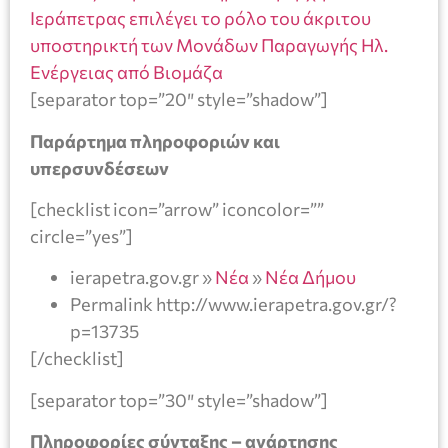
Ιεράπετρας επιλέγει το ρόλο του άκριτου
υποστηρικτή των Μονάδων Παραγωγής Ηλ.
Ενέργειας από Βιομάζα
[separator top=”20″ style=”shadow”]
Παράρτημα πληροφοριών και
υπερσυνδέσεων
[checklist icon=”arrow” iconcolor=””
circle=”yes”]
ierapetra.gov.gr »
Νέα
»
Νέα Δήμου
Permalink http://www.ierapetra.gov.gr/?
p=13735
[/checklist]
[separator top=”30″ style=”shadow”]
Πληροφορίες σύνταξης – ανάρτησης