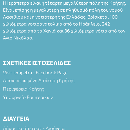
Η Ιεράπετρα είναι η τέταρτη μεγαλύτερη πόλη της Κρήτης.
άνω των 65 Προπώληση: Βιβλιοπωλείο Πάπυρος (Πλατεία
Είναι επίσης η μεγαλύτερη σε πληθυσμό πόλη του νομού
Πλαστήρα), E&G Mini market (Δημοκρατίας 39 Ιεράπετρα)
Λασιθίου και η νοτιότερη της Ελλάδας. Βρίσκεται 100
και στο more.com Χώρος: 3ο Γυμνάσιο Ιεράπετρας
(Είσοδος ΕΠΑ.Λ.) Έναρξη 21:15 Οργάνωση: ΚΝΩΣΟΣ
χιλιόμετρα νοτιοανατολικά από το Ηράκλειο, 242
ΘΕΑΤΡΙΚΕΣ ΠΑΡΑΓΩΓΕΣ ΕΕ
χιλιόμετρα από τα Χανιά και 36 χιλιόμετρα νότια από τον
Άγιο Νικόλαο.
ΣΧΕΤΙΚΕΣ ΙΣΤΟΣΕΛΙΔΕΣ
Visit Ierapetra - Facebook Page
Αποκεντρωμένη Διοίκηση Κρήτης
Περιφέρεια Κρήτης
Υπουργείο Εσωτερικών
ΔΙΑΥΓΕΙΑ
Δήμος Ιεράπετρας - Διαύγεια