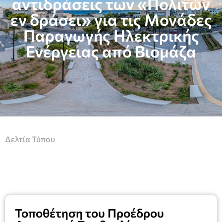
αντιδράσεις των «Πολιτών
εν δράσει» για τις Μονάδες
Παραγωγής Ηλεκτρικής
Ενέργειας από Βιομάζα
Δελτία Τύπου
Τοποθέτηση του Προέδρου