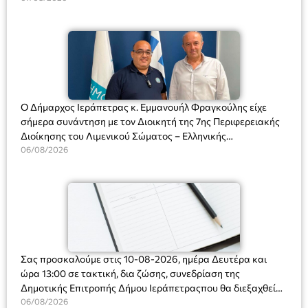
Ο Δήμαρχος Ιεράπετρας κ. Εμμανουήλ Φραγκούλης είχε
σήμερα συνάντηση με τον Διοικητή της 7ης Περιφερειακής
Διοίκησης του Λιμενικού Σώματος – Ελληνικής
Ακτοφυλακής (Λ.Σ.-ΕΛ.ΑΚΤ.), Αρχιπλοίαρχο Λ.Σ. κ. Ιωάννη
06/08/2026
Ορφανό
Σας προσκαλούμε στις 10-08-2026, ημέρα Δευτέρα και
ώρα 13:00 σε τακτική, δια ζώσης, συνεδρίαση της
Δημοτικής Επιτροπής Δήμου Ιεράπετραςπου θα διεξαχθεί
στο Δημοτικό Κατάστημα, Δημοκρατίας 31 στην αίθουσα
06/08/2026