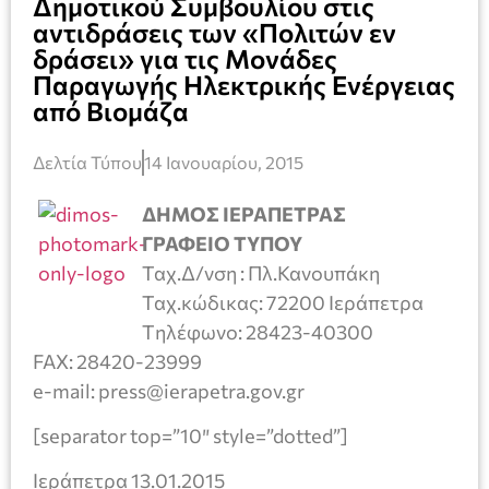
Δημοτικού Συμβουλίου στις
αντιδράσεις των «Πολιτών εν
δράσει» για τις Μονάδες
Παραγωγής Ηλεκτρικής Ενέργειας
από Βιομάζα
Δελτία Τύπου
14 Ιανουαρίου, 2015
ΔΗΜΟΣ ΙΕΡΑΠΕΤΡΑΣ
ΓΡΑΦΕΙΟ ΤΥΠΟΥ
Ταχ.Δ/νση : Πλ.Κανουπάκη
Ταχ.κώδικας: 72200 Ιεράπετρα
Tηλέφωνο: 28423-40300
FAX: 28420-23999
e-mail: press@ierapetra.gov.gr
[separator top=”10″ style=”dotted”]
Ιεράπετρα 13.01.2015