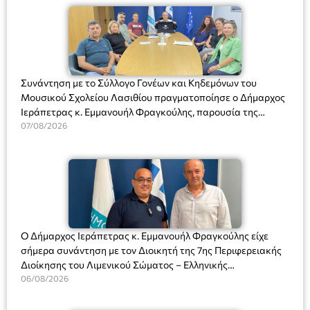
Συνάντηση με το Σύλλογο Γονέων και Κηδεμόνων του
Μουσικού Σχολείου Λασιθίου πραγματοποίησε ο Δήμαρχος
Ιεράπετρας κ. Εμμανουήλ Φραγκούλης, παρουσία της
Διευθύντριας του σχολείου κας Μαριάννας Χαΐτα.
07/08/2026
Ο Δήμαρχος Ιεράπετρας κ. Εμμανουήλ Φραγκούλης είχε
σήμερα συνάντηση με τον Διοικητή της 7ης Περιφερειακής
Διοίκησης του Λιμενικού Σώματος – Ελληνικής
Ακτοφυλακής (Λ.Σ.-ΕΛ.ΑΚΤ.), Αρχιπλοίαρχο Λ.Σ. κ. Ιωάννη
06/08/2026
Ορφανό