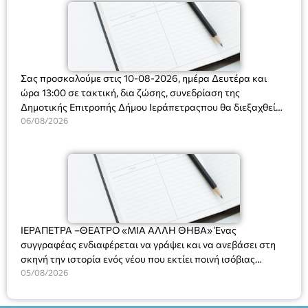
Σας προσκαλούμε στις 10-08-2026, ημέρα Δευτέρα και
ώρα 13:00 σε τακτική, δια ζώσης, συνεδρίαση της
Δημοτικής Επιτροπής Δήμου Ιεράπετραςπου θα διεξαχθεί
στο Δημοτικό Κατάστημα, Δημοκρατίας 31 στην αίθουσα
06/08/2026
«ΙΩΑΝΝΗΣ ΧΡΙΣΤΑΚΗΣ» στον 1ο όροφο, για τη συζήτηση
και λήψη αποφάσεων στα παρακάτω θέματα:
ΙΕΡΑΠΕΤΡΑ –ΘΕΑΤΡΟ «ΜΙΑ ΑΛΛΗ ΘΗΒΑ» Ένας
συγγραφέας ενδιαφέρεται να γράψει και να ανεβάσει στη
σκηνή την ιστορία ενός νέου που εκτίει ποινή ισόβιας
κάθειρξης για πατροκτονία. Ένα πολυβραβευμένο έργο για
05/08/2026
τις σχέσεις πατέρα-γιου, την ανδρική ταυτότητα, την ψυχική
ασθένεια, τον ερωτισμό. Ένα έργο αινιγματικό, συγκινητικό,