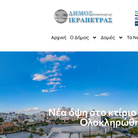
Αρχική
Ο Δήμος
Δομές
Τα Ν
Νέα όψη στο κτίριο
Ολοκληρώθηκ