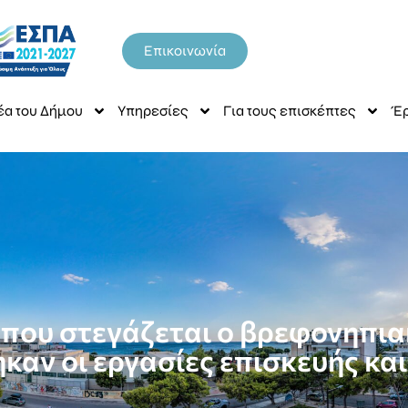
Επικοινωνία
έα του Δήμου
Υπηρεσίες
Για τους επισκέπτες
Έρ
 που στεγάζεται ο βρεφονηπι
αν οι εργασίες επισκευής και