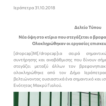
Ιεράπετρα 31.10.2018
Δελτίο Τύπου
Νέα όψη στο κτίριο που στεγάζεται ο βρεφ
Ολοκληρώθηκαν οι εργασίες επισκευ
[dropcap]Μ[/dropcap]ια σειρά σημαντι
συντήρησης και αναβάθμισης που δίνουν σήμ
στεγάζει μεταξύ άλλων τον βρεφονηπια
ολοκληρώθηκε από τον Δήμο Ιεράπετρας
βελτιώνοντας ουσιαστικά ένα σημαντικό και ισ
Ενότητας Μακρύ Γιαλού.