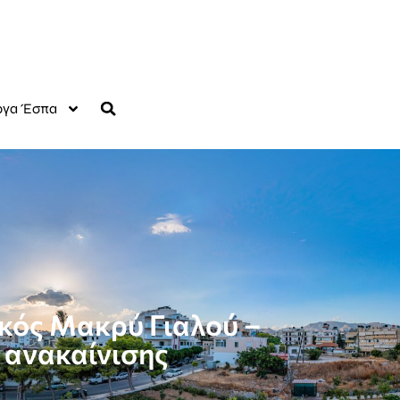
γα Έσπα
ακός Μακρύ Γιαλού –
 ανακαίνισης