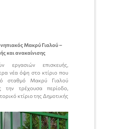
ονηπιακός Μακρύ Γιαλού –
ής και ανακαίνισης
κών εργασιών επισκευής,
ερα νέα όψη στο κτίριο που
κό σταθμό Μακρύ Γιαλού
 την τρέχουσα περίοδο,
τορικό κτίριο της Δημοτικής